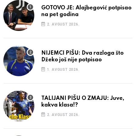
GOTOVO JE: Alajbegović potpisao
na pet godina
2. AVGUST 2026.
NIJEMCI PIŠU: Dva razloga što
Džeko još nije potpisao
1. AVGUST 2026.
TALIJANI PIŠU O ZMAJU: Juve,
kakva klasa!?
2. AVGUST 2026.