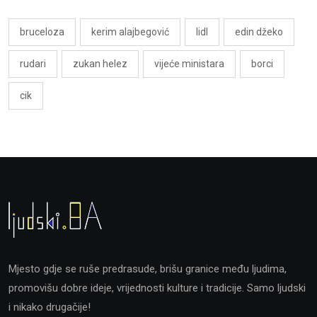
bruceloza
kerim alajbegović
lidl
edin džeko
rudari
zukan helez
vijeće ministara
borci
cik
Mjesto gdje se ruše predrasude, brišu granice među ljudima,
promovišu dobre ideje, vrijednosti kulture i tradicije. Samo ljudski
i nikako drugačije!