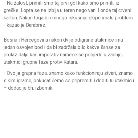
- Na žalost, primili smo taj prvi gol kako smo primili, iz
greške. Lopta se ne izbija u teren nego van. I onda taj crveni
karton. Nakon toga bi i mnogo iskusnije ekipe imale problem
- kazao je Barabrez.
Bosna i Hercegovina nakon dvije odigrane utakmice ima
jedan osvojen bod i da bi zadržala bilo kakve šanse za
prolaz dalje kao imperativ nameće se pobjede u zadnjoj
utakmici grupne faze protiv Katara.
- Ovo je grupna faza, znamo kako funkcioniraju stvari, znamo
s kim igramo, pokušat ćemo se pripremiti i dobiti tu utakmicu
– dodao je bh. izbornik.