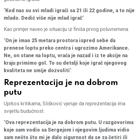
“
Kod nas su svi mladi igrači sa 21 ili 22 godine, a to nije
mlado. Dedić više nije mlad igrač
“.
Kao primjer naveo je situaciju iz finiša prvog poluvremena.
“
On je imao 25 metara prostora ispred sebe da
prenese loptu preko centra i ugrozimo Amerikance.
Ne, on stane na loptu, vraća je nazad i iz te akcije na
kraju primimo gol. To su detalji koje igrač njegovog
kvaliteta ne smije dozvoliti
“.
Reprezentacija je na dobrom
putu
Uprkos kritikama, Slišković vjeruje da reprezentacija ima
svijetlu budućnost.
“
Ova reprezentacija je na dobrom putu. U razgovorima
koje sam vodio sa Sergejom i njegovim ljudima vidio
sam nešto što mi je dalo sigurnost da se za četiri ili