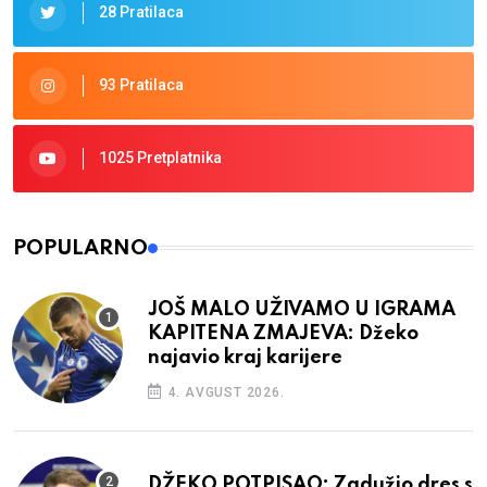
28 Pratilaca
93 Pratilaca
1025 Pretplatnika
POPULARNO
JOŠ MALO UŽIVAMO U IGRAMA
KAPITENA ZMAJEVA: Džeko
najavio kraj karijere
4. AVGUST 2026.
DŽEKO POTPISAO: Zadužio dres s