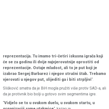
reprezentacija. Tu imamo tri-četiri iskusna igrača koji
će se za godinu ili dvije najvjerovatnije oprostiti od
reprezentacije. Ostaje mladost, ali to je put koji je
izabrao Sergej Barbarez i njegov stručni štab. Trebamo
vjerovati u njegov put, slijediti ga i biti strpljivi
“.
Slišković smatra da je BiH mogla pružiti više protiv SAD-a, ali
da je protivnik bio bolji u gotovo svim segmentima igre.
“
Vidjelo se to u svakom duelu, u svakom startu, u
organizaciji same utakmice
“, kazao je.