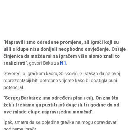
“
Napravili smo određene promjene, ali igrači koji su
ušli s klupe nisu donijeli neophodno osvježenje. Ostaje
činjenica da možda mi sa igračem više nismo znali to
realizirati
“, govori Baka za
N1
.
Govoreći o igračkom kadru, Slišković je istakao da će ovoj
reprezentaciji biti potrebno vrijeme kako bi dostigla puni
potencijal.
“
Sergej Barbarez ima određeni plan i cilj. On zna šta
želi i trebamo ga pustiti još dvije ili tri godine da od
ove mlade ekipe napravi jednu momčad
“.
Ipak, smatra da se pojedine greške ne mogu opravdavati
godinama igrača.