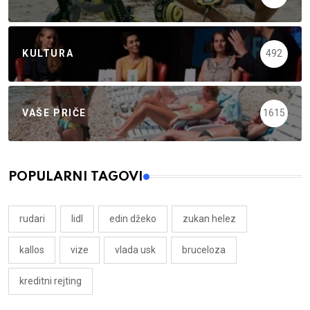
KULTURA
492
VAŠE PRIČE
1615
POPULARNI TAGOVI
rudari
lidl
edin džeko
zukan helez
kallos
vize
vlada usk
bruceloza
kreditni rejting