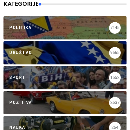
KATEGORIJE
POLITIKA
7145
DRUŠTVO
9665
SPORT
1552
POZITIVA
2637
NAUKA
264