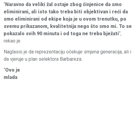
“
Naravno da veliki žal ostaje zbog činjenice da smo
eliminirani, ali isto tako treba biti objektivan i reći da
smo eliminirani od ekipe koja je u ovom trenutku, po
svemu prikazanom, kvalitetnija nego što smo mi. To se
pokazalo svih 90 minuta i od toga ne treba bježati
“,
rekao je.
Naglasio je da reprezentaciju očekuje smjena generacija, ali i
da vjeruje u plan selektora Barbareza.
“
Ovo je
mlada