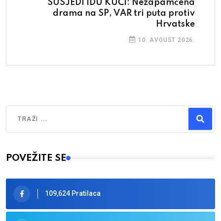
SUSJEDI IDU KUĆI: Nezapamćena
drama na SP, VAR tri puta protiv
Hrvatske
10. AVGUST 2026.
Traži
Type 2 or more characters for results.
POVEŽITE SE
109,624 Pratilaca