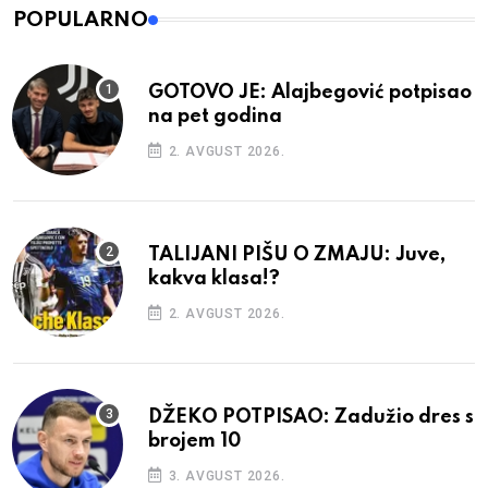
POPULARNO
GOTOVO JE: Alajbegović potpisao
na pet godina
2. AVGUST 2026.
TALIJANI PIŠU O ZMAJU: Juve,
kakva klasa!?
2. AVGUST 2026.
DŽEKO POTPISAO: Zadužio dres s
brojem 10
3. AVGUST 2026.