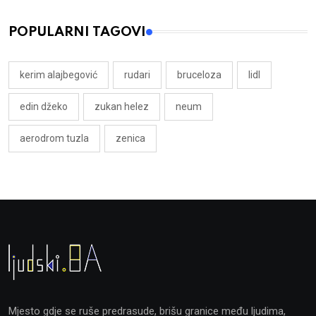
POPULARNI TAGOVI
kerim alajbegović
rudari
bruceloza
lidl
edin džeko
zukan helez
neum
aerodrom tuzla
zenica
Mjesto gdje se ruše predrasude, brišu granice među ljudima,