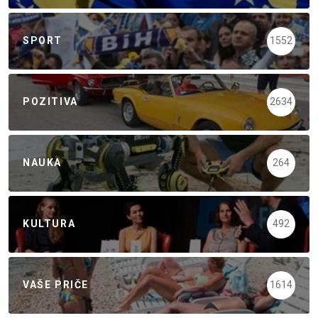
SPORT
1552
POZITIVA
2634
NAUKA
264
KULTURA
492
VAŠE PRIČE
1614