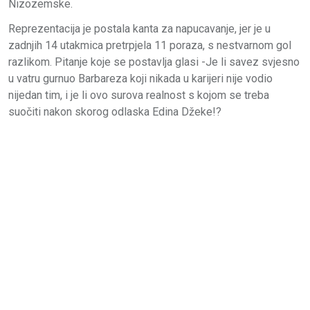
Nizozemske.
Reprezentacija je postala kanta za napucavanje, jer je u
zadnjih 14 utakmica pretrpjela 11 poraza, s nestvarnom gol
razlikom. Pitanje koje se postavlja glasi -Je li savez svjesno
u vatru gurnuo Barbareza koji nikada u karijeri nije vodio
nijedan tim, i je li ovo surova realnost s kojom se treba
suočiti nakon skorog odlaska Edina Džeke!?