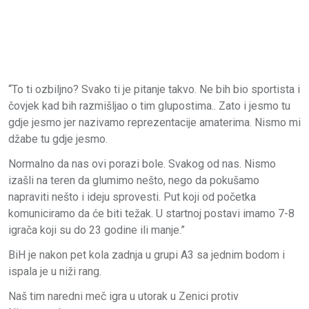
“To ti ozbiljno? Svako ti je pitanje takvo. Ne bih bio sportista i
čovjek kad bih razmišljao o tim glupostima.. Zato i jesmo tu
gdje jesmo jer nazivamo reprezentacije amaterima. Nismo mi
džabe tu gdje jesmo.
Normalno da nas ovi porazi bole. Svakog od nas. Nismo
izašli na teren da glumimo nešto, nego da pokušamo
napraviti nešto i ideju sprovesti. Put koji od početka
komuniciramo da će biti težak. U startnoj postavi imamo 7-8
igrača koji su do 23 godine ili manje.”
BiH je nakon pet kola zadnja u grupi A3 sa jednim bodom i
ispala je u niži rang.
Naš tim naredni meč igra u utorak u Zenici protiv