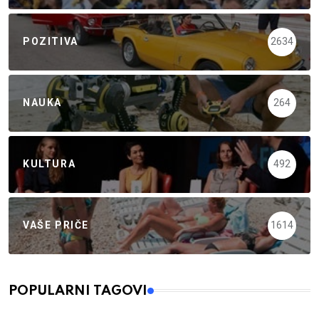
POZITIVA
2634
NAUKA
264
KULTURA
492
VAŠE PRIČE
1614
POPULARNI TAGOVI