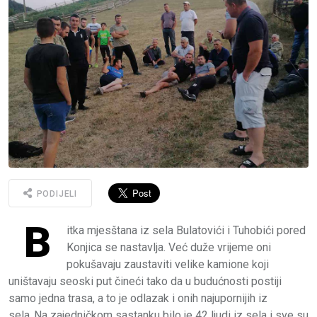
PODIJELI
B
itka mjesštana iz sela Bulatovići i Tuhobići pored
Konjica se nastavlja. Već duže vrijeme oni
pokušavaju zaustaviti velike kamione koji
uništavaju seoski put čineći tako da u budućnosti postiji
samo jedna trasa, a to je odlazak i onih najupornijih iz
sela..Na zajedničkom sastanku bilo je 42 ljudi iz sela i sve su