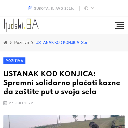
SUBOTA, 8. AVG 2026.
Pozitiva
USTANAK KOD KONJICA: Spremni solidarno plaćati kazne da zaštite put u svoja sela
POZITIVA
USTANAK KOD KONJICA:
Spremni solidarno plaćati kazne
da zaštite put u svoja sela
27. JULI 2022.