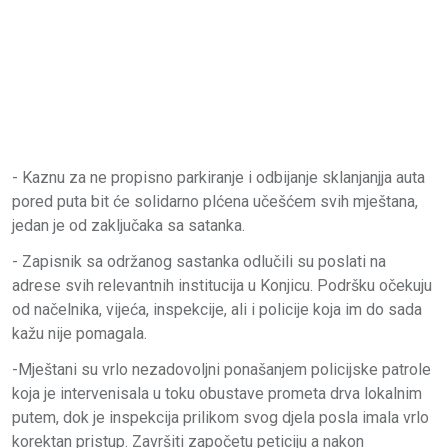
- Kaznu za ne propisno parkiranje i odbijanje sklanjanjja auta
pored puta bit će solidarno plćena učešćem svih mještana,
jedan je od zaključaka sa satanka.
- Zapisnik sa održanog sastanka odlučili su poslati na
adrese svih relevantnih institucija u Konjicu. Podršku očekuju
od načelnika, vijeća, inspekcije, ali i policije koja im do sada
kažu nije pomagala.
-Mještani su vrlo nezadovoljni ponašanjem policijske patrole
koja je intervenisala u toku obustave prometa drva lokalnim
putem, dok je inspekcija prilikom svog djela posla imala vrlo
korektan pristup. Završiti započetu peticiju a nakon