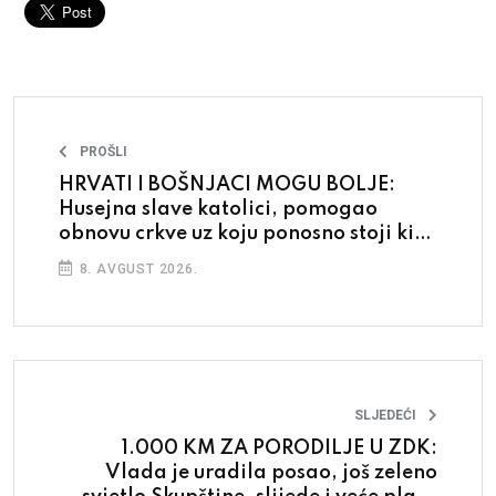
PROŠLI
HRVATI I BOŠNJACI MOGU BOLJE:
Husejna slave katolici, pomogao
obnovu crkve uz koju ponosno stoji kip
kraljice Jelene
8. AVGUST 2026.
SLJEDEĆI
1.000 KM ZA PORODILJE U ZDK:
Vlada je uradila posao, još zeleno