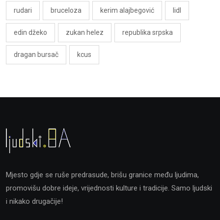
rudari
bruceloza
kerim alajbegović
lidl
edin džeko
zukan helez
republika srpska
dragan bursač
kcus
Mjesto gdje se ruše predrasude, brišu granice među ljudima,
promovišu dobre ideje, vrijednosti kulture i tradicije. Samo ljudski
i nikako drugačije!