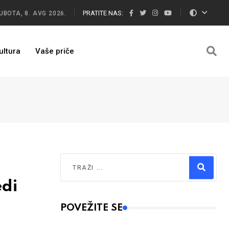
PRATITE NAS:
UBOTA, 8. AVG 2026.
ultura
Vaše priče
Traži
edi
Type 2 or more characters for results.
POVEŽITE SE