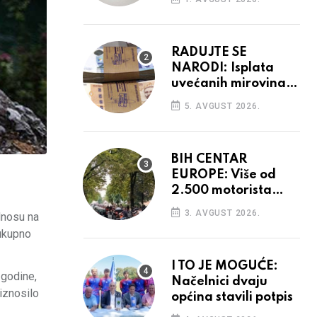
prostore
RADUJTE SE
NARODI: Isplata
uvećanih mirovina
krenula, mogle bi
5. AVGUST 2026.
opet rasti
BIH CENTAR
EUROPE: Više od
2.500 motorista
defiliralo gradom
3. AVGUST 2026.
dnosu na
 ukupno
I TO JE MOGUĆE:
 godine,
Načelnici dvaju
iznosilo
općina stavili potpis