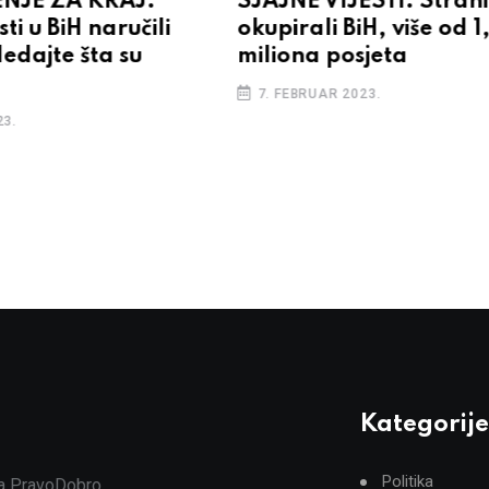
NJE ZA KRAJ:
SJAJNE VIJESTI: Strani 
sti u BiH naručili
okupirali BiH, više od 1
edajte šta su
miliona posjeta
7. FEBRUAR 2023.
23.
Kategorije
Politika
ja PravoDobro