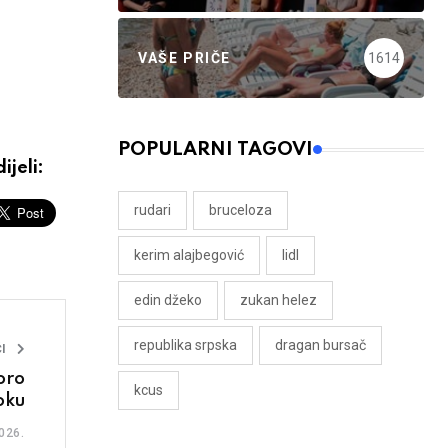
VAŠE PRIČE
1614
POPULARNI TAGOVI
ijeli:
rudari
bruceloza
kerim alajbegović
lidl
edin džeko
zukan helez
republika srpska
dragan bursač
I
oro
kcus
toku
026.