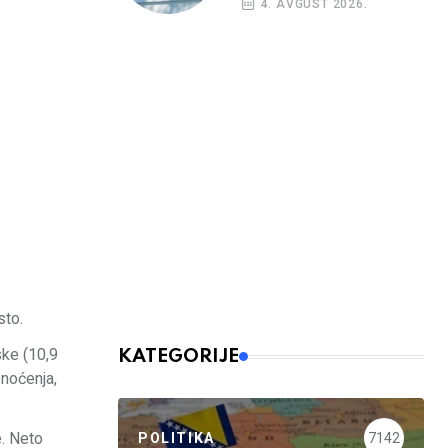
4. AVGUST 2026.
sto.
ske (10,9
KATEGORIJE
 noćenja,
e. Neto
POLITIKA
7142