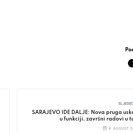
Pod
SLJEDEĆ
SARAJEVO IDE DALJE: Nova pruga usk
u funkciji, završni radovi u 
8. AVGUST 2