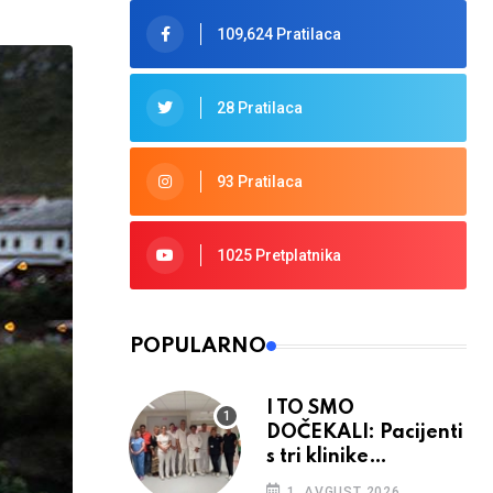
109,624 Pratilaca
28 Pratilaca
93 Pratilaca
1025 Pretplatnika
POPULARNO
I TO SMO
DOČEKALI: Pacijenti
s tri klinike
preseljeni u nove
1. AVGUST 2026.