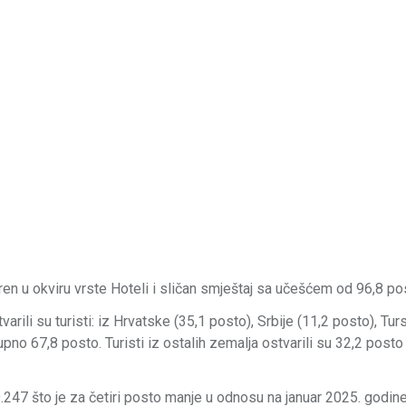
ren u okviru vrste Hoteli i sličan smještaj sa učešćem od 96,8 po
varili su turisti: iz Hrvatske (35,1 posto), Srbije (11,2 posto), Tur
upno 67,8 posto. Turisti iz ostalih zemalja ostvarili su 32,2 posto
9.247 što je za četiri posto manje u odnosu na januar 2025. godin