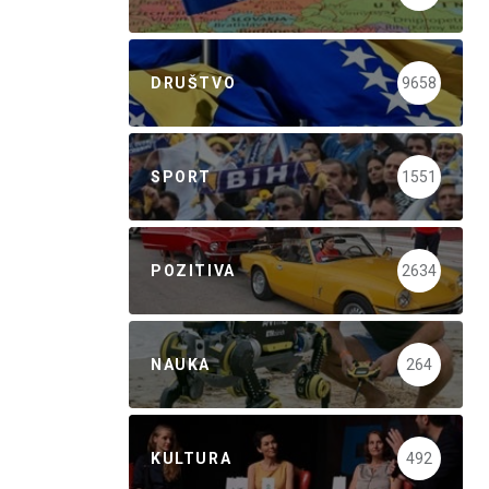
DRUŠTVO
9658
SPORT
1551
POZITIVA
2634
NAUKA
264
KULTURA
492