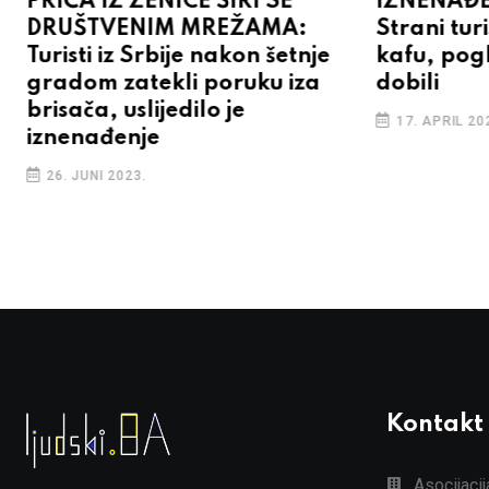
PRIČA IZ ZENICE ŠIRI SE
IZNENAĐE
DRUŠTVENIM MREŽAMA:
Strani turi
Turisti iz Srbije nakon šetnje
kafu, pogl
gradom zatekli poruku iza
dobili
brisača, uslijedilo je
17. APRIL 20
iznenađenje
26. JUNI 2023.
Kontakt
Asocijaci