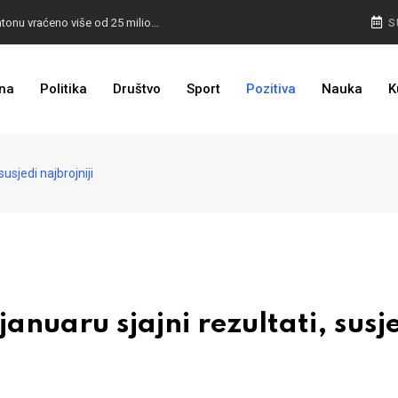
I TO SMO DOČEKALI: U 4 godine građanima u kantonu vraćeno više od 25 miliona KM
S
I TO JE BIH: Prvašićima 50 ruksaka sa školskim priborom
na
Politika
Društvo
Sport
Pozitiva
Nauka
K
usjedi najbrojniji
nuaru sjajni rezultati, susj