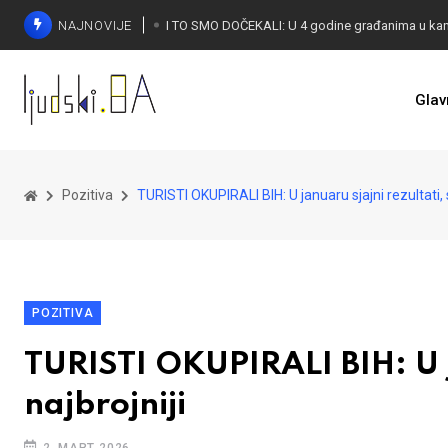
NAJNOVIJE
Glav
KONAKOVIĆ PALI ALARM: Otvoreno pismo UN-u
Pozitiva
TURISTI OKUPIRALI BIH: U januaru sjajni rezultati, s
POZITIVA
TURISTI OKUPIRALI BIH: U ja
najbrojniji