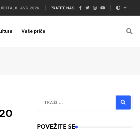
PRATITE NAS:
UBOTA, 8. AVG 2026.
ultura
Vaše priče
Traži
 20
Type 2 or more characters for results.
POVEŽITE SE