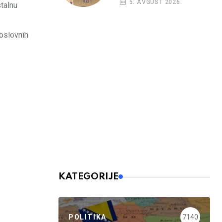
5. AVGUST 2026.
stalnu
opet rasti
poslovnih
KATEGORIJE
POLITIKA
7140