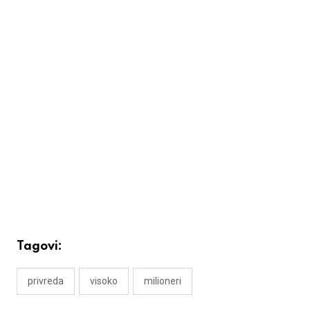
Tagovi:
privreda
visoko
milioneri