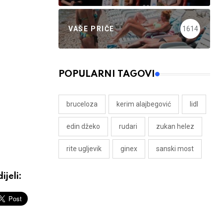
VAŠE PRIČE
1614
POPULARNI TAGOVI
bruceloza
kerim alajbegović
lidl
edin džeko
rudari
zukan helez
rite ugljevik
ginex
sanski most
ijeli: