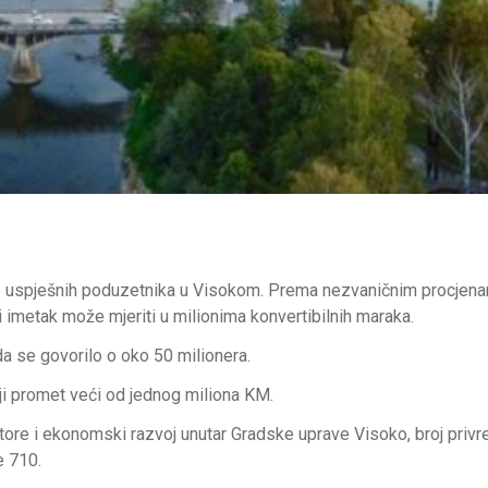
tno uspješnih poduzetnika u Visokom. Prema nezvaničnim procjena
 imetak može mjeriti u milionima konvertibilnih maraka.
da se govorilo o oko 50 milionera.
ji promet veći od jednog miliona KM.
store i ekonomski razvoj unutar Gradske uprave Visoko, broj privr
e 710.