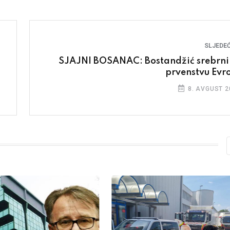
SLJEDEĆ
SJAJNI BOSANAC: Bostandžić srebrni
prvenstvu Evr
8. AVGUST 2