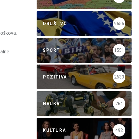
DRUŠTVO
9656
roškova,
SPORT
1551
jalne
POZITIVA
2633
NAUKA
264
KULTURA
492