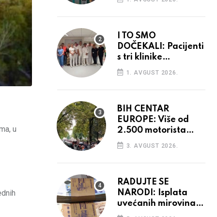
I TO SMO
DOČEKALI: Pacijenti
s tri klinike
preseljeni u nove
1. AVGUST 2026.
prostore
BIH CENTAR
EUROPE: Više od
ma, u
2.500 motorista
defiliralo gradom
3. AVGUST 2026.
RADUJTE SE
NARODI: Isplata
ednih
uvećanih mirovina
krenula, mogle bi