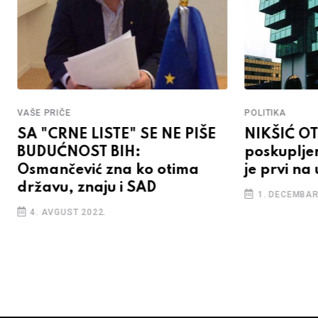
VAŠE PRIČE
POLITIKA
SA "CRNE LISTE" SE NE PIŠE
NIKŠIĆ OT
BUDUĆNOST BIH:
poskupljen
Osmančević zna ko otima
je prvi na
državu, znaju i SAD
1. DECEMBAR
4. AVGUST 2022.