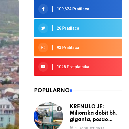
109,624 Pratilaca
28 Pratilaca
93 Pratilaca
1025 Pretplatnika
POPULARNO
KRENULO JE:
Milionska dobit bh.
giganta, posao
ponovno cvjeta
1. AVGUST 2026.