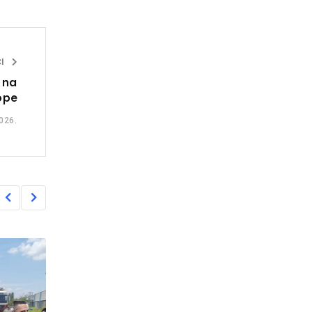
I
 na
ope
026.