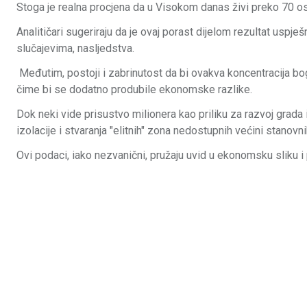
Stoga je realna procjena da u Visokom danas živi preko 70 os
Analitičari sugeriraju da je ovaj porast dijelom rezultat uspje
slučajevima, nasljedstva.
Međutim, postoji i zabrinutost da bi ovakva koncentracija bo
čime bi se dodatno produbile ekonomske razlike.
Dok neki vide prisustvo milionera kao priliku za razvoj grada i
izolacije i stvaranja "elitnih" zona nedostupnih većini stanovni
Ovi podaci, iako nezvanični, pružaju uvid u ekonomsku sliku i 