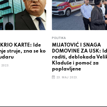
POLITIKA
KRIO KARTE: Ide
MIJATOVIĆ I SNAGA
je struje, zna se ko
DOMOVINE ZA USK: I
 udaru
raditi, deblokada Veli
Kladuše i pomoć za
 2023.
poplavljene
23. MAJ 2023.