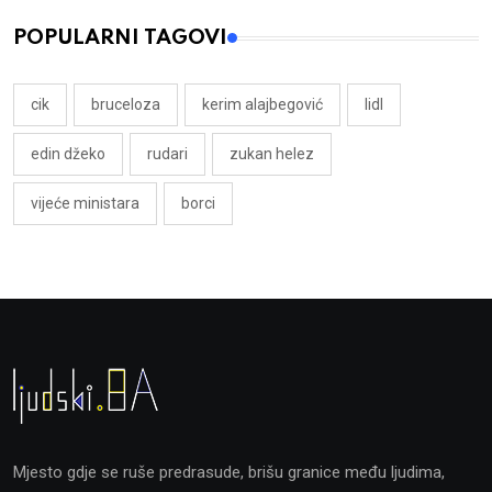
POPULARNI TAGOVI
cik
bruceloza
kerim alajbegović
lidl
edin džeko
rudari
zukan helez
vijeće ministara
borci
Mjesto gdje se ruše predrasude, brišu granice među ljudima,