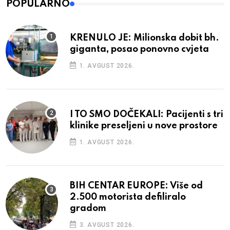
POPULARNO
KRENULO JE: Milionska dobit bh.
giganta, posao ponovno cvjeta
1. AVGUST 2026.
I TO SMO DOČEKALI: Pacijenti s tri
klinike preseljeni u nove prostore
1. AVGUST 2026.
BIH CENTAR EUROPE: Više od
2.500 motorista defiliralo
gradom
3. AVGUST 2026.