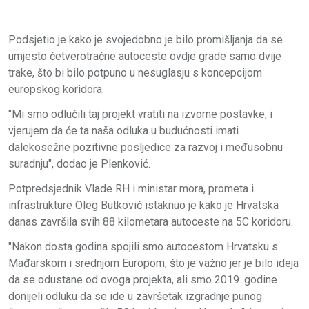
Podsjetio je kako je svojedobno je bilo promišljanja da se
umjesto četverotračne autoceste ovdje grade samo dvije
trake, što bi bilo potpuno u nesuglasju s koncepcijom
europskog koridora.
"Mi smo odlučili taj projekt vratiti na izvorne postavke, i
vjerujem da će ta naša odluka u budućnosti imati
dalekosežne pozitivne posljedice za razvoj i međusobnu
suradnju", dodao je Plenković.
Potpredsjednik Vlade RH i ministar mora, prometa i
infrastrukture Oleg Butković istaknuo je kako je Hrvatska
danas završila svih 88 kilometara autoceste na 5C koridoru.
"Nakon dosta godina spojili smo autocestom Hrvatsku s
Mađarskom i srednjom Europom, što je važno jer je bilo ideja
da se odustane od ovoga projekta, ali smo 2019. godine
donijeli odluku da se ide u završetak izgradnje punog