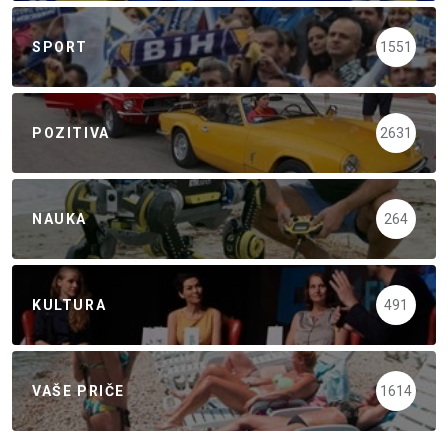
SPORT
1551
POZITIVA
2631
NAUKA
264
KULTURA
491
VAŠE PRIČE
1614