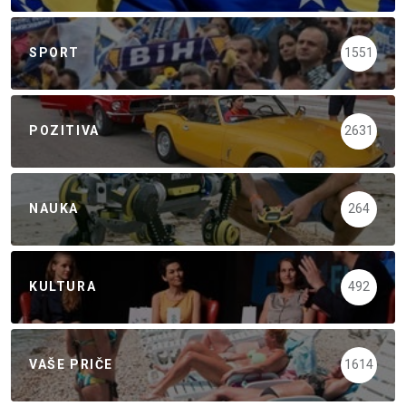
SPORT
1551
POZITIVA
2631
NAUKA
264
KULTURA
492
VAŠE PRIČE
1614