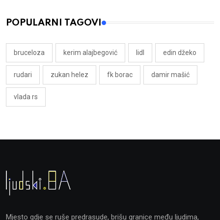
POPULARNI TAGOVI
bruceloza
kerim alajbegović
lidl
edin džeko
rudari
zukan helez
fk borac
damir mašić
vlada rs
Mjesto gdje se ruše predrasude, brišu granice među ljudima,