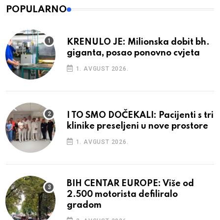
POPULARNO
KRENULO JE: Milionska dobit bh.
giganta, posao ponovno cvjeta
1. AVGUST 2026.
I TO SMO DOČEKALI: Pacijenti s tri
klinike preseljeni u nove prostore
1. AVGUST 2026.
BIH CENTAR EUROPE: Više od
2.500 motorista defiliralo
gradom