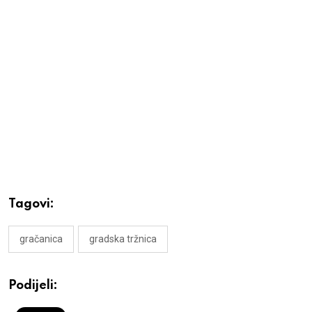
Tagovi:
gračanica
gradska tržnica
Podijeli: