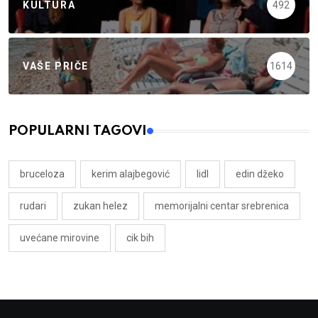
KULTURA
492
VAŠE PRIČE
1614
POPULARNI TAGOVI
bruceloza
kerim alajbegović
lidl
edin džeko
rudari
zukan helez
memorijalni centar srebrenica
uvećane mirovine
cik bih