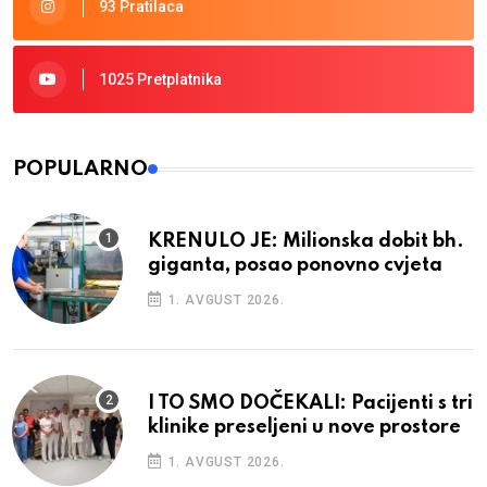
93 Pratilaca
1025 Pretplatnika
POPULARNO
KRENULO JE: Milionska dobit bh.
giganta, posao ponovno cvjeta
1. AVGUST 2026.
I TO SMO DOČEKALI: Pacijenti s tri
klinike preseljeni u nove prostore
1. AVGUST 2026.