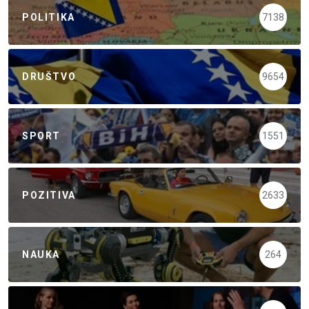
POLITIKA
7138
DRUŠTVO
9654
SPORT
1551
POZITIVA
2633
NAUKA
264