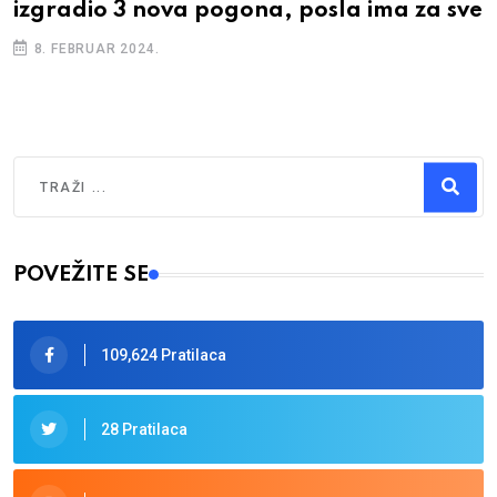
otvara novu benzinsku pumpu, traže se
radnici
20. APRIL 2023.
Traži
Type 2 or more characters for results.
POVEŽITE SE
109,624 Pratilaca
28 Pratilaca