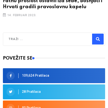
ratnu prošlost ostavili iza sebe, Bošnjaci i
Hrvati gradili pravoslavnu kapelu
14. FEBRUAR 2023.
Traži
Type 2 or more characters for results.
POVEŽITE SE
109,624 Pratilaca
28 Pratilaca
93 Pratilaca