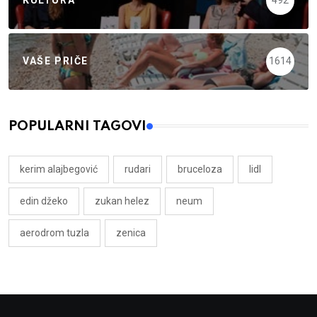
KULTURA
492
VAŠE PRIČE
1614
POPULARNI TAGOVI
kerim alajbegović
rudari
bruceloza
lidl
edin džeko
zukan helez
neum
aerodrom tuzla
zenica