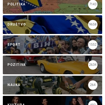
POLITIKA
7143
DRUŠTVO
9658
SPORT
1552
POZITIVA
2634
NAUKA
264