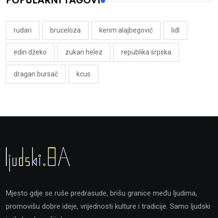
POPULARNI TAGOVI
rudari
bruceloza
kerim alajbegović
lidl
edin džeko
zukan helez
republika srpska
dragan bursač
kcus
Mjesto gdje se ruše predrasude, brišu granice među ljudima,
promovišu dobre ideje, vrijednosti kulture i tradicije. Samo ljudski