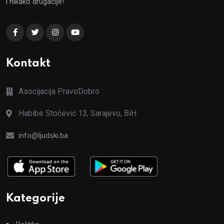
i nikako drugačije!
Kontakt
Asocijacija PravoDobro
Habibe Stočević 13, Sarajevo, BiH
info@ljudski.ba
Kategorije