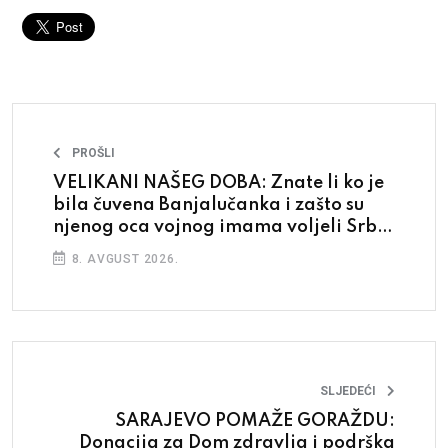
PROŠLI
VELIKANI NAŠEG DOBA: Znate li ko je
bila čuvena Banjalučanka i zašto su
njenog oca vojnog imama voljeli Srbi i
Jevreji?
8. AVGUST 2026.
SLJEDEĆI
SARAJEVO POMAŽE GORAŽDU:
Donacija za Dom zdravlja i podrška