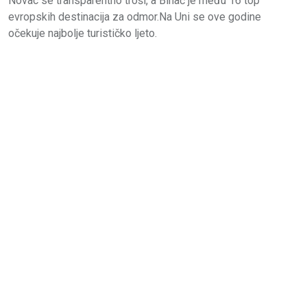
Novac se transparentno troši, a Bihać je među 16 top
evropskih destinacija za odmor.Na Uni se ove godine
očekuje najbolje turističko ljeto.