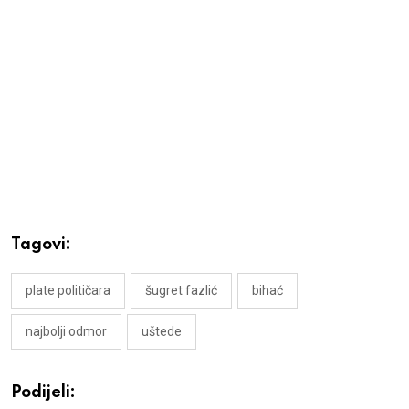
Tagovi:
plate političara
šugret fazlić
bihać
najbolji odmor
uštede
Podijeli: