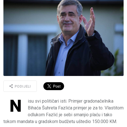
PODIJELI
N
isu svi političari isti. Primjer gradonačelnika
Bihaća Šuhreta Fazlića primjer je za to. Vlastitom
odlukom Fazlić je sebi smanjio plaću i tako
tokom mandata u gradskom budžetu uštedio 150.000 KM.