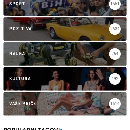
SPORT
1551
POZITIVA
2634
NAUKA
264
KULTURA
492
VAŠE PRIČE
1614