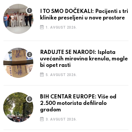
I TO SMO DOČEKALI: Pacijenti s tri
klinike preseljeni u nove prostore
1. AVGUST 2026.
RADUJTE SE NARODI: Isplata
uvećanih mirovina krenula, mogle
bi opet rasti
5. AVGUST 2026.
BIH CENTAR EUROPE: Više od
2.500 motorista defiliralo
gradom
3. AVGUST 2026.