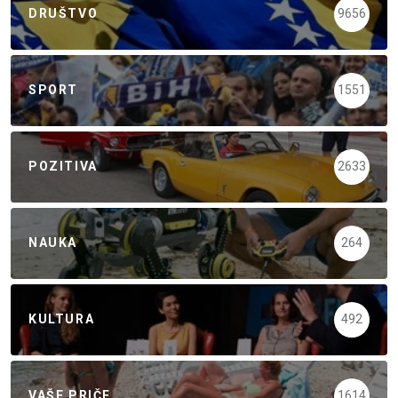
DRUŠTVO
9656
SPORT
1551
POZITIVA
2633
NAUKA
264
KULTURA
492
VAŠE PRIČE
1614