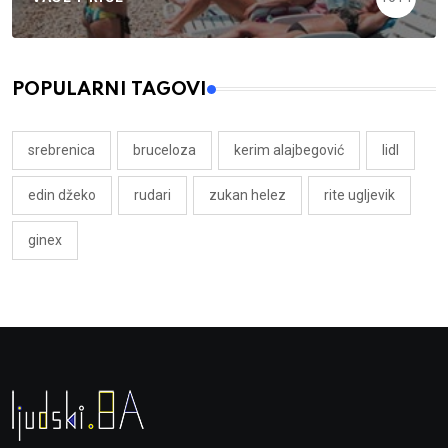
POPULARNI TAGOVI
srebrenica
bruceloza
kerim alajbegović
lidl
edin džeko
rudari
zukan helez
rite ugljevik
ginex