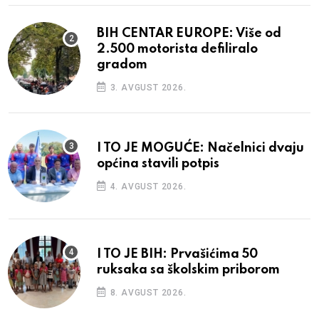
BIH CENTAR EUROPE: Više od
2.500 motorista defiliralo
gradom
3. AVGUST 2026.
I TO JE MOGUĆE: Načelnici dvaju
općina stavili potpis
4. AVGUST 2026.
I TO JE BIH: Prvašićima 50
ruksaka sa školskim priborom
8. AVGUST 2026.