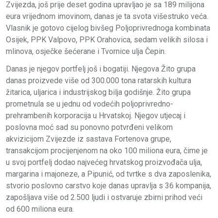
Zvijezda, još prije deset godina upravljao je sa 189 milijona
eura vrijednom imovinom, danas je ta svota višestruko veća.
Vlasnik je gotovo cijelog bivšeg Poljoprivrednoga kombinata
Osijek, PPK Valpovo, PPK Orahovica, sedam velikih silosa i
mlinova, osječke šećerane i Tvornice ulja Čepin.
Danas je njegov portfelj još i bogatiji. Njegova Žito grupa
danas proizvede više od 300.000 tona ratarskih kultura
žitarica, uljarica i industrijskog bilja godišnje. Žito grupa
prometnula se u jednu od vodećih poljoprivredno-
prehrambenih korporacija u Hrvatskoj. Njegov utjecaj i
poslovna moć sad su ponovno potvrđeni velikom
akvizicijom Zvijezde iz sastava Fortenova grupe,
transakcijom procijenjenom na oko 100 miliona eura, čime je
u svoj portfelj dodao najvećeg hrvatskog proizvođača ulja,
margarina i majoneze, a Pipunić, od tvrtke s dva zaposlenika,
stvorio poslovno carstvo koje danas upravlja s 36 kompanija,
zapošljava više od 2.500 ljudi i ostvaruje zbirni prihod veći
od 600 miliona eura.