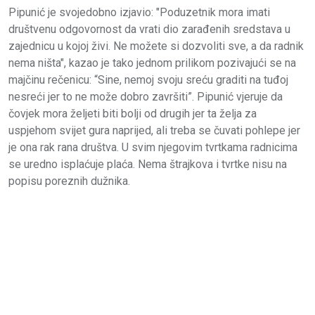
Pipunić je svojedobno izjavio: "Poduzetnik mora imati
društvenu odgovornost da vrati dio zarađenih sredstava u
zajednicu u kojoj živi. Ne možete si dozvoliti sve, a da radnik
nema ništa", kazao je tako jednom prilikom pozivajući se na
majčinu rečenicu: “Sine, nemoj svoju sreću graditi na tuđoj
nesreći jer to ne može dobro završiti”. Pipunić vjeruje da
čovjek mora željeti biti bolji od drugih jer ta želja za
uspjehom svijet gura naprijed, ali treba se čuvati pohlepe jer
je ona rak rana društva. U svim njegovim tvrtkama radnicima
se uredno isplaćuje plaća. Nema štrajkova i tvrtke nisu na
popisu poreznih dužnika.