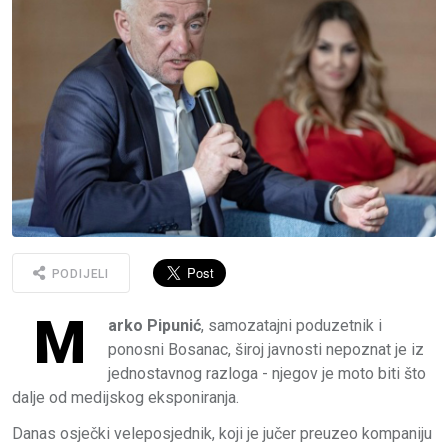
PODIJELI
M
arko Pipunić
, samozatajni poduzetnik i
ponosni Bosanac, široj javnosti nepoznat je iz
jednostavnog razloga - njegov je moto biti što
dalje od medijskog eksponiranja.
Danas osječki veleposjednik, koji je jučer preuzeo kompaniju