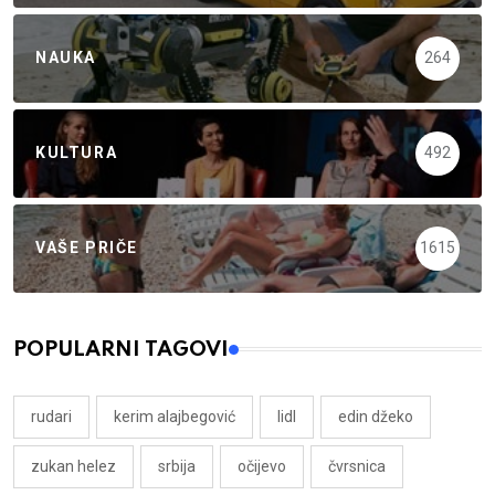
NAUKA
264
KULTURA
492
VAŠE PRIČE
1615
POPULARNI TAGOVI
rudari
kerim alajbegović
lidl
edin džeko
zukan helez
srbija
očijevo
čvrsnica