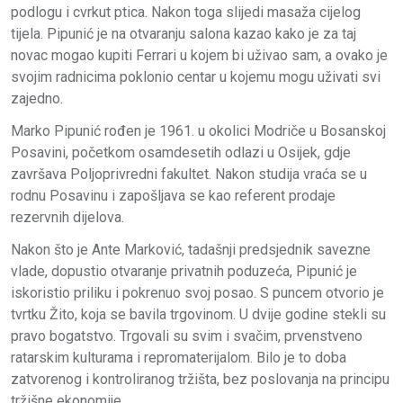
podlogu i cvrkut ptica. Nakon toga slijedi masaža cijelog
tijela. Pipunić je na otvaranju salona kazao kako je za taj
novac mogao kupiti Ferrari u kojem bi uživao sam, a ovako je
svojim radnicima poklonio centar u kojemu mogu uživati svi
zajedno.
Marko Pipunić rođen je 1961. u okolici Modriče u Bosanskoj
Posavini, početkom osamdesetih odlazi u Osijek, gdje
završava Poljoprivredni fakultet. Nakon studija vraća se u
rodnu Posavinu i zapošljava se kao referent prodaje
rezervnih dijelova.
Nakon što je Ante Marković, tadašnji predsjednik savezne
vlade, dopustio otvaranje privatnih poduzeća, Pipunić je
iskoristio priliku i pokrenuo svoj posao. S puncem otvorio je
tvrtku Žito, koja se bavila trgovinom. U dvije godine stekli su
pravo bogatstvo. Trgovali su svim i svačim, prvenstveno
ratarskim kulturama i repromaterijalom. Bilo je to doba
zatvorenog i kontroliranog tržišta, bez poslovanja na principu
tržišne ekonomije.