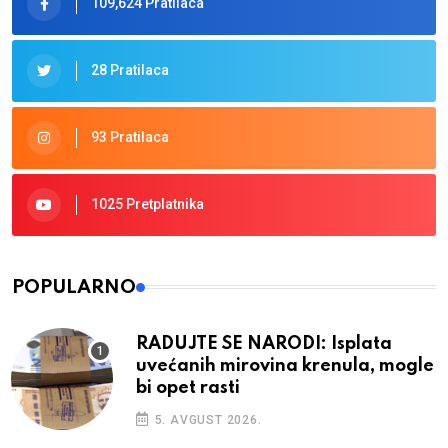
109,624 Pratilaca
28 Pratilaca
93 Pratilaca
1025 Pretplatnika
POPULARNO
RADUJTE SE NARODI: Isplata
uvećanih mirovina krenula, mogle
bi opet rasti
5. AVGUST 2026.