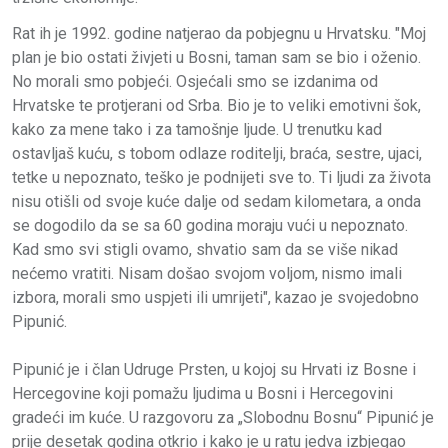
Rat ih je 1992. godine natjerao da pobjegnu u Hrvatsku. "Moj
plan je bio ostati živjeti u Bosni, taman sam se bio i oženio.
No morali smo pobjeći. Osjećali smo se izdanima od
Hrvatske te protjerani od Srba. Bio je to veliki emotivni šok,
kako za mene tako i za tamošnje ljude. U trenutku kad
ostavljaš kuću, s tobom odlaze roditelji, braća, sestre, ujaci,
tetke u nepoznato, teško je podnijeti sve to. Ti ljudi za života
nisu otišli od svoje kuće dalje od sedam kilometara, a onda
se dogodilo da se sa 60 godina moraju vući u nepoznato.
Kad smo svi stigli ovamo, shvatio sam da se više nikad
nećemo vratiti. Nisam došao svojom voljom, nismo imali
izbora, morali smo uspjeti ili umrijeti", kazao je svojedobno
Pipunić.
Pipunić je i član Udruge Prsten, u kojoj su Hrvati iz Bosne i
Hercegovine koji pomažu ljudima u Bosni i Hercegovini
gradeći im kuće. U razgovoru za „Slobodnu Bosnu“ Pipunić je
prije desetak godina otkrio i kako je u ratu jedva izbjegao