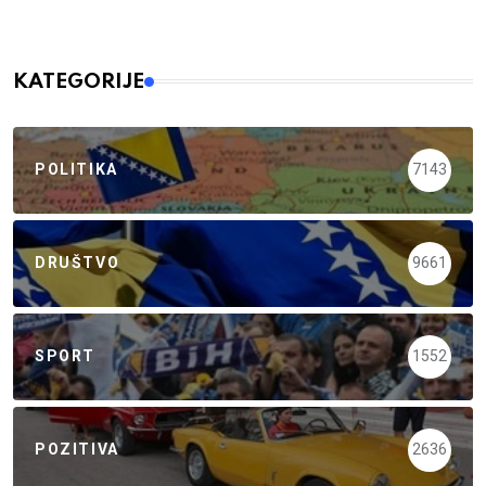
KATEGORIJE
POLITIKA
7143
DRUŠTVO
9661
SPORT
1552
POZITIVA
2636