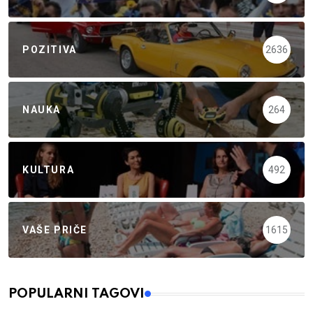
POZITIVA
2636
NAUKA
264
KULTURA
492
VAŠE PRIČE
1615
POPULARNI TAGOVI