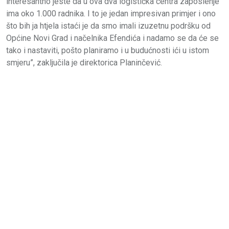
interesantno jeste da u ova dva logistička centra zaposlenje
ima oko 1.000 radnika. I to je jedan impresivan primjer i ono
što bih ja htjela istaći je da smo imali izuzetnu podršku od
Općine Novi Grad i načelnika Efendića i nadamo se da će se
tako i nastaviti, pošto planiramo i u budućnosti ići u istom
smjeru”, zaključila je direktorica Planinčević.