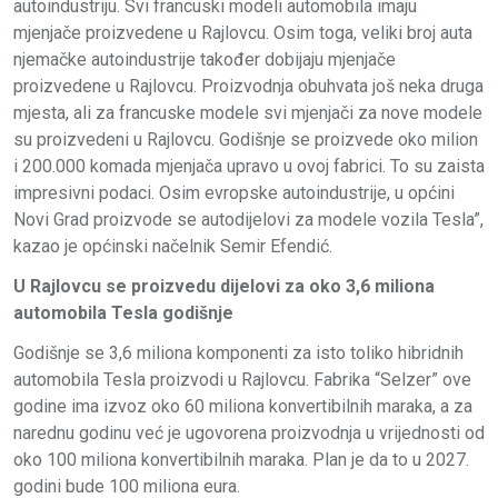
autoindustriju. Svi francuski modeli automobila imaju
mjenjače proizvedene u Rajlovcu. Osim toga, veliki broj auta
njemačke autoindustrije također dobijaju mjenjače
proizvedene u Rajlovcu. Proizvodnja obuhvata još neka druga
mjesta, ali za francuske modele svi mjenjači za nove modele
su proizvedeni u Rajlovcu. Godišnje se proizvede oko milion
i 200.000 komada mjenjača upravo u ovoj fabrici. To su zaista
impresivni podaci. Osim evropske autoindustrije, u općini
Novi Grad proizvode se autodijelovi za modele vozila Tesla”,
kazao je općinski načelnik Semir Efendić.
U Rajlovcu se proizvedu dijelovi za oko 3,6 miliona
automobila Tesla godišnje
Godišnje se 3,6 miliona komponenti za isto toliko hibridnih
automobila Tesla proizvodi u Rajlovcu. Fabrika “Selzer” ove
godine ima izvoz oko 60 miliona konvertibilnih maraka, a za
narednu godinu već je ugovorena proizvodnja u vrijednosti od
oko 100 miliona konvertibilnih maraka. Plan je da to u 2027.
godini bude 100 miliona eura.