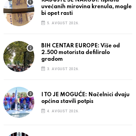
RADUJTE SE NARODI: Isplata
uvećanih mirovina krenula, mogle
bi opet rasti
5. AVGUST 2026.
BIH CENTAR EUROPE: Više od
2.500 motorista defiliralo
gradom
3. AVGUST 2026.
I TO JE MOGUĆE: Načelnici dvaju
općina stavili potpis
4. AVGUST 2026.