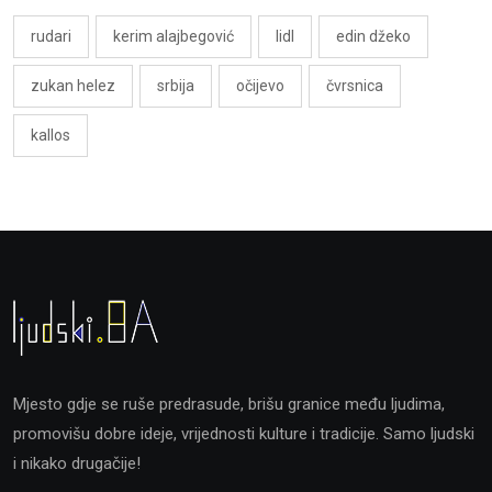
rudari
kerim alajbegović
lidl
edin džeko
zukan helez
srbija
očijevo
čvrsnica
kallos
Mjesto gdje se ruše predrasude, brišu granice među ljudima,
promovišu dobre ideje, vrijednosti kulture i tradicije. Samo ljudski
i nikako drugačije!