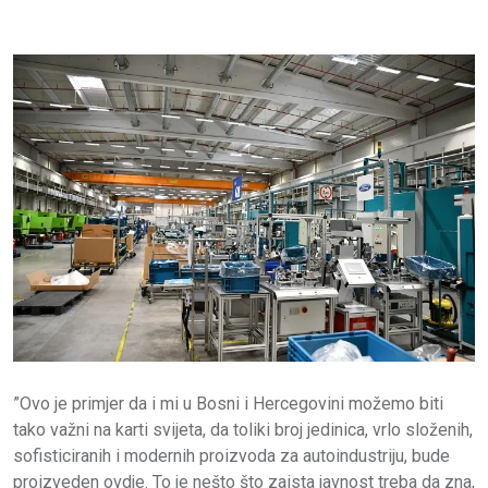
”Ovo je primjer da i mi u Bosni i Hercegovini možemo biti
tako važni na karti svijeta, da toliki broj jedinica, vrlo složenih,
sofisticiranih i modernih proizvoda za autoindustriju, bude
proizveden ovdje. To je nešto što zaista javnost treba da zna,