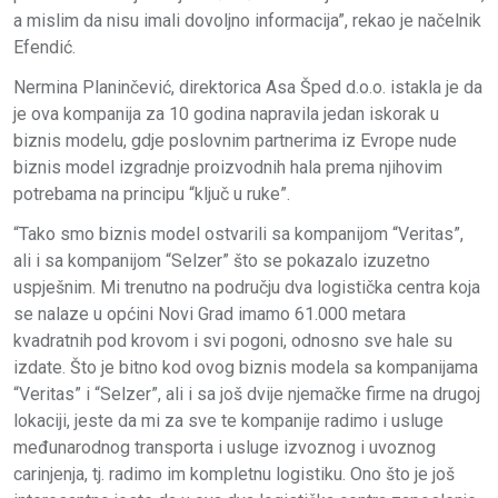
a mislim da nisu imali dovoljno informacija”, rekao je načelnik
Efendić.
Nermina Planinčević, direktorica Asa Šped d.o.o. istakla je da
je ova kompanija za 10 godina napravila jedan iskorak u
biznis modelu, gdje poslovnim partnerima iz Evrope nude
biznis model izgradnje proizvodnih hala prema njihovim
potrebama na principu “ključ u ruke”.
“Tako smo biznis model ostvarili sa kompanijom “Veritas”,
ali i sa kompanijom “Selzer” što se pokazalo izuzetno
uspješnim. Mi trenutno na području dva logistička centra koja
se nalaze u općini Novi Grad imamo 61.000 metara
kvadratnih pod krovom i svi pogoni, odnosno sve hale su
izdate. Što je bitno kod ovog biznis modela sa kompanijama
“Veritas” i “Selzer”, ali i sa još dvije njemačke firme na drugoj
lokaciji, jeste da mi za sve te kompanije radimo i usluge
međunarodnog transporta i usluge izvoznog i uvoznog
carinjenja, tj. radimo im kompletnu logistiku. Ono što je još