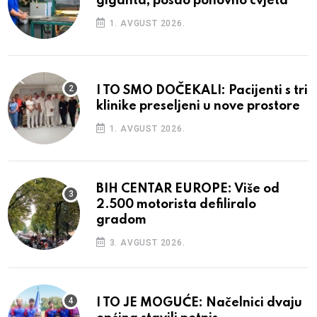
giganta, posao ponovno cvjeta
1. AVGUST 2026.
I TO SMO DOČEKALI: Pacijenti s tri
klinike preseljeni u nove prostore
1. AVGUST 2026.
BIH CENTAR EUROPE: Više od
2.500 motorista defiliralo
gradom
3. AVGUST 2026.
I TO JE MOGUĆE: Načelnici dvaju