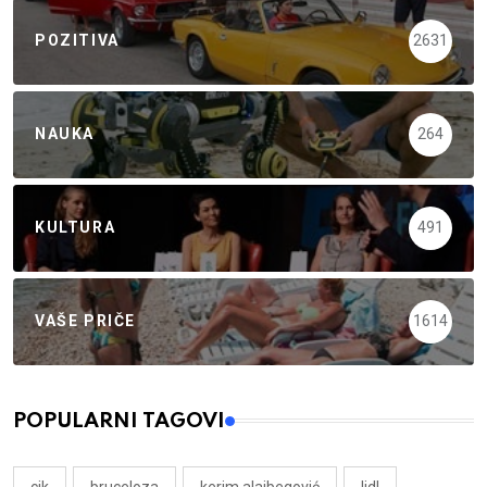
POZITIVA
2631
NAUKA
264
KULTURA
491
VAŠE PRIČE
1614
POPULARNI TAGOVI
cik
bruceloza
kerim alajbegović
lidl