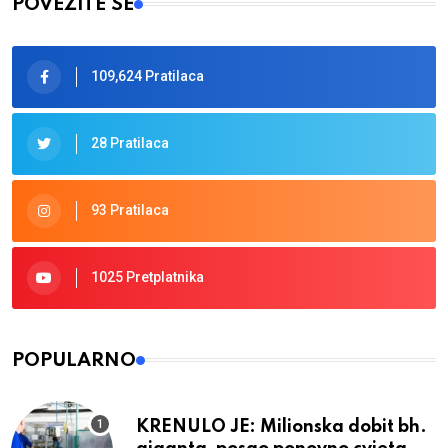
POVEŽITE SE
109,624 Pratilaca
28 Pratilaca
93 Pratilaca
1025 Pretplatnika
POPULARNO
KRENULO JE: Milionska dobit bh.