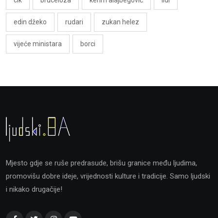
edin džeko
rudari
zukan helez
vijeće ministara
borci
Mjesto gdje se ruše predrasude, brišu granice među ljudima,
promovišu dobre ideje, vrijednosti kulture i tradicije. Samo ljudski
i nikako drugačije!