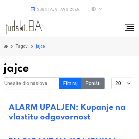
SUBOTA, 8. AVG 2026.
Tagovi
jajce
jajce
Unesite dio naslova
Display #
Filtriraj
Poništi
ALARM UPALJEN: Kupanje na
vlastitu odgovornost