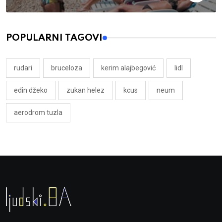
POPULARNI TAGOVI
rudari
bruceloza
kerim alajbegović
lidl
edin džeko
zukan helez
kcus
neum
aerodrom tuzla