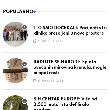
POPULARNO
I TO SMO DOČEKALI: Pacijenti s tri
klinike preseljeni u nove prostore
1. AVGUST 2026.
RADUJTE SE NARODI: Isplata
uvećanih mirovina krenula, mogle
bi opet rasti
5. AVGUST 2026.
BIH CENTAR EUROPE: Više od
2.500 motorista defiliralo