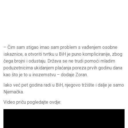
– Čim sam stigao imao sam problem s vađenjem osobne
iskaznice, a otvoriti tvrtku u BiH je puno kompliciranije, zbog
čega brojni i odustaju. Država se ne trudi pomoći mladim
poduzetnicima ukidanjem plaćanja poreza prvih godinu dana
kao što je to u inozemstvu – dodaje Zoran.
Iako već pet godina radi u BiH, njegovo tržište i dalje je samo
Njemačka.
Video priču pogledajte ovdje: