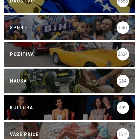
DRUŠTVO
9658
SPORT
1551
POZITIVA
2634
NAUKA
264
KULTURA
492
VAŠE PRIČE
1614