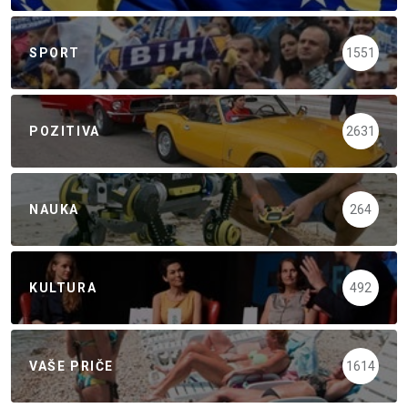
SPORT
1551
POZITIVA
2631
NAUKA
264
KULTURA
492
VAŠE PRIČE
1614