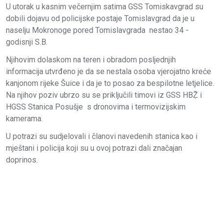
U utorak u kasnim večernjim satima GSS Tomiskavgrad su
dobili dojavu od policijske postaje Tomislavgrad da je u
naselju Mokronoge pored Tomislavgrada nestao 34 -
godisnji S.B.
Njihovim dolaskom na teren i obradom posljednjih
informacija utvrđeno je da se nestala osoba vjerojatno kreće
kanjonom rijeke Šuice i da je to posao za bespilotne letjelice.
Na njihov poziv ubrzo su se priključili timovi iz GSS HBẒ̌ i
HGSS Stanica Posušje s dronovima i termovizijskim
kamerama.
U potrazi su sudjelovali i članovi navedenih stanica kao i
mještani i policija koji su u ovoj potrazi dali značajan
doprinos.