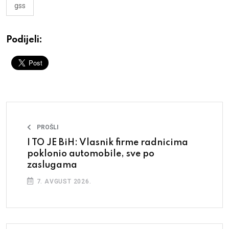
gss
Podijeli:
PROŠLI
I TO JE BiH: Vlasnik firme radnicima
poklonio automobile, sve po
zaslugama
7. AVGUST 2026.