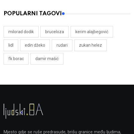
POPULARNI TAGOVI
milorad dodik
bruceloza
kerim alajbegović
lidl
edin džeko
rudari
zukan helez
fk borac
damir mašić
Mjesto gdje se ruše predrasude, brišu granice među ljudima,