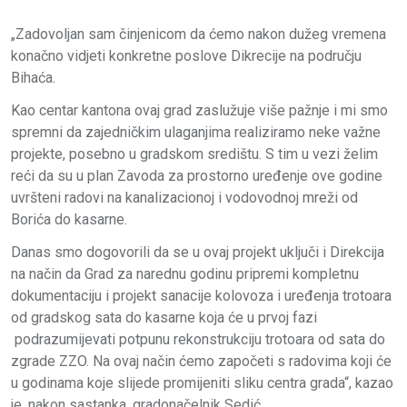
„Zadovoljan sam činjenicom da ćemo nakon dužeg vremena
konačno vidjeti konkretne poslove Dikrecije na području
Bihaća.
Kao centar kantona ovaj grad zaslužuje više pažnje i mi smo
spremni da zajedničkim ulaganjima realiziramo neke važne
projekte, posebno u gradskom središtu. S tim u vezi želim
reći da su u plan Zavoda za prostorno uređenje ove godine
uvršteni radovi na kanalizacionoj i vodovodnoj mreži od
Borića do kasarne.
Danas smo dogovorili da se u ovaj projekt uključi i Direkcija
na način da Grad za narednu godinu pripremi kompletnu
dokumentaciju i projekt sanacije kolovoza i uređenja trotoara
od gradskog sata do kasarne koja će u prvoj fazi
podrazumijevati potpunu rekonstrukciju trotoara od sata do
zgrade ZZO. Na ovaj način ćemo započeti s radovima koji će
u godinama koje slijede promijeniti sliku centra grada“, kazao
je, nakon sastanka, gradonačelnik Sedić.