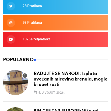
28 Pratilaca
93 Pratilaca
1025 Pretplatnika
POPULARNO
RADUJTE SE NARODI: Isplata
uvećanih mirovina krenula, mogle
bi opet rasti
5. AVGUST 2026.