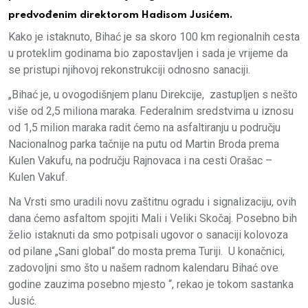
predvođenim direktorom Hadisom Jusićem.
Kako je istaknuto, Bihać je sa skoro 100 km regionalnih cesta
u proteklim godinama bio zapostavljen i sada je vrijeme da
se pristupi njihovoj rekonstrukciji odnosno sanaciji.
„Bihać je, u ovogodišnjem planu Direkcije, zastupljen s nešto
više od 2,5 miliona maraka. Federalnim sredstvima u iznosu
od 1,5 milion maraka radit ćemo na asfaltiranju u području
Nacionalnog parka tačnije na putu od Martin Broda prema
Kulen Vakufu, na području Rajnovaca i na cesti Orašac –
Kulen Vakuf.
Na Vrsti smo uradili novu zaštitnu ogradu i signalizaciju, ovih
dana ćemo asfaltom spojiti Mali i Veliki Skočaj. Posebno bih
želio istaknuti da smo potpisali ugovor o sanaciji kolovoza
od pilane „Sani global“ do mosta prema Turiji. U konačnici,
zadovoljni smo što u našem radnom kalendaru Bihać ove
godine zauzima posebno mjesto “, rekao je tokom sastanka
Jusić.