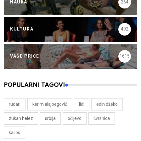
NAUKA
264
KULTURA
492
VAŠE PRIČE
1615
POPULARNI TAGOVI
rudari
kerim alajbegović
lidl
edin džeko
zukan helez
srbija
očijevo
čvrsnica
kallos