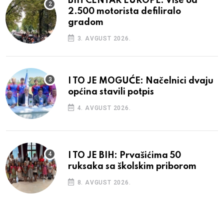
BIH CENTAR EUROPE: Više od
2.500 motorista defiliralo
gradom
3. AVGUST 2026.
I TO JE MOGUĆE: Načelnici dvaju
općina stavili potpis
4. AVGUST 2026.
I TO JE BIH: Prvašićima 50
ruksaka sa školskim priborom
8. AVGUST 2026.