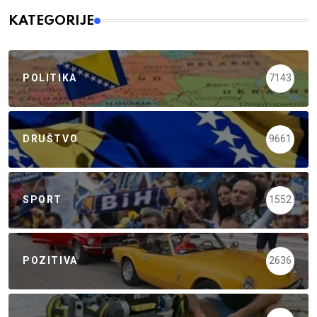
KATEGORIJE
POLITIKA
7143
DRUŠTVO
9661
SPORT
1552
POZITIVA
2636