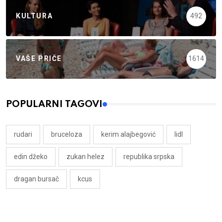
KULTURA
492
VAŠE PRIČE
1614
POPULARNI TAGOVI
rudari
bruceloza
kerim alajbegović
lidl
edin džeko
zukan helez
republika srpska
dragan bursač
kcus