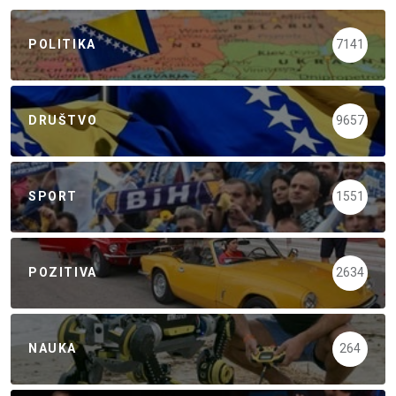
POLITIKA
7141
DRUŠTVO
9657
SPORT
1551
POZITIVA
2634
NAUKA
264