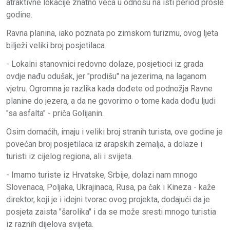
atraktivne lokacije znatno veća u odnosu na isti period prošle
godine.
Ravna planina, iako poznata po zimskom turizmu, ovog ljeta
bilježi veliki broj posjetilaca.
- Lokalni stanovnici redovno dolaze, posjetioci iz grada
ovdje nađu odušak, jer "prodišu" na jezerima, na laganom
vjetru. Ogromna je razlika kada dođete od podnožja Ravne
planine do jezera, a da ne govorimo o tome kada dođu ljudi
"sa asfalta" - priča Golijanin.
Osim domaćih, imaju i veliki broj stranih turista, ove godine je
povećan broj posjetilaca iz arapskih zemalja, a dolaze i
turisti iz cijelog regiona, ali i svijeta.
- Imamo turiste iz Hrvatske, Srbije, dolazi nam mnogo
Slovenaca, Poljaka, Ukrajinaca, Rusa, pa čak i Kineza - kaže
direktor, koji je i idejni tvorac ovog projekta, dodajući da je
posjeta zaista "šarolika" i da se može sresti mnogo turistia
iz raznih dijelova svijeta.