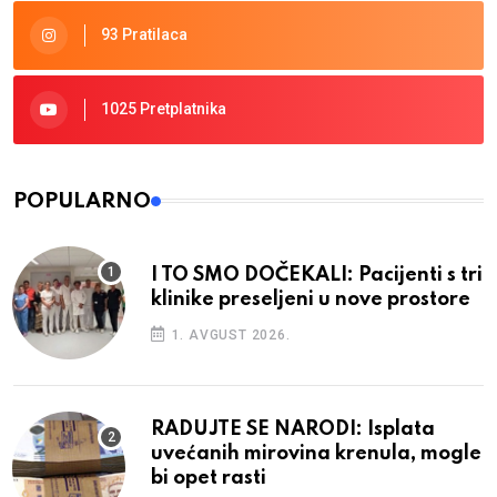
93 Pratilaca
1025 Pretplatnika
POPULARNO
I TO SMO DOČEKALI: Pacijenti s tri
klinike preseljeni u nove prostore
1. AVGUST 2026.
RADUJTE SE NARODI: Isplata
uvećanih mirovina krenula, mogle
bi opet rasti