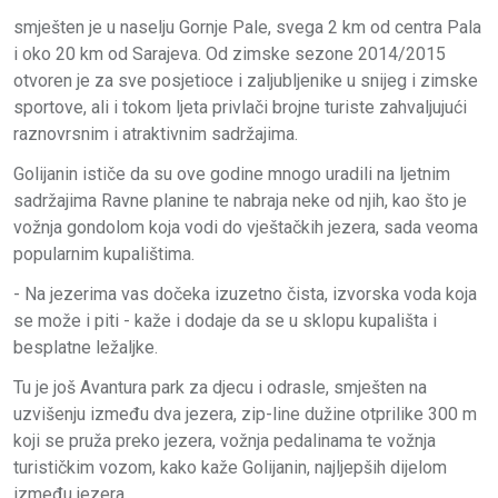
smješten je u naselju Gornje Pale, svega 2 km od centra Pala
i oko 20 km od Sarajeva. Od zimske sezone 2014/2015
otvoren je za sve posjetioce i zaljubljenike u snijeg i zimske
sportove, ali i tokom ljeta privlači brojne turiste zahvaljujući
raznovrsnim i atraktivnim sadržajima.
Golijanin ističe da su ove godine mnogo uradili na ljetnim
sadržajima Ravne planine te nabraja neke od njih, kao što je
vožnja gondolom koja vodi do vještačkih jezera, sada veoma
popularnim kupalištima.
- Na jezerima vas dočeka izuzetno čista, izvorska voda koja
se može i piti - kaže i dodaje da se u sklopu kupališta i
besplatne ležaljke.
Tu je još Avantura park za djecu i odrasle, smješten na
uzvišenju između dva jezera, zip-line dužine otprilike 300 m
koji se pruža preko jezera, vožnja pedalinama te vožnja
turističkim vozom, kako kaže Golijanin, najljepših dijelom
između jezera.