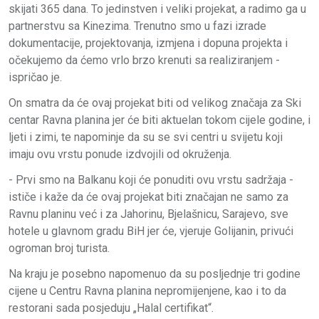
skijati 365 dana. To jedinstven i veliki projekat, a radimo ga u
partnerstvu sa Kinezima. Trenutno smo u fazi izrade
dokumentacije, projektovanja, izmjena i dopuna projekta i
očekujemo da ćemo vrlo brzo krenuti sa realiziranjem -
ispričao je.
On smatra da će ovaj projekat biti od velikog značaja za Ski
centar Ravna planina jer će biti aktuelan tokom cijele godine, i
ljeti i zimi, te napominje da su se svi centri u svijetu koji
imaju ovu vrstu ponude izdvojili od okruženja.
- Prvi smo na Balkanu koji će ponuditi ovu vrstu sadržaja -
ističe i kaže da će ovaj projekat biti značajan ne samo za
Ravnu planinu već i za Jahorinu, Bjelašnicu, Sarajevo, sve
hotele u glavnom gradu BiH jer će, vjeruje Golijanin, privući
ogroman broj turista.
Na kraju je posebno napomenuo da su posljednje tri godine
cijene u Centru Ravna planina nepromijenjene, kao i to da
restorani sada posjeduju „Halal certifikat“.