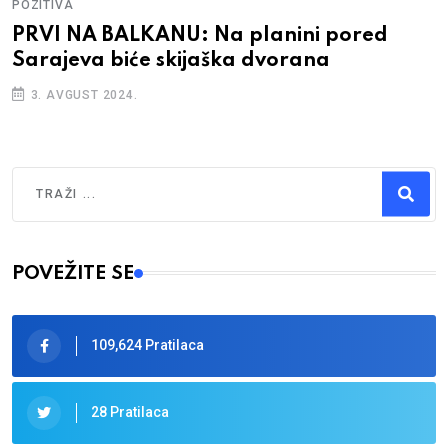
POZITIVA
PRVI NA BALKANU: Na planini pored
Sarajeva biće skijaška dvorana
3. AVGUST 2024.
Traži
Type 2 or more characters for results.
POVEŽITE SE
109,624 Pratilaca
28 Pratilaca