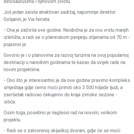
dinosaurusima i njihovom životu.
Još jedan zaista atraktivan sadržaj, napominje direktor
Golijanin, je Via ferrata.
- Ona je zaživila ove godine. Neobična je za ovu vrstu manjih
izletišta, a radi se o planinskom penjanju stijenama od 70 m -
pojasnio je.
Govorio je i o planovima za razvoj turizma na ovoj popularnoj
destinaciji u narednim godinama te kazao da uvijek rade na
novim projektima.
- Ono što je interesantno je da ove godine pravimo kompleks
smještaja gdje ćemo moći primiti oko 3.500 hiljade ljudi, a
završetak radovao čekujemo do kraja zimske sezone -
ističe.
Osim toga, posebno je naglasio rad na novom, velikom
projektu.
- Radi se o zatvorenoj skijaškoj dvorani, gdje će se moći