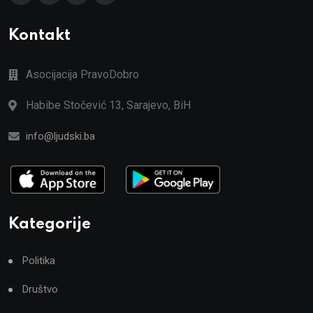
Kontakt
Asocijacija PravoDobro
Habibe Stočević 13, Sarajevo, BiH
info@ljudski.ba
Kategorije
Politika
Društvo