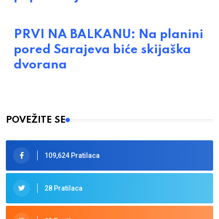
PRVI NA BALKANU: Na planini
pored Sarajeva biće skijaška
dvorana
POVEŽITE SE
109,624 Pratilaca
28 Pratilaca