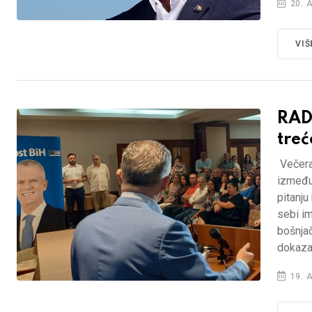
20. 
VIŠ
RAD
treć
Večera
između
pitanju
sebi im
bošnjač
dokaza
19. 