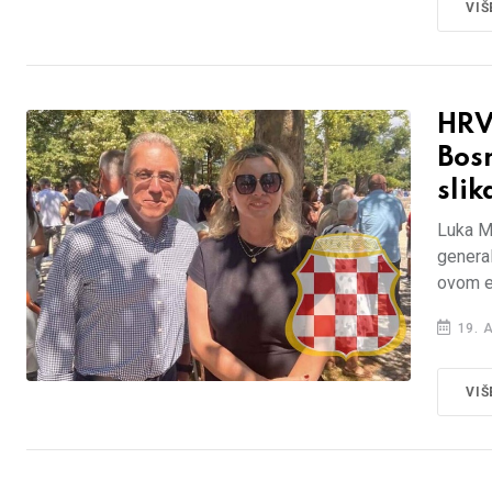
VIŠ
HRV
Bosn
slik
Luka Mi
general
ovom e
19. 
VIŠ