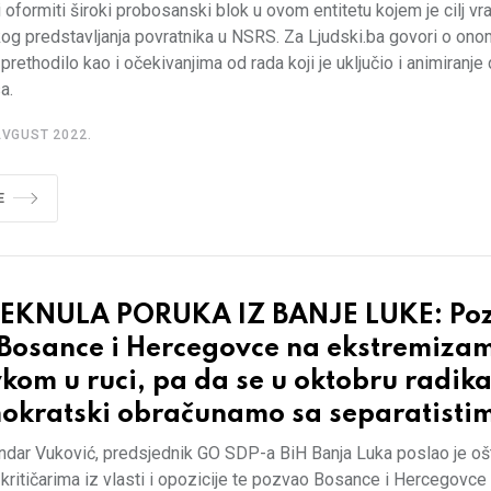
 i oformiti široki probosanski blok u ovom entitetu kojem je cilj vr
kog predstavljanja povratnika u NSRS. Za Ljudski.ba govori o ono
rethodilo kao i očekivanjima od rada koji je uključio i animiranje
a.
AVGUST 2022.
E
EKNULA PORUKA IZ BANJE LUKE: Po
 Bosance i Hercegovce na ekstremiza
kom u ruci, pa da se u oktobru radik
okratski obračunamo sa separatisti
ndar Vuković, predsjednik GO SDP-a BiH Banja Luka poslao je oš
kritičarima iz vlasti i opozicije te pozvao Bosance i Hercegovce