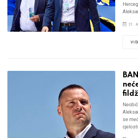
Hercego
Aleksa
21. 
VIŠ
BAN
neće
fild
Neobič
Aleksan
se međh
cjelosti