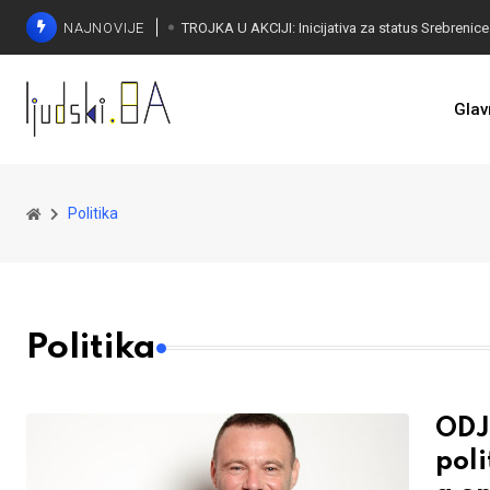
NAJNOVIJE
Glav
Politika
Politika
ODJ
pol