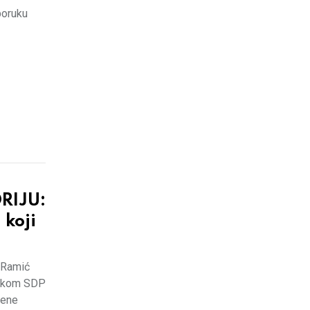
poruku
RIJU:
 koji
n Ramić
dnikom SDP
jene