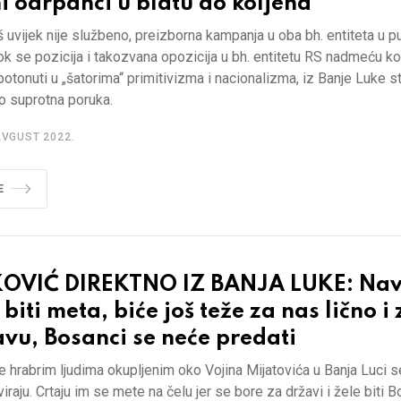
i odrpanci u blatu do koljena
š uvijek nije službeno, preizborna kampanja u oba bh. entiteta u 
ok se pozicija i takozvana opozicija u bh. entitetu RS nadmeću k
potonuti u „šatorima“ primitivizma i nacionalizma, iz Banje Luke st
o suprotna poruka.
AVGUST 2022.
E
OVIĆ DIREKTNO IZ BANJA LUKE: Navi
biti meta, biće još teže za nas lično i 
vu, Bosanci se neće predati
je hrabrim ljudima okupljenim oko Vojina Mijatovića u Banja Luci s
viraju. Crtaju im se mete na čelu jer se bore za državi i žele biti B