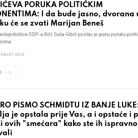
IĆEVA PORUKA POLITIČKIM
NENTIMA: I da bude jasno, dvorana 
ku će se zvati Marijan Beneš
edsjedništva SDP-a BiH, Saša Grbić poslao je jasnu poruku polit
icima.
AVGUST 2022.
E
RO PISMO SCHMIDTU IZ BANJE LUKE
ja je opstala prije Vas, a i opstaće i p
i ovih "smećara" kako ste ih ispravno
vali