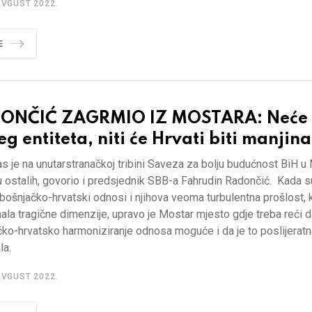
AVGUST 2022.
E
ONČIĆ ZAGRMIO IZ MOSTARA: Neće b
eg entiteta, niti će Hrvati biti manjina
s je na unutarstranačkoj tribini Saveza za bolju budućnost BiH u
 ostalih, govorio i predsjednik SBB-a Fahrudin Radončić. Kada s
 bošnjačko-hrvatski odnosi i njihova veoma turbulentna prošlost, k
ala tragične dimenzije, upravo je Mostar mjesto gdje treba reći d
ko-hrvatsko harmoniziranje odnosa moguće i da je to poslijeratna
la.
AVGUST 2022.