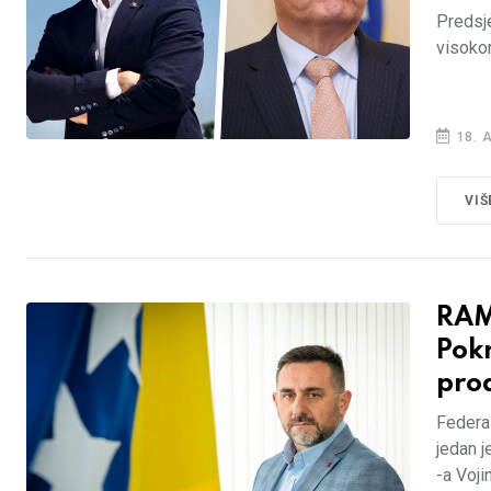
Predsj
visoko
18. 
VIŠ
RAM
Pokr
pro
Federal
jedan 
-a Voji