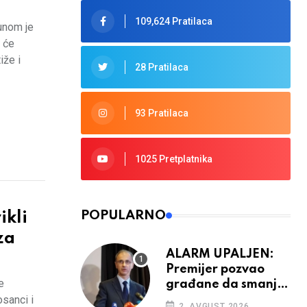
109,624 Pratilaca
punom je
o će
iže i
28 Pratilaca
93 Pratilaca
1025 Pretplatnika
POPULARNO
kli
za
ALARM UPALJEN:
Premijer pozvao
e
građane da smanje
osanci i
potrošnju struje
2. AVGUST 2026.