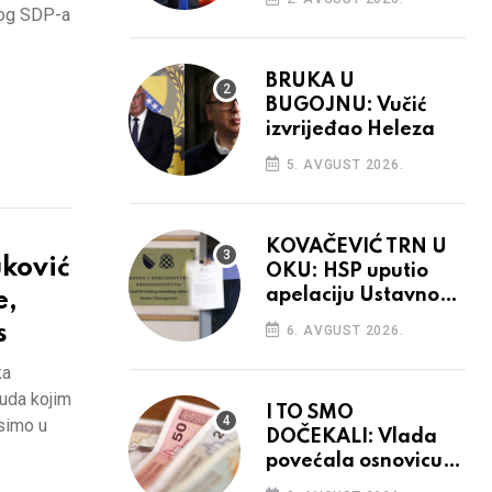
čkog SDP-a
BRUKA U
BUGOJNU: Vučić
izvrijeđao Heleza
5. AVGUST 2026.
KOVAČEVIĆ TRN U
ković
OKU: HSP uputio
apelaciju Ustavnom
e,
sudu BiH
s
6. AVGUST 2026.
ka
suda kojim
I TO SMO
osimo u
DOČEKALI: Vlada
povećala osnovicu
za obračun plaća