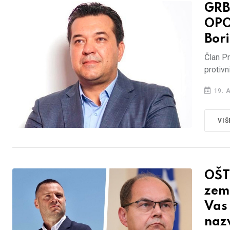
GRB
OPO
Bori
Član Pr
protivn
19. 
VIŠ
OŠT
zeml
Vas 
naz