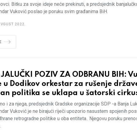
vci. Bitku za svoje ideje neće prekinuti, a predsjednik banjalu
ndar Vuković poslao je poruku svim građanima BiH.
AVGUST 2022.
E
JALUČKI POZIV ZA ODBRANU BIH: Vu
 u Dodikov orkestar za rušenje držav
žan politika se uklapa u šatorski cirku
no i za njega, predsjednik Gradske organizacije SDP -a Banja Lu
dar Vuković je ne birajući riječi upozorio nasustem spojenih po
rane retrogradne politike u oba entiteta.. Njegovu poruku pren
.