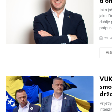
a on
Iako jo
jeku. D
dublje 
potpun
23. 
VIŠ
VUK
smo 
drža
Prijetn
intenzi