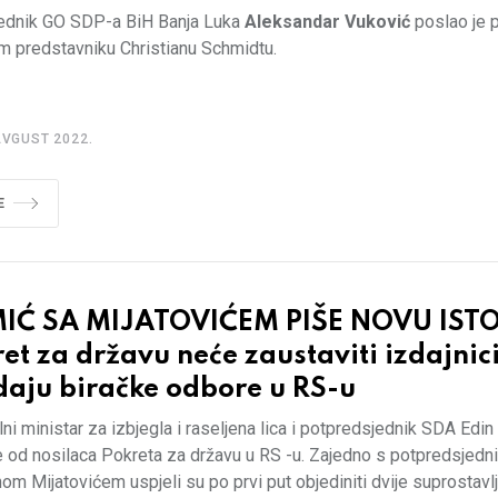
ednik GO SDP-a BiH Banja Luka
Aleksandar Vuković
poslao je 
m predstavniku Christianu Schmidtu.
AVGUST 2022.
E
IĆ SA MIJATOVIĆEM PIŠE NOVU ISTO
et za državu neće zaustaviti izdajnici
daju biračke odbore u RS-u
ni ministar za izbjegla i raseljena lica i potpredsjednik SDA Edi
je od nosilaca Pokreta za državu u RS -u. Zajedno s potpredsje
nom Mijatovićem uspjeli su po prvi put objediniti dvije suprostavl