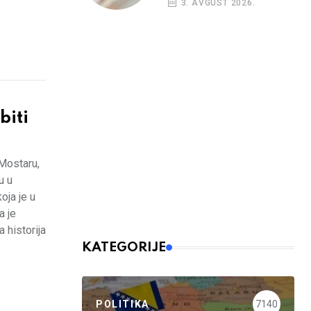
3. AVGUST 2026.
budžetskim
korisnicima
iti
 Mostaru,
u u
oja je u
a je
 historija
KATEGORIJE
POLITIKA
7140