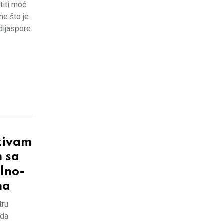
atiti moć
me što je
 dijaspore
zivam
m sa
alno-
ma
tru
 da