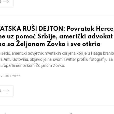
E
ATSKA RUŠI DEJTON: Povratak Herc
e uz pomoć Srbije, američki advokat
ao sa Željanom Zovko i sve otkrio
šetić, američki odvjetnik hrvatskih korijena koji je u Haagu branio
a Antu Gotovinu, objavio je na svom Twitter profilu fotografiju s
uroparlamentarkom Željanom Zovko.
AVGUST 2022.
E