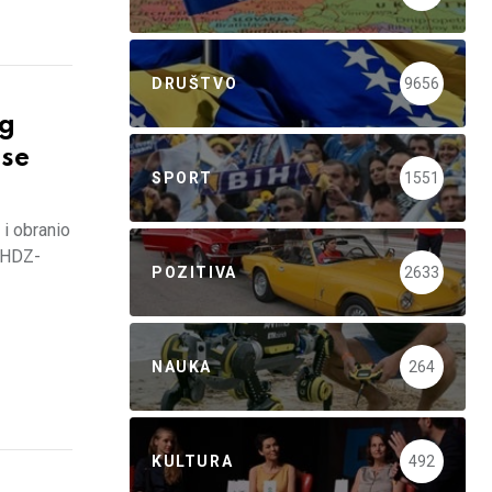
DRUŠTVO
9656
eg
 se
SPORT
1551
 i obranio
a HDZ-
POZITIVA
2633
NAUKA
264
KULTURA
492