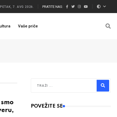
PRATITE NAS:
PETAK, 7. AVG 2026.
ultura
Vaše priče
Traži
Type 2 or more characters for results.
 smo
POVEŽITE SE
veru,