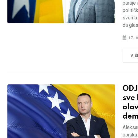
partije
politič
svemu p
da glas
17. 
VIŠ
ODJ
sve
olov
dem
Aleksa
poruku 