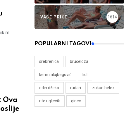
u
VAŠE PRIČE
1614
ičkim
POPULARNI TAGOVI
srebrenica
bruceloza
kerim alajbegović
lidl
edin džeko
rudari
zukan helez
: Ova
rite ugljevik
ginex
oslije