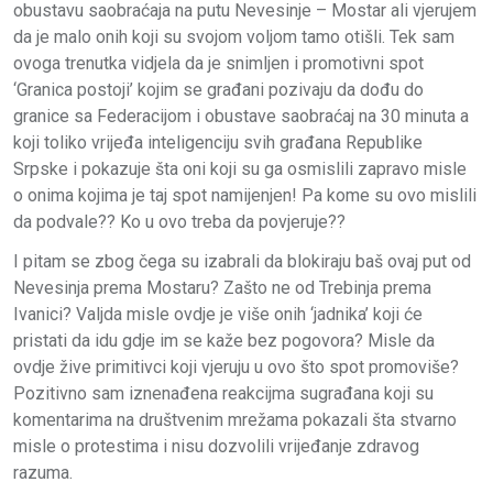
obustavu saobraćaja na putu Nevesinje – Mostar ali vjerujem
da je malo onih koji su svojom voljom tamo otišli. Tek sam
ovoga trenutka vidjela da je snimljen i promotivni spot
‘Granica postoji’ kojim se građani pozivaju da dođu do
granice sa Federacijom i obustave saobraćaj na 30 minuta a
koji toliko vrijeđa inteligenciju svih građana Republike
Srpske i pokazuje šta oni koji su ga osmislili zapravo misle
o onima kojima je taj spot namijenjen! Pa kome su ovo mislili
da podvale?? Ko u ovo treba da povjeruje??
I pitam se zbog čega su izabrali da blokiraju baš ovaj put od
Nevesinja prema Mostaru? Zašto ne od Trebinja prema
Ivanici? Valjda misle ovdje je više onih ‘jadnika’ koji će
pristati da idu gdje im se kaže bez pogovora? Misle da
ovdje žive primitivci koji vjeruju u ovo što spot promoviše?
Pozitivno sam iznenađena reakcijma sugrađana koji su
komentarima na društvenim mrežama pokazali šta stvarno
misle o protestima i nisu dozvolili vrijeđanje zdravog
razuma.