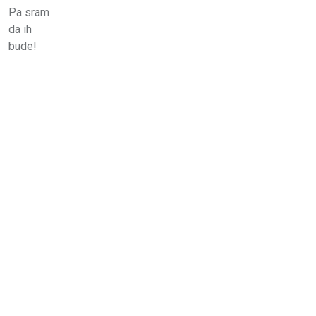
Pa sram
da ih
bude!