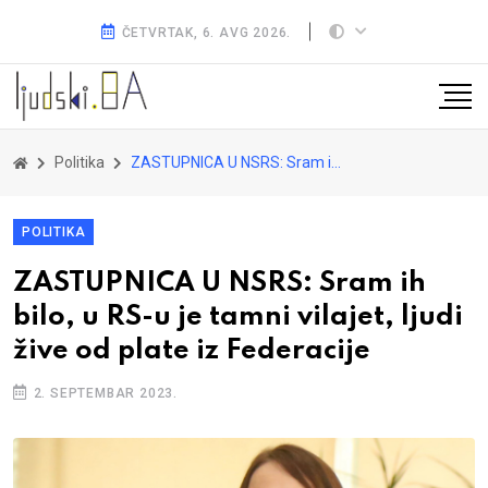
ČETVRTAK, 6. AVG 2026.
Politika
ZASTUPNICA U NSRS: Sram ih bilo, u RS-u je tamni vilajet, ljudi žive od plate iz Federacije
POLITIKA
ZASTUPNICA U NSRS: Sram ih
bilo, u RS-u je tamni vilajet, ljudi
žive od plate iz Federacije
2. SEPTEMBAR 2023.