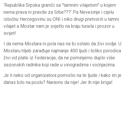
‘Republika Srpska graniči sa "tamnim vilajetom" u kojem
nema prava ni pravde za Srbe???’ Pa Nevesinje i cijelu
istočnu Hercegovinu su ONI i niko drugi pretvorili u tamni
vilajet a Mostar nam je svjetlo na kraju tunela i prozor u
svijet!
I da nema Mostara ni pola nas ne bi ostalo da živi ovdje. U
Mostaru hljeb zarađuje najmanje 400 ljudi i toliko porodica
živi od plate iz Federacije, da ne pominjemo duplo više
sezonskih radnika koji rade u vinogradima i voćnjacima.
Je li neko od organizatora pomislio na te ljude i kako im je
danas bilo na poslu? Naravno da nije! Jer ih nije briga!