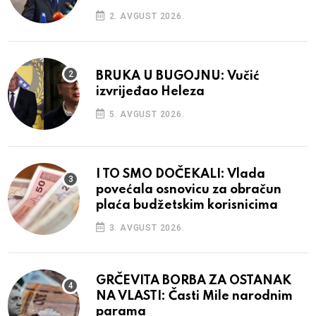
2. AVGUST 2026.
BRUKA U BUGOJNU: Vučić
izvrijeđao Heleza
5. AVGUST 2026.
I TO SMO DOČEKALI: Vlada
povećala osnovicu za obračun
plaća budžetskim korisnicima
3. AVGUST 2026.
GRČEVITA BORBA ZA OSTANAK
NA VLASTI: Časti Mile narodnim
parama