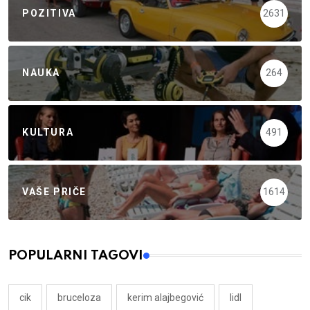
POZITIVA
2631
NAUKA
264
KULTURA
491
VAŠE PRIČE
1614
POPULARNI TAGOVI
cik
bruceloza
kerim alajbegović
lidl