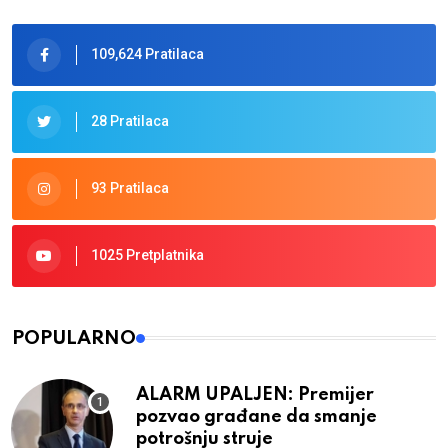
109,624 Pratilaca
28 Pratilaca
93 Pratilaca
1025 Pretplatnika
POPULARNO
ALARM UPALJEN: Premijer
pozvao građane da smanje
potrošnju struje