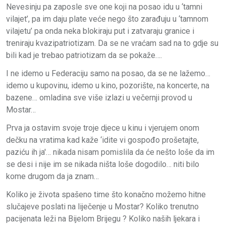
Nevesinju pa zaposle sve one koji na posao idu u ‘tamni
vilajet’, pa im daju plate veće nego što zarađuju u ‘tamnom
vilajetu’ pa onda neka blokiraju put i zatvaraju granice i
treniraju kvazipatriotizam. Da se ne vraćam sad na to gdje su
bili kad je trebao patriotizam da se pokaže….
I ne idemo u Federaciju samo na posao, da se ne lažemo…
idemo u kupovinu, idemo u kino, pozorište, na koncerte, na
bazene… omladina sve više izlazi u večernji provod u
Mostar…
Prva ja ostavim svoje troje djece u kinu i vjerujem onom
dečku na vratima kad kaže ‘idite vi gospođo prošetajte,
paziću ih ja'… nikada nisam pomislila da će nešto loše da im
se desi i nije im se nikada ništa loše dogodilo… niti bilo
kome drugom da ja znam…
Koliko je života spašeno time što konačno možemo hitne
slučajeve poslati na liječenje u Mostar? Koliko trenutno
pacijenata leži na Bijelom Brijegu ? Koliko naših ljekara i