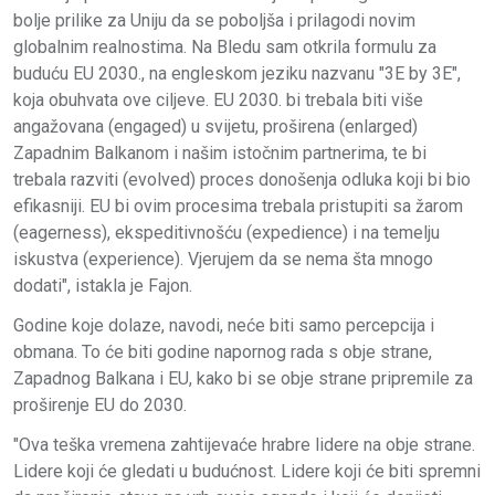
bolje prilike za Uniju da se poboljša i prilagodi novim
globalnim realnostima. Na Bledu sam otkrila formulu za
buduću EU 2030., na engleskom jeziku nazvanu "3E by 3E",
koja obuhvata ove ciljeve. EU 2030. bi trebala biti više
angažovana (engaged) u svijetu, proširena (enlarged)
Zapadnim Balkanom i našim istočnim partnerima, te bi
trebala razviti (evolved) proces donošenja odluka koji bi bio
efikasniji. EU bi ovim procesima trebala pristupiti sa žarom
(eagerness), ekspeditivnošću (expedience) i na temelju
iskustva (experience). Vjerujem da se nema šta mnogo
dodati", istakla je Fajon.
Godine koje dolaze, navodi, neće biti samo percepcija i
obmana. To će biti godine napornog rada s obje strane,
Zapadnog Balkana i EU, kako bi se obje strane pripremile za
proširenje EU do 2030.
"Ova teška vremena zahtijevaće hrabre lidere na obje strane.
Lidere koji će gledati u budućnost. Lidere koji će biti spremni