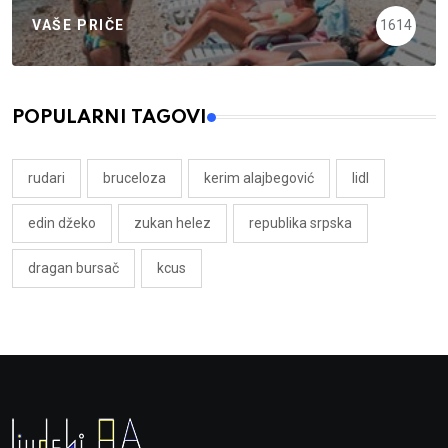
VAŠE PRIČE
1614
POPULARNI TAGOVI
rudari
bruceloza
kerim alajbegović
lidl
edin džeko
zukan helez
republika srpska
dragan bursač
kcus