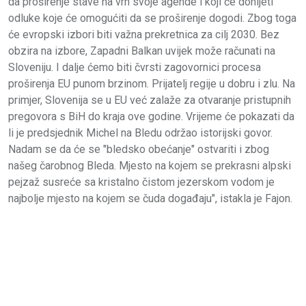
da proširenje stave na vrh svoje agende i koji će donijeti
odluke koje će omogućiti da se proširenje dogodi. Zbog toga
će evropski izbori biti važna prekretnica za cilj 2030. Bez
obzira na izbore, Zapadni Balkan uvijek može računati na
Sloveniju. I dalje ćemo biti čvrsti zagovornici procesa
proširenja EU punom brzinom. Prijatelj regije u dobru i zlu. Na
primjer, Slovenija se u EU već zalaže za otvaranje pristupnih
pregovora s BiH do kraja ove godine. Vrijeme će pokazati da
li je predsjednik Michel na Bledu održao istorijski govor.
Nadam se da će se "bledsko obećanje" ostvariti i zbog
našeg čarobnog Bleda. Mjesto na kojem se prekrasni alpski
pejzaž susreće sa kristalno čistom jezerskom vodom je
najbolje mjesto na kojem se čuda događaju", istakla je Fajon.