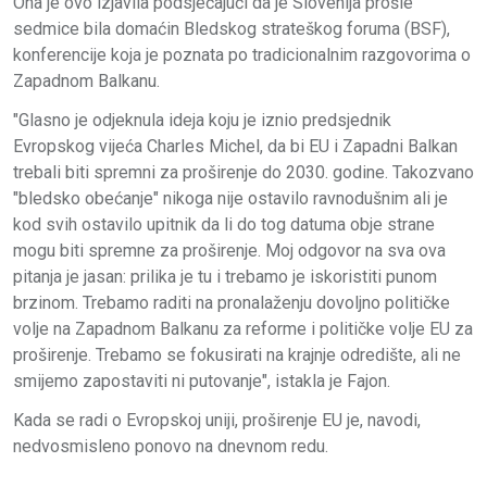
Ona je ovo izjavila podsjećajući da je Slovenija prošle
sedmice bila domaćin Bledskog strateškog foruma (BSF),
konferencije koja je poznata po tradicionalnim razgovorima o
Zapadnom Balkanu.
"Glasno je odjeknula ideja koju je iznio predsjednik
Evropskog vijeća Charles Michel, da bi EU i Zapadni Balkan
trebali biti spremni za proširenje do 2030. godine. Takozvano
"bledsko obećanje" nikoga nije ostavilo ravnodušnim ali je
kod svih ostavilo upitnik da li do tog datuma obje strane
mogu biti spremne za proširenje. Moj odgovor na sva ova
pitanja je jasan: prilika je tu i trebamo je iskoristiti punom
brzinom. Trebamo raditi na pronalaženju dovoljno političke
volje na Zapadnom Balkanu za reforme i političke volje EU za
proširenje. Trebamo se fokusirati na krajnje odredište, ali ne
smijemo zapostaviti ni putovanje", istakla je Fajon.
Kada se radi o Evropskoj uniji, proširenje EU je, navodi,
nedvosmisleno ponovo na dnevnom redu.