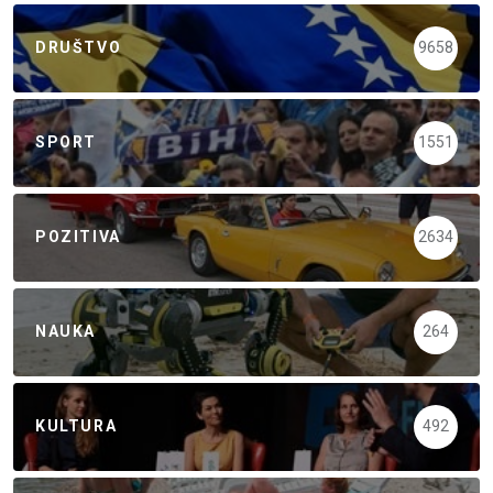
DRUŠTVO
9658
SPORT
1551
POZITIVA
2634
NAUKA
264
KULTURA
492