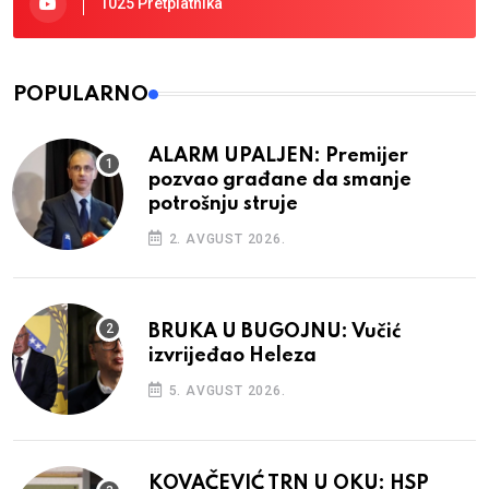
1025 Pretplatnika
POPULARNO
ALARM UPALJEN: Premijer
pozvao građane da smanje
potrošnju struje
2. AVGUST 2026.
BRUKA U BUGOJNU: Vučić
izvrijeđao Heleza
5. AVGUST 2026.
KOVAČEVIĆ TRN U OKU: HSP