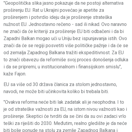
"Geopolitička slika jasno pokazuje da ne postoji alternativa
proširenju EU. Rat u Ukrajini povećao je apetite za
proširenjem i potvrdio ideju da je proširenje strateška
nužnost EU. Jednostavno rečeno - sad ili nikad. Ovo naravno
ne znači da će kriteriji za proširenje EU biti odbačeni i da bi
Zapadni Balkan mogao ući u Uniju bez ispunjavanja istih. Ovo
znači da će se regiji posvetiti više političke pažnje i da će se
od zemalja Zapadnog Balkana tražiti ekspeditivnost. Za EU
to znači obavezu da reformiše svoj proces donošenja odluka
i da se pripremi, u institucionalnom i finansijskom smislu",
kaže Fajon.
EU sa više od 30 država članica za stolom jednostavno,
navodi, ne može biti učinkovita koliko bi trebala biti.
"Ovakva reforma neće biti lak zadatak ali je neophodna. I to
je od strateške važnosti za EU, na istom nivou važnosti kao i
proširenje. Skeptici će tvrditi da se čini da su ovi zadaci vrlo
teški za riješiti do 2030. Međutim, realno gledište je da neće
biti bolje ponude na stolu za zemlje Zapadnog Balkana i