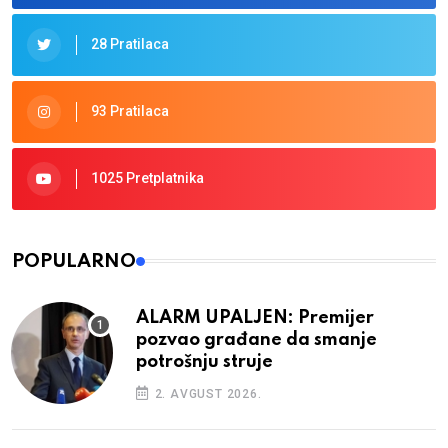
28 Pratilaca
93 Pratilaca
1025 Pretplatnika
POPULARNO
ALARM UPALJEN: Premijer
pozvao građane da smanje
potrošnju struje
2. AVGUST 2026.