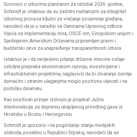
Govoreći o izborima planiranim za oktobar 2026. godine,
Schmidt je istaknuo da su zaštitni mehanizmi za integritet
izbornog procesa ključni za vraćanje povjerenja građana,
navodeći da je u saradnji sa članicama Upravnog odbora
Vijeća za implementaciju mira, OSCE-om, Evropskom unijom i
Sjedinjenim Američkim Državama pripremljen pravni i
budžetski okvir za unapređenje transparentnosti izbora.
Istaknuo je i da neriješeno pitanje državne imovine ostaje
ozbiljna prepreka ekonomskom razvoju, investicijama i
infrastrukturnim projektima, naglasivši da bi otvaranje zemlje
domaćim i stranim ulaganjima moglo pozitivno utjecati i na
političku dinamiku.
Kao pozitivan primjer izdvojio je projekat Južne
interkonekcije za dopremu ukapljenog prirodnog gasa iz
Hrvatske u Bosnu i Hercegovinu.
Schmidt je upozorio i na pogoršanje stanja medijskih
sloboda, posebno u Republici Srpskoj, navodeći da se