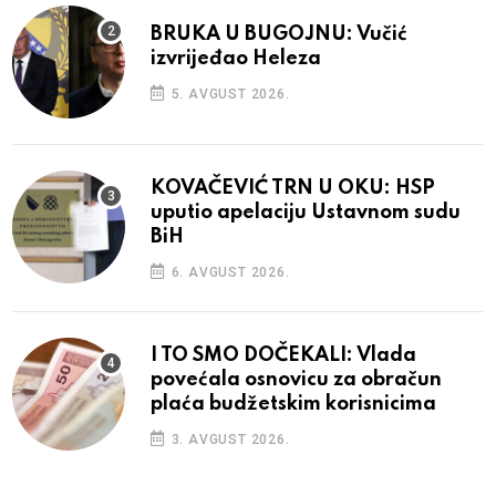
BRUKA U BUGOJNU: Vučić
izvrijeđao Heleza
5. AVGUST 2026.
KOVAČEVIĆ TRN U OKU: HSP
uputio apelaciju Ustavnom sudu
BiH
6. AVGUST 2026.
I TO SMO DOČEKALI: Vlada
povećala osnovicu za obračun
plaća budžetskim korisnicima
3. AVGUST 2026.