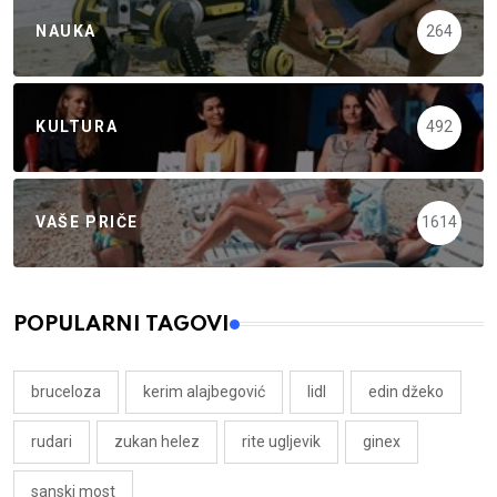
NAUKA
264
KULTURA
492
VAŠE PRIČE
1614
POPULARNI TAGOVI
bruceloza
kerim alajbegović
lidl
edin džeko
rudari
zukan helez
rite ugljevik
ginex
sanski most