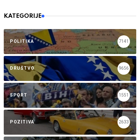
KATEGORIJE
POLITIKA
7141
DRUŠTVO
9656
SPORT
1551
POZITIVA
2633