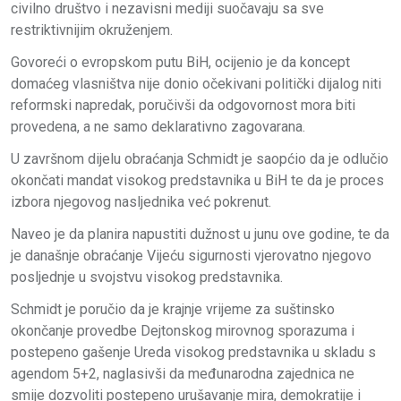
civilno društvo i nezavisni mediji suočavaju sa sve
restriktivnijim okruženjem.
Govoreći o evropskom putu BiH, ocijenio je da koncept
domaćeg vlasništva nije donio očekivani politički dijalog niti
reformski napredak, poručivši da odgovornost mora biti
provedena, a ne samo deklarativno zagovarana.
U završnom dijelu obraćanja Schmidt je saopćio da je odlučio
okončati mandat visokog predstavnika u BiH te da je proces
izbora njegovog nasljednika već pokrenut.
Naveo je da planira napustiti dužnost u junu ove godine, te da
je današnje obraćanje Vijeću sigurnosti vjerovatno njegovo
posljednje u svojstvu visokog predstavnika.
Schmidt je poručio da je krajnje vrijeme za suštinsko
okončanje provedbe Dejtonskog mirovnog sporazuma i
postepeno gašenje Ureda visokog predstavnika u skladu s
agendom 5+2, naglasivši da međunarodna zajednica ne
smije dozvoliti postepeno urušavanje mira, demokratije i