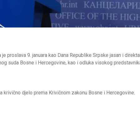
 je proslava 9. januara kao Dana Republike Srpske jasan i direkt
nog suda Bosne i Hercegovine, kao i odluka visokog predstavnik
ja krivično djelo prema Krivičnom zakonu Bosne i Hercegovine.