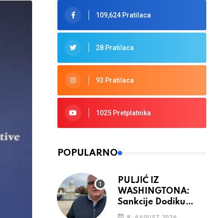
109,624 Pratilaca
28 Pratilaca
93 Pratilaca
1025 Pretplatnika
POPULARNO
PULJIĆ IZ
WASHINGTONA:
Sankcije Dodiku
mnogo će ovisiti od
8. AVGUST 2026.