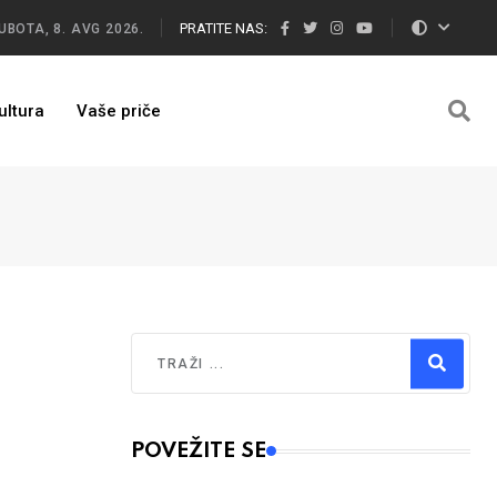
PRATITE NAS:
UBOTA, 8. AVG 2026.
ultura
Vaše priče
Traži
Type 2 or more characters for results.
POVEŽITE SE