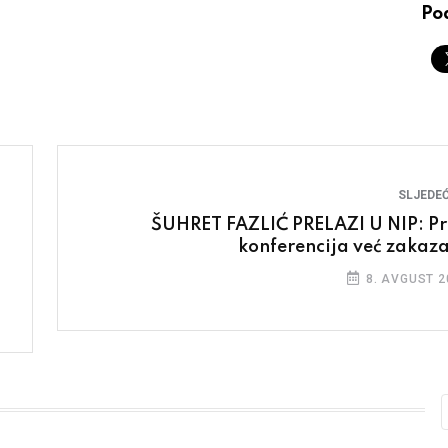
Pod
SLJEDEĆ
ŠUHRET FAZLIĆ PRELAZI U NIP: Pr
konferencija već zakaz
8. AVGUST 2