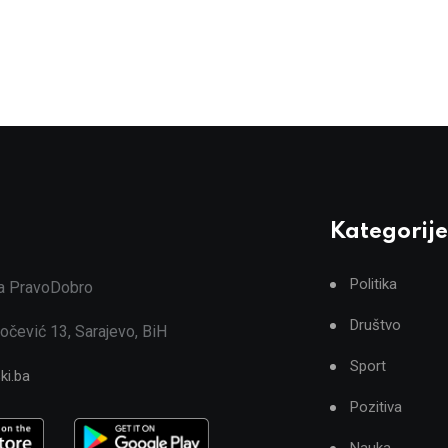
Kategorije
Politika
ja PravoDobro
Društvo
očević 13, Sarajevo, BiH
Sport
ki.ba
Pozitiva