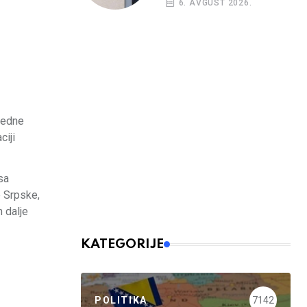
6. AVGUST 2026.
redne
ciji
sa
e Srpske,
h dalje
KATEGORIJE
POLITIKA
7142