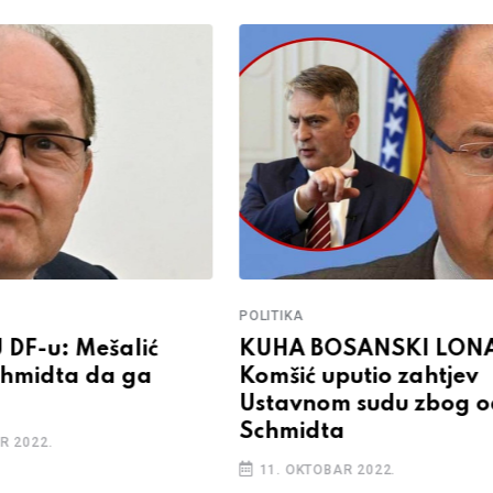
POLITIKA
DF-u: Mešalić
KUHA BOSANSKI LON
chmidta da ga
Komšić uputio zahtjev
Ustavnom sudu zbog o
Schmidta
R 2022.
11. OKTOBAR 2022.