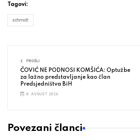
Tagovi:
schmidt
PROŠLI
ČOVIĆ NE PODNOSI KOMŠIĆA: Optužbe
za lažno predstavljanje kao član
Predsjedništva BiH
8. AVGUST 2026.
Povezani članci