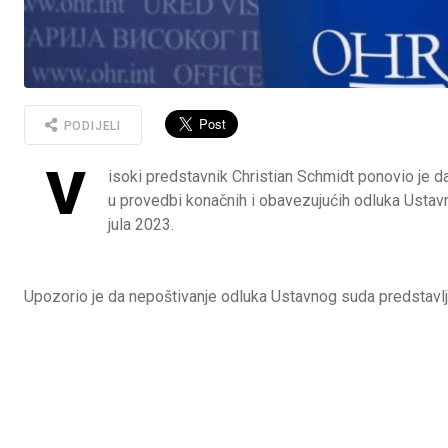
PODIJELI
V
isoki predstavnik Christian Schmidt ponovio je da
u provedbi konačnih i obavezujućih odluka Ustav
jula 2023.
Upozorio je da nepoštivanje odluka Ustavnog suda predstavl