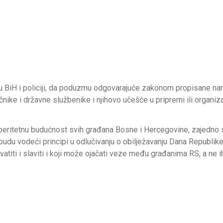
vu BiH i policiji, da poduzmu odgovarajuće zakonom propisane na
ike i državne službenike i njihovo učešće u pripremi ili organiza
osperitetnu budućnost svih građana Bosne i Hercegovine, zajedno 
udu vodeći principi u odlučivanju o obilježavanju Dana Republik
vatiti i slaviti i koji može ojačati veze među građanima RS, a ne i