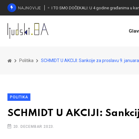
NAJNOVIJE
Glav
KONAKOVIĆ PALI ALARM: Otvoreno pismo UN-u
Politika
SCHMIDT U AKCIJI: Sankcije za proslavu 9. januara
POLITIKA
SCHMIDT U AKCIJI: Sankcij
20. DECEMBAR 2023.