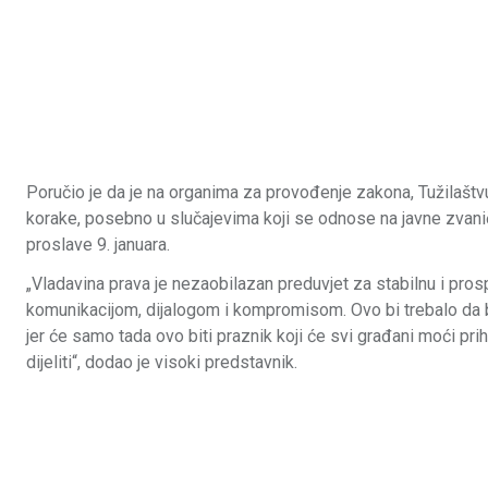
Poručio je da je na organima za provođenje zakona, Tužilašt
korake, posebno u slučajevima koji se odnose na javne zvaničn
proslave 9. januara.
„Vladavina prava je nezaobilazan preduvjet za stabilnu i pr
komunikacijom, dijalogom i kompromisom. Ovo bi trebalo da b
jer će samo tada ovo biti praznik koji će svi građani moći prih
dijeliti“, dodao je visoki predstavnik.