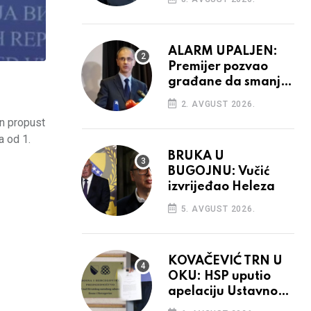
aktivnosti bh.
diplomacije
ALARM UPALJEN:
Premijer pozvao
građane da smanje
potrošnju struje
2. AVGUST 2026.
an propust
a od 1.
BRUKA U
BUGOJNU: Vučić
izvrijeđao Heleza
5. AVGUST 2026.
KOVAČEVIĆ TRN U
OKU: HSP uputio
apelaciju Ustavnom
sudu BiH