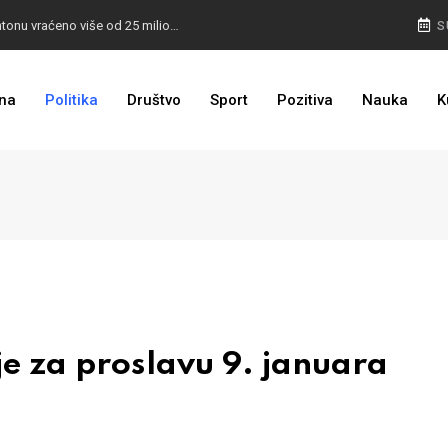
I TO SMO DOČEKALI: U 4 godine građanima u kantonu vraćeno više od 25 miliona KM
S
I TO JE BIH: Prvašićima 50 ruksaka sa školskim priborom
na
Politika
Društvo
Sport
Pozitiva
Nauka
K
e za proslavu 9. januara