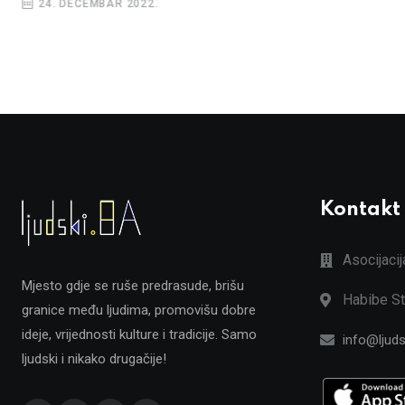
24. DECEMBAR 2022.
Kontakt
Asocijaci
Mjesto gdje se ruše predrasude, brišu
Habibe St
granice među ljudima, promovišu dobre
ideje, vrijednosti kulture i tradicije. Samo
info@ljuds
ljudski i nikako drugačije!