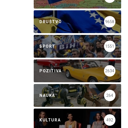
DRUŠTVO
9658
SPORT
1551
POZITIVA
2634
NAUKA
264
KULTURA
492