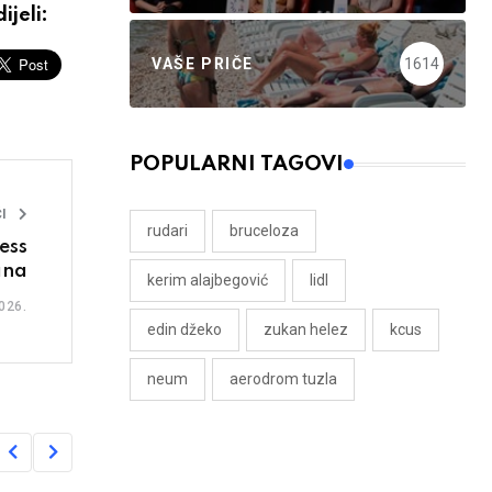
ijeli:
VAŠE PRIČE
1614
POPULARNI TAGOVI
I
rudari
bruceloza
ess
ana
kerim alajbegović
lidl
026.
edin džeko
zukan helez
kcus
neum
aerodrom tuzla