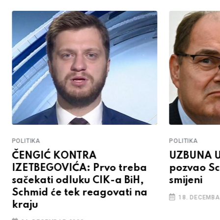
POLITIKA
POLITIKA
ČENGIĆ KONTRA
UZBUNA U 
IZETBEGOVIĆA: Prvo treba
pozvao S
sačekati odluku CIK-a BiH,
smijeni
Schmid će tek reagovati na
18. DECEMBA
kraju