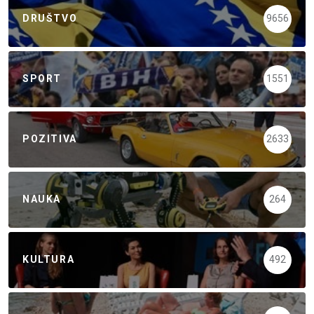
DRUŠTVO
9656
SPORT
1551
POZITIVA
2633
NAUKA
264
KULTURA
492