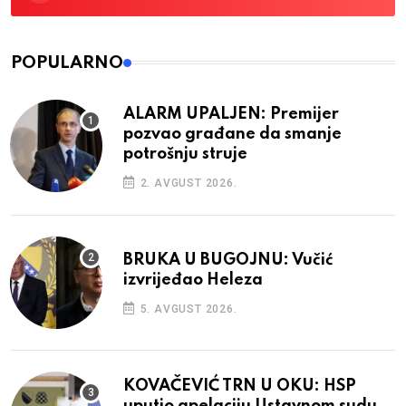
POPULARNO
ALARM UPALJEN: Premijer
pozvao građane da smanje
potrošnju struje
2. AVGUST 2026.
BRUKA U BUGOJNU: Vučić
izvrijeđao Heleza
5. AVGUST 2026.
KOVAČEVIĆ TRN U OKU: HSP
uputio apelaciju Ustavnom sudu