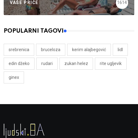
VAŠE PRIČE
1614
POPULARNI TAGOVI
srebrenica
bruceloza
kerim alajbegović
lidl
edin džeko
rudari
zukan helez
rite ugljevik
ginex