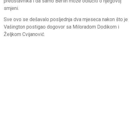
predstavnika i da samo Berlin može odlučiti o njegovoj
smjeni.
Sve ovo se dešavalo posljednja dva mjeseca nakon što je
Vašington postigao dogovor sa Miloradom Dodikom i
Željkom Cvijanović.