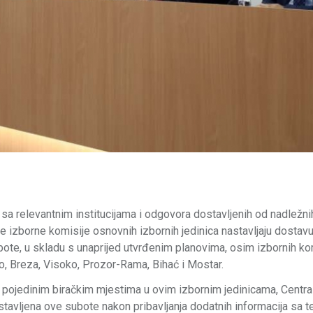
 sa relevantnim institucijama i odgovora dostavljenih od nadležni
ve izborne komisije osnovnih izbornih jedinica nastavljaju dostav
bote, u skladu s unaprijed utvrđenim planovima, osim izbornih ko
ševo, Breza, Visoko, Prozor-Rama, Bihać i Mostar.
i pojedinim biračkim mjestima u ovim izbornim jedinicama, Centra
astavljena ove subote nakon pribavljanja dodatnih informacija sa t