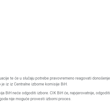
 situacije te će u slučaju potrebe pravovremeno reagovati donošenj
 je iz iz Centralne izborne komisije BiH.
sija BiH
neće odgoditi izbore.
CIK BiH će, najvjerovatnije, odgodit
goda nije moguće provesti izborni proces.