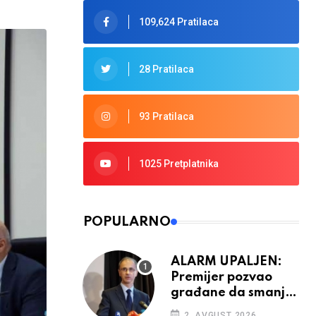
109,624 Pratilaca
28 Pratilaca
93 Pratilaca
1025 Pretplatnika
POPULARNO
ALARM UPALJEN:
Premijer pozvao
građane da smanje
potrošnju struje
2. AVGUST 2026.