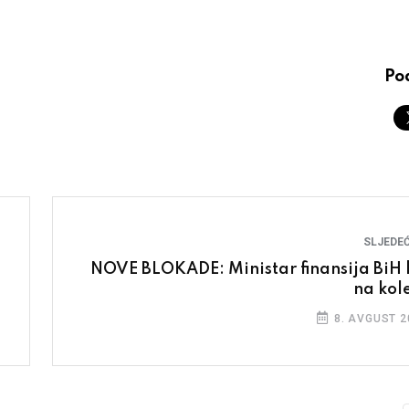
Pod
SLJEDEĆ
NOVE BLOKADE: Ministar finansija BiH l
na kol
8. AVGUST 2