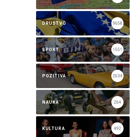
DRUŠTVO
9658
SPORT
1551
POZITIVA
2634
NAUKA
264
KULTURA
492