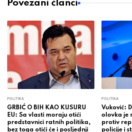
Povezani članci
POLITIKA
POLITIKA
GRBIĆ O BIH KAO KUSURU
Vuković: D
EU: Sa vlasti moraju otići
olovka je 
predstavnici ratnih politika,
protiv rep
bez toga otići će i posljednji
policije i