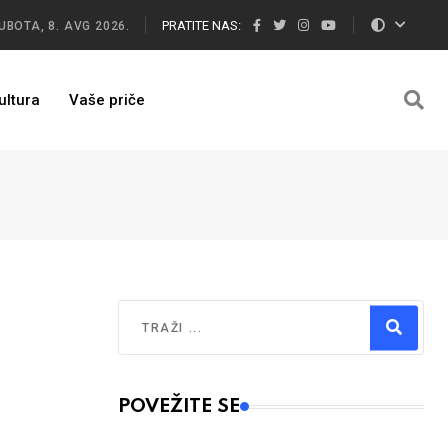
PRATITE NAS:
UBOTA, 8. AVG 2026.
ultura
Vaše priče
Traži
Type 2 or more characters for results.
POVEŽITE SE