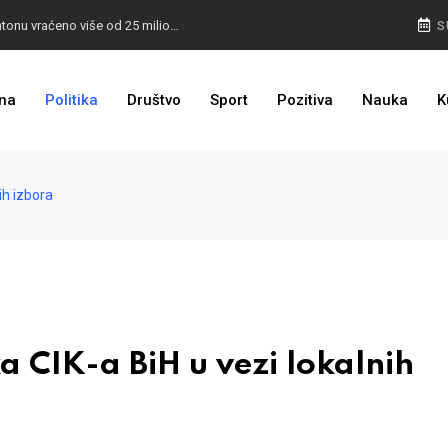
I TO SMO DOČEKALI: U 4 godine građanima u kantonu vraćeno više od 25 miliona KM
S
I TO JE BIH: Prvašićima 50 ruksaka sa školskim priborom
na
Politika
Društvo
Sport
Pozitiva
Nauka
K
ih izbora
CIK-a BiH u vezi lokalnih