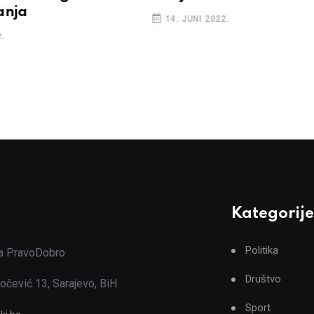
anja
14. JUNI 2022.
.
Kategorije
Politika
ja PravoDobro
Društvo
očević 13, Sarajevo, BiH
Sport