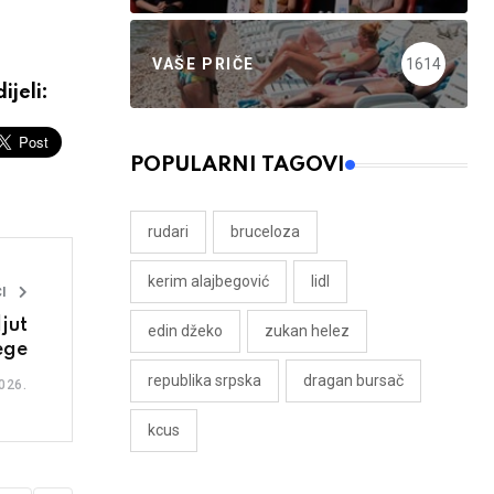
VAŠE PRIČE
1614
ijeli:
POPULARNI TAGOVI
rudari
bruceloza
kerim alajbegović
lidl
I
jut
edin džeko
zukan helez
ege
republika srpska
dragan bursač
026.
kcus