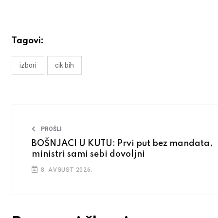
Tagovi:
izbori
cik bih
PROŠLI
BOŠNJACI U KUTU: Prvi put bez mandata,
ministri sami sebi dovoljni
8. AVGUST 2026.