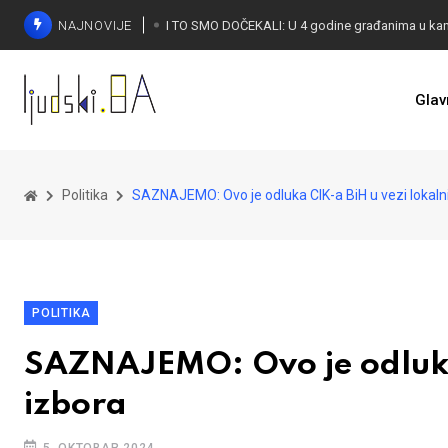
NAJNOVIJE
Glav
KONAKOVIĆ PALI ALARM: Otvoreno pismo UN-u
Politika
SAZNAJEMO: Ovo je odluka CIK-a BiH u vezi lokaln
POLITIKA
SAZNAJEMO: Ovo je odluka 
izbora