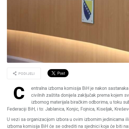
PODIJELI
C
entralna izborna komisija BiH je nakon sastanaka
civilnih zaštita donijela zaključak prema kojem s
izbornog materijala biračkim odborima, u toku su
Federaciji BiH, i to: Jablanica, Konjic, Fojnica, Kiseljak, Kre
U vezi sa organizacijom izbora u ovim izbornim jedinicama il
izborna komisija BiH će se odrediti na sjednici koja će biti n