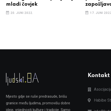
mladi čovjek
zapošljav
20. JUNI 2022.
17. JUNI 2022
Kontakt
Asocijaci
Mjesto gdje se ruše predrasude, brišu
Habibe St
granice među ljudima, promovišu dobre
ideje, vrijednosti kulture i tradicije. Samo