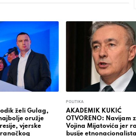
POLITIKA
odik želi Gulag,
AKADEMIK KUKIĆ
najbolje oružje
OTVORENO: Navijam 
resije, vjerske
Vojina Mijatovića jer r
 stranačkog
busije etnonacionalist