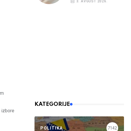
3. AVGUST 2026.
budžetskim
korisnicima
em
KATEGORIJE
i izbore
POLITIKA
7142