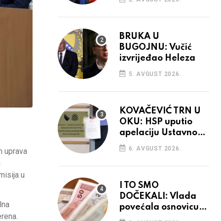
BRUKA U
BUGOJNU: Vučić
izvrijeđao Heleza
5. AVGUST 2026.
KOVAČEVIĆ TRN U
OKU: HSP uputio
apelaciju Ustavnom
sudu BiH
6. AVGUST 2026.
h uprava
u
misija u
I TO SMO
DOČEKALI: Vlada
lna
povećala osnovicu
erena.
za obračun plaća