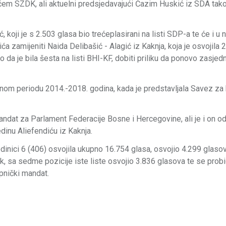
m SZDK, ali aktuelni predsjedavajući Ćazim Huskić iz SDA tako
oji je s 2.503 glasa bio trećeplasirani na listi SDP-a te će i u 
a zamijeniti Naida Delibašić - Alagić iz Kaknja, koja je osvojila 
o da je bila šesta na listi BHI-KF, dobiti priliku da ponovo zasjed
tnom periodu 2014.-2018. godina, kada je predstavljala Savez za 
dat za Parlament Federacije Bosne i Hercegovine, ali je i on od
dinu Aliefendiću iz Kaknja.
jedinici 6 (406) osvojila ukupno 16.754 glasa, osvojio 4.299 glasov
ak, sa sedme pozicije iste liste osvojio 3.836 glasova te se prob
pnički mandat.