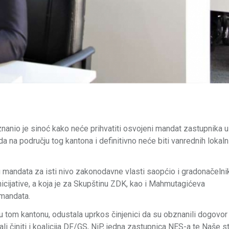
anio je sinoć kako neće prihvatiti osvojeni mandat zastupnika u
 na području tog kantona i definitivno neće biti vanrednih lokaln
g mandata za isti nivo zakonodavne vlasti saopćio i gradonačelni
cijative, a koja je za Skupštinu ZDK, kao i Mahmutagićeva
 mandata.
i u tom kantonu, odustala uprkos činjenici da su obznanili dogovo
li činiti i koalicija DF/GS, NiP, jedna zastupnica NES-a te Naše s