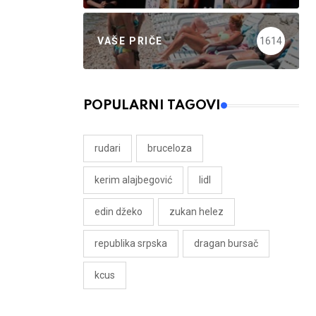
VAŠE PRIČE
1614
POPULARNI TAGOVI
rudari
bruceloza
kerim alajbegović
lidl
edin džeko
zukan helez
republika srpska
dragan bursač
kcus