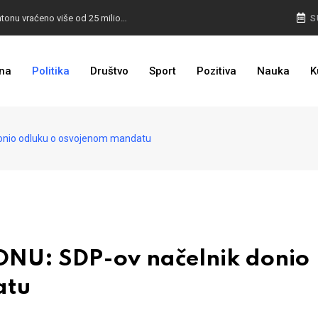
I TO SMO DOČEKALI: U 4 godine građanima u kantonu vraćeno više od 25 miliona KM
S
I TO JE BIH: Prvašićima 50 ruksaka sa školskim priborom
na
Politika
Društvo
Sport
Pozitiva
Nauka
K
nio odluku o osvojenom mandatu
U: SDP-ov načelnik donio
atu