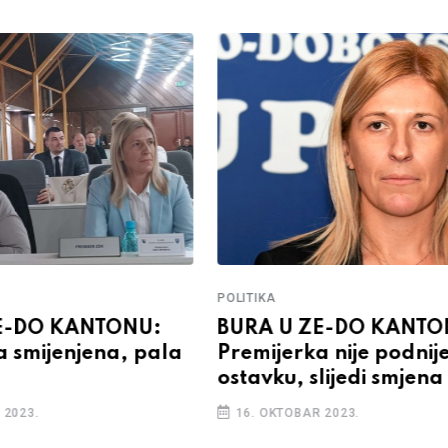
POLITIKA
E-DO KANTONU:
BURA U ZE-DO KANTO
a smijenjena, pala
Premijerka nije podnij
ostavku, slijedi smjena
 2023.
16. OKTOBAR 2023.