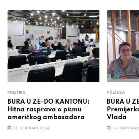
POLITIKA
POLITIKA
BURA U ZE-DO KANTONU:
BURA U Z
Hitna rasprava o pismu
Premijerk
američkog ambasadora
Vlada
21. FEBRUAR 2024.
17. OKTOBAR