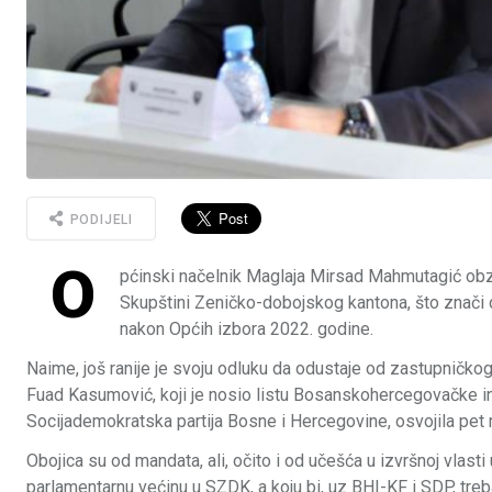
PODIJELI
O
pćinski načelnik Maglaja Mirsad Mahmutagić obzn
Skupštini Zeničko-dobojskog kantona, što znači da
nakon Općih izbora 2022. godine.
Naime, još ranije je svoju odluku da odustaje od zastupničko
Fuad Kasumović, koji je nosio listu Bosanskohercegovačke ini
Socijademokratska partija Bosne i Hercegovine, osvojila pet
Obojica su od mandata, ali, očito i od učešća u izvršnoj vlast
parlamentarnu većinu u SZDK, a koju bi, uz BHI-KF i SDP, treba