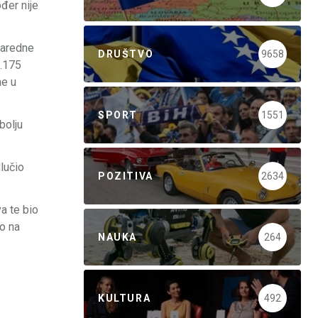
đer nije
naredne
DRUŠTVO
9658
2.175
ne u
SPORT
1551
bolju
lučio
POZITIVA
2634
a te bio
io na
NAUKA
264
KULTURA
492