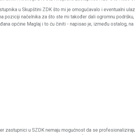
astupnika u Skupštini ZDK što mi je omogućavalo i eventualni ul
 poziciji načelnika za što ste mi također dali ogromnu podršku,
ana općine Maglaj i to ću činiti - napisao je, između ostalog, n
 jer zastupnici u SZDK nemaju mogućnost da se profesionaliziraju