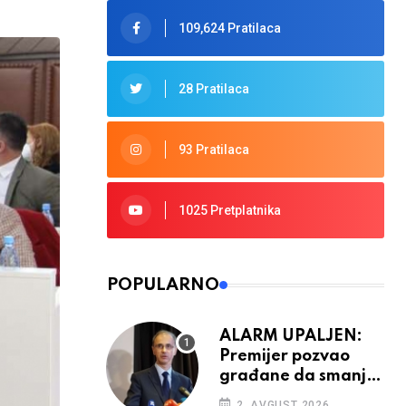
109,624 Pratilaca
28 Pratilaca
93 Pratilaca
1025 Pretplatnika
POPULARNO
ALARM UPALJEN:
Premijer pozvao
građane da smanje
potrošnju struje
2. AVGUST 2026.