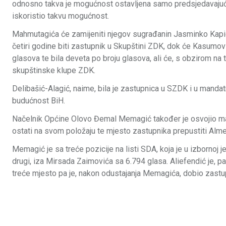
odnosno takva je mogućnost ostavljena samo predsjedavajuće
iskoristio takvu mogućnost.
Mahmutagića će zamijeniti njegov sugrađanin Jasminko Kapić, k
četiri godine biti zastupnik u Skupštini ZDK, dok će Kasumović
glasova te bila deveta po broju glasova, ali će, s obzirom na t
skupštinske klupe ZDK.
Delibašić-Alagić, naime, bila je zastupnica u SZDK i u manda
budućnost BiH.
Načelnik Općine Olovo Đemal Memagić također je osvojio man
ostati na svom položaju te mjesto zastupnika prepustiti Alme
Memagić je sa treće pozicije na listi SDA, koja je u izbornoj 
drugi, iza Mirsada Zaimovića sa 6.794 glasa. Aliefendić je, p
treće mjesto pa je, nakon odustajanja Memagića, dobio zastu