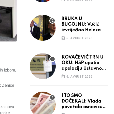
BRUKA U
BUGOJNU: Vučić
izvrijeđao Heleza
5. AVGUST 2026.
KOVAČEVIĆ TRN U
OKU: HSP uputio
apelaciju Ustavnom
ih izbora,
sudu BiH
6. AVGUST 2026.
k Zenice
I TO SMO
DOČEKALI: Vlada
r za novu
povećala osnovicu
za obračun plaća
tranke.