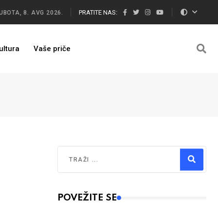
PRATITE NAS:
UBOTA, 8. AVG 2026.
ultura
Vaše priče
Traži
Type 2 or more characters for results.
POVEŽITE SE