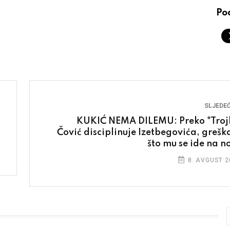
Pod
SLJEDEĆ
KUKIĆ NEMA DILEMU: Preko "Troj
Čović disciplinuje Izetbegovića, greška
što mu se ide na n
8. AVGUST 2