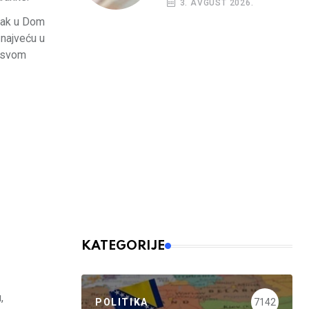
3. AVGUST 2026.
budžetskim
azak u Dom
korisnicima
 najveću u
a svom
KATEGORIJE
,
POLITIKA
7142