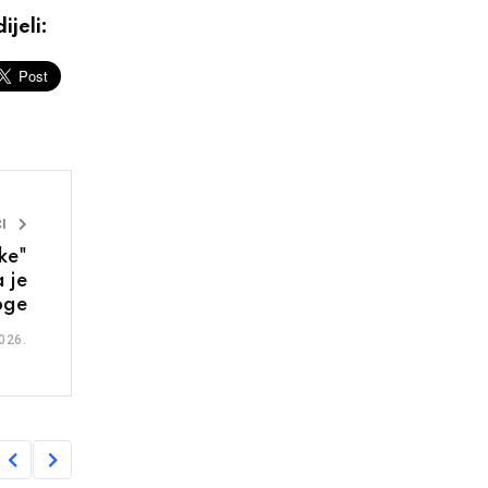
ijeli:
I
ke"
 je
oge
026.