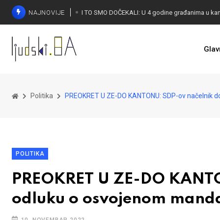
NAJNOVIJE
Glav
KONAKOVIĆ PALI ALARM: Otvoreno pismo UN-u
Politika
PREOKRET U ZE-DO KANTONU: SDP-ov načelnik do
POLITIKA
PREOKRET U ZE-DO KANTON
odluku o osvojenom mand