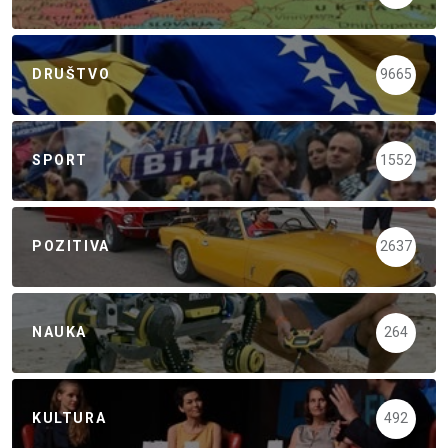
DRUŠTVO
9665
SPORT
1552
POZITIVA
2637
NAUKA
264
KULTURA
492