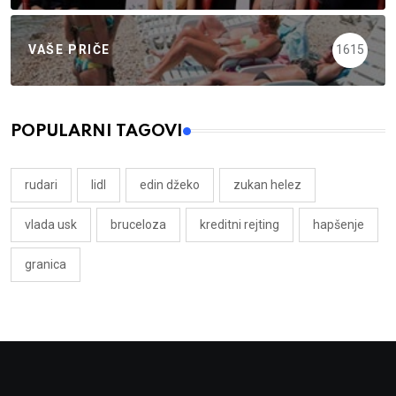
VAŠE PRIČE
1615
POPULARNI TAGOVI
rudari
lidl
edin džeko
zukan helez
vlada usk
bruceloza
kreditni rejting
hapšenje
granica