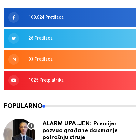
109,624 Pratilaca
28 Pratilaca
93 Pratilaca
1025 Pretplatnika
POPULARNO
ALARM UPALJEN: Premijer
pozvao građane da smanje
potrošnju struje