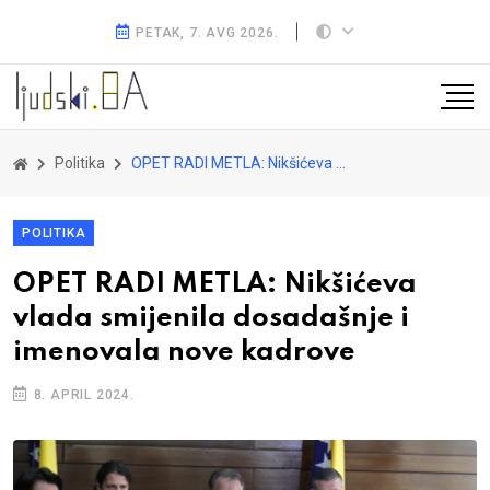
PETAK, 7. AVG 2026.
Politika
OPET RADI METLA: Nikšićeva vlada smijenila dosadašnje i imenovala nove kadrove
POLITIKA
OPET RADI METLA: Nikšićeva
vlada smijenila dosadašnje i
imenovala nove kadrove
8. APRIL 2024.