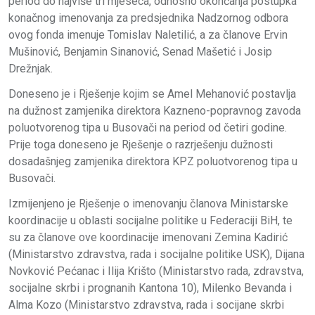
period do najviše tri mjeseca, odnosno okončanja postupka
konačnog imenovanja za predsjednika Nadzornog odbora
ovog fonda imenuje Tomislav Naletilić, a za članove Ervin
Mušinović, Benjamin Sinanović, Senad Mašetić i Josip
Drežnjak.
Doneseno je i Rješenje kojim se Amel Mehanović postavlja
na dužnost zamjenika direktora Kazneno-popravnog zavoda
poluotvorenog tipa u Busovači na period od četiri godine.
Prije toga doneseno je Rješenje o razrješenju dužnosti
dosadašnjeg zamjenika direktora KPZ poluotvorenog tipa u
Busovači.
Izmijenjeno je Rješenje o imenovanju članova Ministarske
koordinacije u oblasti socijalne politike u Federaciji BiH, te
su za članove ove koordinacije imenovani Zemina Kadirić
(Ministarstvo zdravstva, rada i socijalne politike USK), Dijana
Novković Pećanac i Ilija Krišto (Ministarstvo rada, zdravstva,
socijalne skrbi i prognanih Kantona 10), Milenko Bevanda i
Alma Kozo (Ministarstvo zdravstva, rada i socijane skrbi