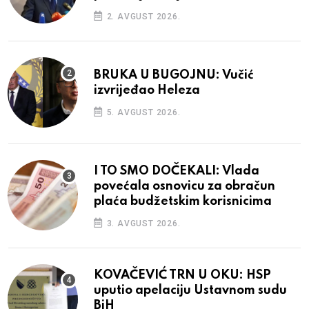
2. AVGUST 2026.
BRUKA U BUGOJNU: Vučić
izvrijeđao Heleza
5. AVGUST 2026.
I TO SMO DOČEKALI: Vlada
povećala osnovicu za obračun
plaća budžetskim korisnicima
3. AVGUST 2026.
KOVAČEVIĆ TRN U OKU: HSP
uputio apelaciju Ustavnom sudu
BiH