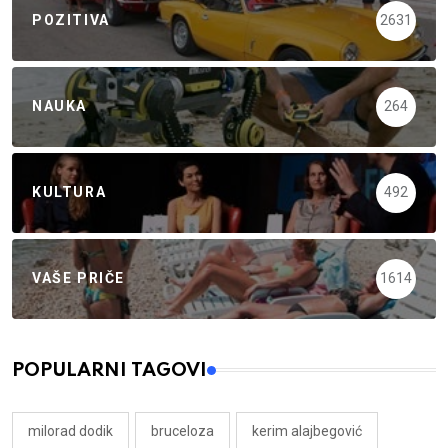
POZITIVA
2631
NAUKA
264
KULTURA
492
VAŠE PRIČE
1614
POPULARNI TAGOVI
milorad dodik
bruceloza
kerim alajbegović