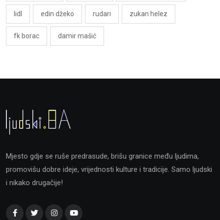
lidl
edin džeko
rudari
zukan helez
fk borac
damir mašić
Mjesto gdje se ruše predrasude, brišu granice među ljudima,
promovišu dobre ideje, vrijednosti kulture i tradicije. Samo ljudski
i nikako drugačije!