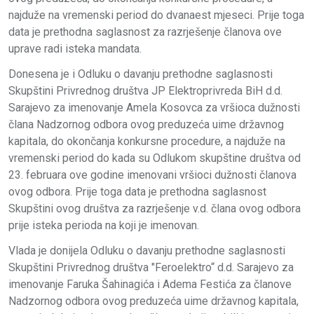
najduže na vremenski period do dvanaest mjeseci. Prije toga
data je prethodna saglasnost za razrješenje članova ove
uprave radi isteka mandata.
Donesena je i Odluku o davanju prethodne saglasnosti
Skupštini Privrednog društva JP Elektroprivreda BiH d.d.
Sarajevo za imenovanje Amela Kosovca za vršioca dužnosti
člana Nadzornog odbora ovog preduzeća uime državnog
kapitala, do okončanja konkursne procedure, a najduže na
vremenski period do kada su Odlukom skupštine društva od
23. februara ove godine imenovani vršioci dužnosti članova
ovog odbora. Prije toga data je prethodna saglasnost
Skupštini ovog društva za razrješenje v.d. člana ovog odbora
prije isteka perioda na koji je imenovan.
Vlada je donijela Odluku o davanju prethodne saglasnosti
Skupštini Privrednog društva "Feroelektro“ d.d. Sarajevo za
imenovanje Faruka Šahinagića i Adema Festića za članove
Nadzornog odbora ovog preduzeća uime državnog kapitala,