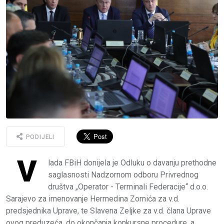
PODIJELI
V
lada FBiH donijela je Odluku o davanju prethodne
saglasnosti Nadzornom odboru Privrednog
društva „Operator - Terminali Federacije“ d.o.o.
Sarajevo za imenovanje Hermedina Zornića za v.d.
predsjednika Uprave, te Slavena Zeljke za v.d. člana Uprave
ovog preduzeća, do okončanja konkursne procedure, a