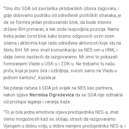
"Ono što SDA od završetka oktobarskih izbora zagovara, i
gdje dobivamo podršku od određenih političkih stranaka, je
da se formira jedan probosanski blok, da bude interes
države BiH primaran, a tek onda raspodjela pozicija. Nama
treba jedan čvrst blok kako bismo odgovorili svim onim
silama i akterima koje rade određene aktivnosti koje idu na
štetu BiH. Mi smo imali komunikaciju sa NES-om u HNK, i
dalje ćemo nastaviti da razgovaramo. Mi smo to pokazali
formiranjem Vlade u USK-u i ZDK-u. Ne trebamo tu našu
priču, koja je puno šira i ozbiljnija, svesti samo na Vladu u
jednom kantonu", kazala je.
Na pitanje računa li SDA još uvijek na NES kao partnera,
nakon izjave
Nermina Ogreševića
da se SDA nije odmakla
od pristupa laganja i varanja, kaže:
"To je bila jedna emotivna izjava predsjednika NES-a, imat
ćemo mogućnosti kad se stišaju strasti da razgovaramo.
Vjerujem u dobru volju, u dobre namjere predsjednika NES-a, i