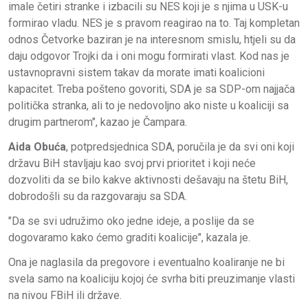
imale četiri stranke i izbacili su NES koji je s njima u USK-u
formirao vladu. NES je s pravom reagirao na to. Taj kompletan
odnos Četvorke baziran je na interesnom smislu, htjeli su da
daju odgovor Trojki da i oni mogu formirati vlast. Kod nas je
ustavnopravni sistem takav da morate imati koalicioni
kapacitet. Treba pošteno govoriti, SDA je sa SDP-om najjača
politička stranka, ali to je nedovoljno ako niste u koaliciji sa
drugim partnerom", kazao je Čampara.
Aida Obuća
, potpredsjednica SDA, poručila je da svi oni koji
državu BiH stavljaju kao svoj prvi prioritet i koji neće
dozvoliti da se bilo kakve aktivnosti dešavaju na štetu BiH,
dobrodošli su da razgovaraju sa SDA.
"Da se svi udružimo oko jedne ideje, a poslije da se
dogovaramo kako ćemo graditi koalicije", kazala je.
Ona je naglasila da pregovore i eventualno koaliranje ne bi
svela samo na koaliciju kojoj će svrha biti preuzimanje vlasti
na nivou FBiH ili države.