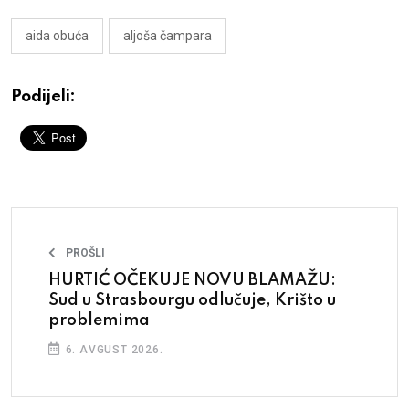
aida obuća
aljoša čampara
Podijeli:
PROŠLI
HURTIĆ OČEKUJE NOVU BLAMAŽU:
Sud u Strasbourgu odlučuje, Krišto u
problemima
6. AVGUST 2026.