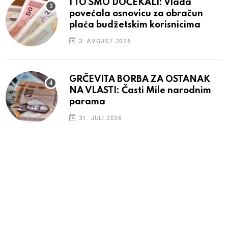
I TO SMO DOČEKALI: Vlada
povećala osnovicu za obračun
plaća budžetskim korisnicima
3. AVGUST 2026.
GRČEVITA BORBA ZA OSTANAK
NA VLASTI: Časti Mile narodnim
parama
31. JULI 2026.