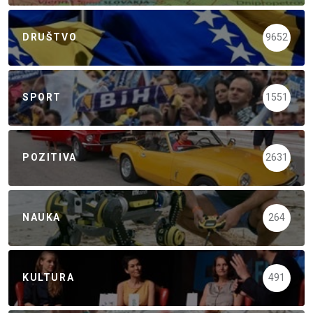
DRUŠTVO
9652
SPORT
1551
POZITIVA
2631
NAUKA
264
KULTURA
491