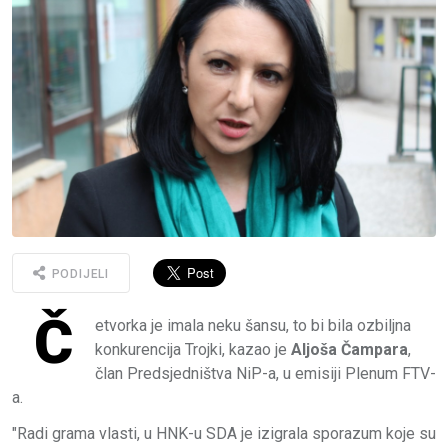
PODIJELI
Č
etvorka je imala neku šansu, to bi bila ozbiljna
konkurencija Trojki, kazao je
Aljoša Čampara
,
član Predsjedništva NiP-a, u emisiji Plenum FTV-
a.
"Radi grama vlasti, u HNK-u SDA je izigrala sporazum koje su