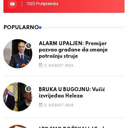
1025 Pretplatnika
POPULARNO
ALARM UPALJEN: Premijer
pozvao građane da smanje
potrošnju struje
2. AVGUST 2026.
BRUKA U BUGOJNU: Vučić
izvrijeđao Heleza
5. AVGUST 2026.