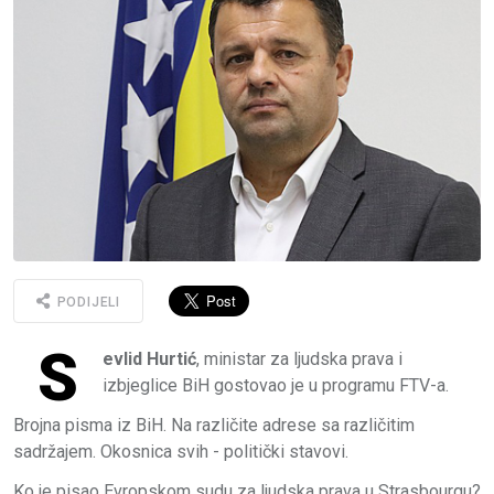
PODIJELI
S
evlid Hurtić
, ministar za ljudska prava i
izbjeglice BiH gostovao je u programu FTV-a.
Brojna pisma iz BiH. Na različite adrese sa različitim
sadržajem. Okosnica svih - politički stavovi.
Ko je pisao Evropskom sudu za ljudska prava u Strasbourgu?