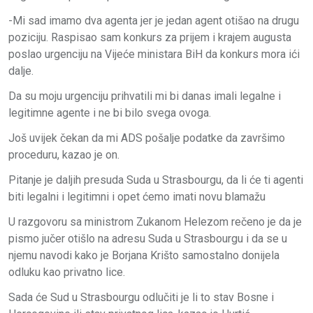
-Mi sad imamo dva agenta jer je jedan agent otišao na drugu
poziciju. Raspisao sam konkurs za prijem i krajem augusta
poslao urgenciju na Vijeće ministara BiH da konkurs mora ići
dalje.
Da su moju urgenciju prihvatili mi bi danas imali legalne i
legitimne agente i ne bi bilo svega ovoga.
Još uvijek čekan da mi ADS pošalje podatke da završimo
proceduru, kazao je on.
Pitanje je daljih presuda Suda u Strasbourgu, da li će ti agenti
biti legalni i legitimni i opet ćemo imati novu blamažu
U razgovoru sa ministrom Zukanom Helezom rečeno je da je
pismo jučer otišlo na adresu Suda u Strasbourgu i da se u
njemu navodi kako je Borjana Krišto samostalno donijela
odluku kao privatno lice.
Sada će Sud u Strasbourgu odlučiti je li to stav Bosne i