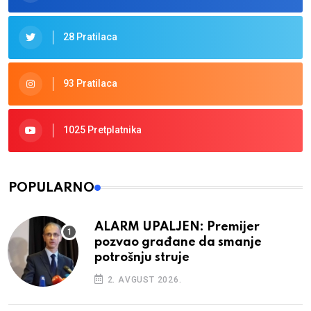
28 Pratilaca
93 Pratilaca
1025 Pretplatnika
POPULARNO
ALARM UPALJEN: Premijer
pozvao građane da smanje
potrošnju struje
2. AVGUST 2026.