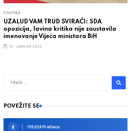
POLITIKA
UZALUD VAM TRUD SVIRAČI: SDA
opozicija, lavina kritika nije zaustavila
imenovanje Vijeća ministara BiH
25. JANUAR 2023.
Traži
Type 2 or more characters for results.
POVEŽITE SE
109,624 Pratilaca