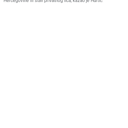
Hercegovine ili stav privatnog lica, kazao je Hurtić.