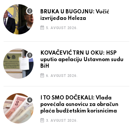
BRUKA U BUGOJNU: Vučić
izvrijeđao Heleza
5. AVGUST 2026.
KOVAČEVIĆ TRN U OKU: HSP
uputio apelaciju Ustavnom sudu
BiH
6. AVGUST 2026.
I TO SMO DOČEKALI: Vlada
povećala osnovicu za obračun
plaća budžetskim korisnicima
3. AVGUST 2026.