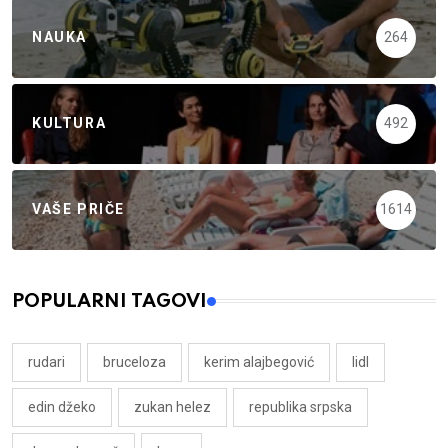
NAUKA
264
KULTURA
492
VAŠE PRIČE
1614
POPULARNI TAGOVI
rudari
bruceloza
kerim alajbegović
lidl
edin džeko
zukan helez
republika srpska