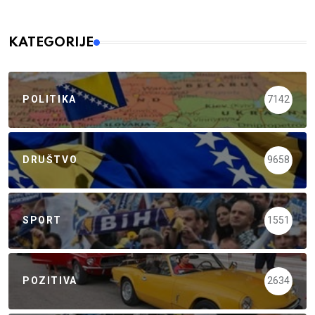
KATEGORIJE
POLITIKA
7142
DRUŠTVO
9658
SPORT
1551
POZITIVA
2634