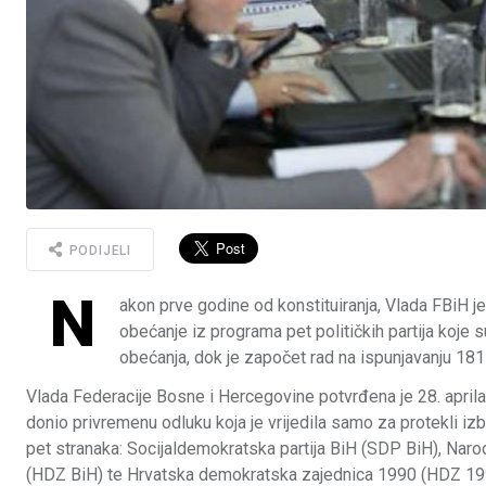
PODIJELI
N
akon prve godine od konstituiranja, Vlada FBiH j
obećanje iz programa pet političkih partija koje su
obećanja, dok je započet rad na ispunjavanju 181
Vlada Federacije Bosne i Hercegovine potvrđena je 28. aprila
donio privremenu odluku koja je vrijedila samo za protekli izb
pet stranaka: Socijaldemokratska partija BiH (SDP BiH), Naro
(HDZ BiH) te Hrvatska demokratska zajednica 1990 (HDZ 19