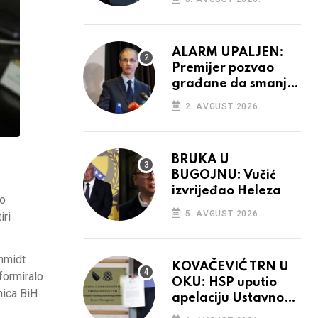
aktivnosti bh.
diplomacije
ALARM UPALJEN:
Premijer pozvao
građane da smanje
potrošnju struje
2. AVGUST 2026.
BRUKA U
BUGOJNU: Vučić
izvrijeđao Heleza
no
5. AVGUST 2026.
iri
chmidt
KOVAČEVIĆ TRN U
 formiralo
OKU: HSP uputio
nica BiH
apelaciju Ustavnom
sudu BiH