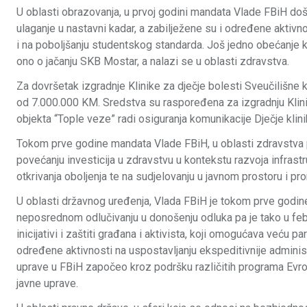
U oblasti obrazovanja, u prvoj godini mandata Vlade FBiH došl
ulaganje u nastavni kadar, a zabilježene su i određene aktivn
i na poboljšanju studentskog standarda. Još jedno obećanje k
ono o jačanju SKB Mostar, a nalazi se u oblasti zdravstva.
Za dovršetak izgradnje Klinike za dječje bolesti Sveučilišne 
od 7.000.000 KM. Sredstva su raspoređena za izgradnju Klin
objekta “Tople veze” radi osiguranja komunikacije Dječje kli
Tokom prve godine mandata Vlade FBiH, u oblasti zdravstva p
povećanju investicija u zdravstvu u kontekstu razvoja infras
otkrivanja oboljenja te na sudjelovanju u javnom prostoru i pro
U oblasti državnog uređenja, Vlada FBiH je tokom prve godi
neposrednom odlučivanju u donošenju odluka pa je tako u fe
inicijativi i zaštiti građana i aktivista, koji omogućava veću 
određene aktivnosti na uspostavljanju ekspeditivnije administr
uprave u FBiH započeo kroz podršku različitih programa Evrop
javne uprave.