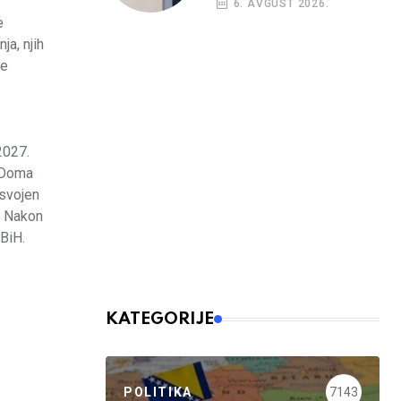
6. AVGUST 2026.
e
a, njih
de
2027.
i Doma
usvojen
. Nakon
FBiH.
KATEGORIJE
POLITIKA
7143