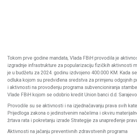
Tokom prve godine mandata, Vlada FBiH provodila je aktivnost
izgradnje infrastrukture za popularizaciju fizičkih aktivnosti
je u budžetu za 2024. godinu izdvojeno 400.000 KM. Kada se 
odluka kojom su predviđena sredstva za primjenu odgojnih p
i aktivnosti na provođenju programa subvencioniranja stamben
Vlade FBiH kojom se odobrio kredit Union banci d.d. Sarajev
Provodile su se aktivnosti i na izjednačavanju prava svih ka
Prijedloga zakona o jedinstvenim načelima i okviru materijaln
žrtava rata i pokretanju izrade Strategije za unapređenje prav
Aktivnosti na jačanju preventivnih zdravstvenih programa