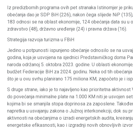
Iz predizbornih programa ovih pet stranaka Istinomjer je prik
obećanja dao je SDP BiH (226), nakon čega slijede NiP (135),
183 odnosi se na oblast ekonomije, 124 obećanja data su u obl
zdravstvo (48), državno uređenje (24) i pravna država (16).
Strategija razvoja turizma u FBiH
Jedino u potpunosti ispunjeno obećanje odnosilo se na usvaj
godina, koja je usvojena na sjednici Predstavničkog doma Pa
naroda održanoj 5. oktobra 2023. godine. U oblasti ekonomije,
budžet Federacije BiH za 2024. godinu. Neka od tih obećanja 
što je u ovu svrhu planirano 175 miliona KM, započeto je i is
S druge strane, iako je to najavljeno kao prioritetna aktivnost
do povećanja minimalne plate na 1.000 KM niti je usvojen set
kojima bi se smanjila stopa doprinosa za zaposlene. Također,
napretka u usvajanju zakona o Južnoj interkonekciji, dok su
aktivnosti na obećanjima o izradi energetskih audita, kreiran
energetske efikasnosti, kao i izgradnji novih obnovljivih izvor