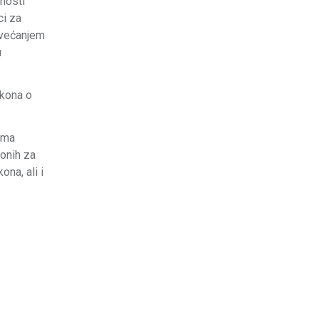
vnosti
ci za
povećanjem
u
akona o
rama
 onih za
ona, ali i