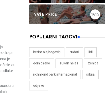
VAŠE PRIČE
1615
POPULARNI TAGOVI
a,
kerim alajbegović
rudari
lidl
 za koje
ena je
edin džeko
zukan helez
zenica
počete su
a odluke
richmond park internacional
srbija
roceduru
očijevo
lnih