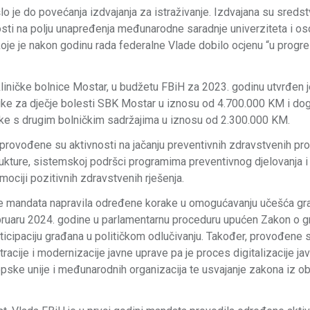
o je do povećanja izdvajanja za istraživanje. Izdvajana su sreds
osti na polju unapređenja međunarodne saradnje univerziteta i oso
oje je nakon godinu rada federalne Vlade dobilo ocjenu “u progre
kliničke bolnice Mostar, u budžetu FBiH za 2023. godinu utvrđen 
ike za dječje bolesti SBK Mostar u iznosu od 4.700.000 KM i dog
nike s drugim bolničkim sadržajima u iznosu od 2.300.000 KM.
rovođene su aktivnosti na jačanju preventivnih zdravstvenih pr
trukture, sistemskoj podršci programima preventivnog djelovanja i
mociji pozitivnih zdravstvenih rješenja.
ne mandata napravila određene korake u omogućavanju učešća gr
bruaru 2024. godine u parlamentarnu proceduru upućen Zakon o 
participaciju građana u političkom odlučivanju. Također, provođene 
acije i modernizacije javne uprave pa je proces digitalizacije ja
ske unije i međunarodnih organizacija te usvajanje zakona iz ob