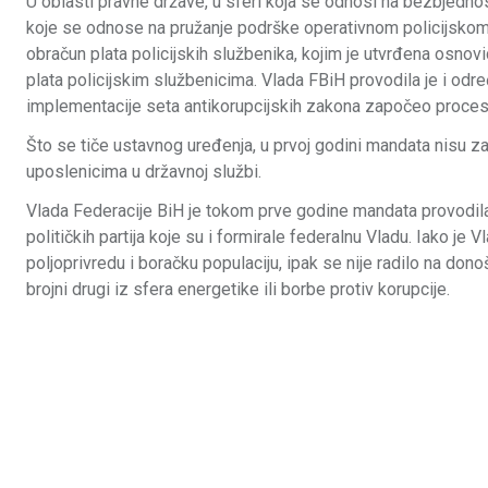
U oblasti pravne države, u sferi koja se odnosi na bezbjedno
koje se odnose na pružanje podrške operativnom policijskom
obračun plata policijskih službenika, kojim je utvrđena osnov
plata policijskim službenicima. Vlada FBiH provodila je i odre
implementacije seta antikorupcijskih zakona započeo proces 
Što se tiče ustavnog uređenja, u prvoj godini mandata nisu z
uposlenicima u državnoj službi.
Vlada Federacije BiH je tokom prve godine mandata provodila 
političkih partija koje su i formirale federalnu Vladu. Iako je
poljoprivredu i boračku populaciju, ipak se nije radilo na donoš
brojni drugi iz sfera energetike ili borbe protiv korupcije.