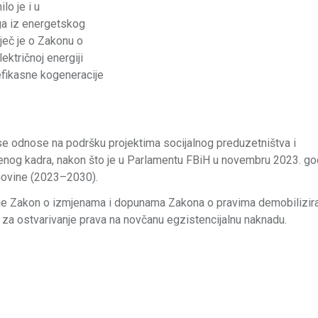
lo je i u
ga iz energetskog
iječ je o Zakonu o
ektričnoj energiji
 efikasne kogeneracije
 se odnose na podršku projektima socijalnog preduzetništva i
lenog kadra, nakon što je u Parlamentu FBiH u novembru 2023. go
egovine (2023–2030).
en je Zakon o izmjenama i dopunama Zakona o pravima demobilizir
vi za ostvarivanje prava na novčanu egzistencijalnu naknadu.