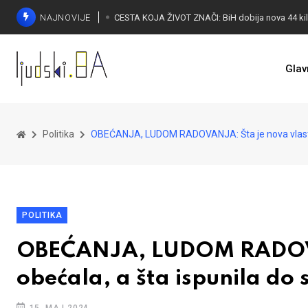
NAJNOVIJE
Glav
Politika
OBEĆANJA, LUDOM RADOVANJA: Šta je nova vlast o
POLITIKA
OBEĆANJA, LUDOM RADOVA
obećala, a šta ispunila do