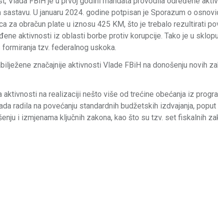
st, Vlada FBiH je u prvoj godini mandata provodila određene akti
 sastavu. U januaru 2024. godine potpisan je Sporazum o osnovi
ica za obračun plate u iznosu 425 KM, što je trebalo rezultirati 
đene aktivnosti iz oblasti borbe protiv korupcije. Tako je u sklop
formiranja tzv. federalnog uskoka.
abilježene značajnije aktivnosti Vlade FBiH na donošenju novih z
aktivnosti na realizaciji nešto više od trećine obećanja iz prog
 Vlada radila na povećanju standardnih budžetskih izdvajanja, poput
enju i izmjenama ključnih zakona, kao što su tzv. set fiskalnih zak