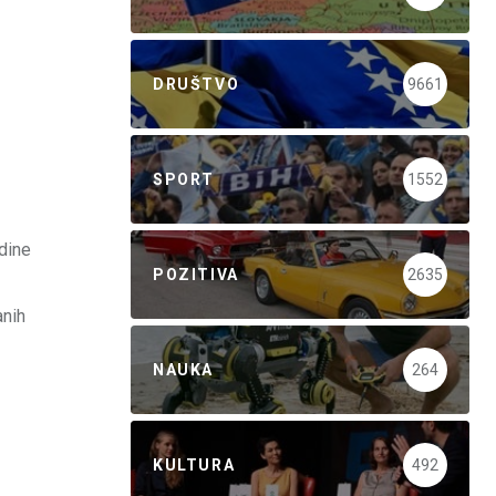
DRUŠTVO
9661
SPORT
1552
dine
POZITIVA
2635
anih
NAUKA
264
KULTURA
492