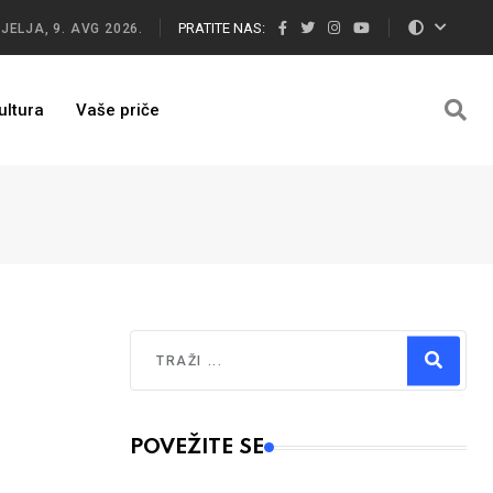
PRATITE NAS:
JELJA, 9. AVG 2026.
ultura
Vaše priče
Traži
Type 2 or more characters for results.
POVEŽITE SE