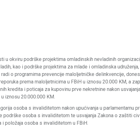
i u okviru podrške projektima omladinskih nevladinih organizacij
 mladih, kao i podrške projektima za mlade i omladinska udruženja,
radi o programima prevencije maloljetničke delinkvencije, dones
reporuka prema maloljetnicima u FBiH u iznosu 20.000 KM, a za
ih kredita i poticaja za kupovinu prve nekretnine nakon usvajanj
o u iznosu 20.000.000 KM.
tegorija osoba s invaliditetom nakon upućivanja u parlamentarnu p
e podrške osoba s invaliditetom te usvajanja Zakona o zaštiti civi
a i položaja osoba s invaliditetom u FBiH.