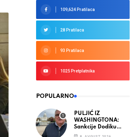
109,624 Pratilaca
28 Pratilaca
93 Pratilaca
1025 Pretplatnika
POPULARNO
PULJIĆ IZ
WASHINGTONA:
Sankcije Dodiku
mnogo će ovisiti od
8. AVGUST 2026.