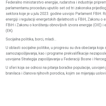
Federalno ministarstvo energije, rudarstva i industrije pripremi
parlamentarnu proceduru uputilo set od tri zakonska prijedlo
sektora koje je u julu 2023. godine usvojio Parlament FBiH. R
energiji i regulaciji energetskih djelatnosti u FBiH, Zakonu o el
FBiH i Zakonu o korištenju obnovljivih izvora energije (OIE) i
(EK).
Socijalna politika, borci, mladi…
U oblasti socijalne politike, u progresu su dva obećanja koja
samozapošljavanja, kao i programe prekvalifikacije nezapos
usvojena Strategija zapošljavanja u Federaciji Bosne i Herc
U sferi koja se odnosi na pitanja boračke populacije, usvoj
branilaca i članova njihovih porodica, kojim se mijenjaju uslo