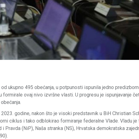
e od ukupno 495 obećanja, u potpunosti ispunila jedno predizbor
 formirale ovaj nivo izvršne vlasti. U progresu je ispunjavanje čet
 obećanja.
 2023. godine, nakon što je visoki predstavnik u BiH Christian S
orni ciklus i tako odblokirao formiranje federalne Vlade. Vladu je
d i Pravda (NiP), Naša stranka (NS), Hrvatska demokratska zajed
90).