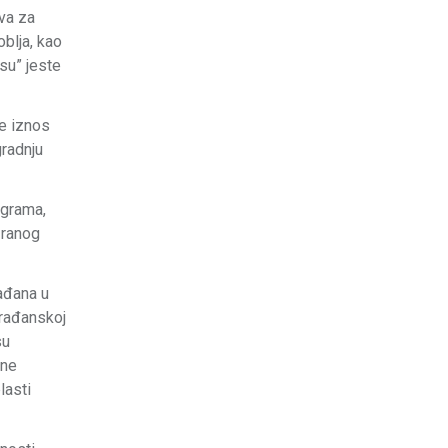
tva za
blja, kao
su” jeste
je iznos
radnju
ograma,
 ranog
ađana u
građanskoj
su
vne
lasti