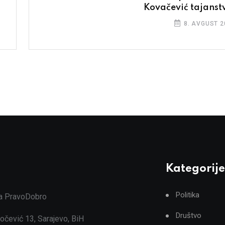
Kovačević tajanst
8. AVGUST 2
Kategorije
Politika
ja PravoDobro
Društvo
očević 13, Sarajevo, BiH