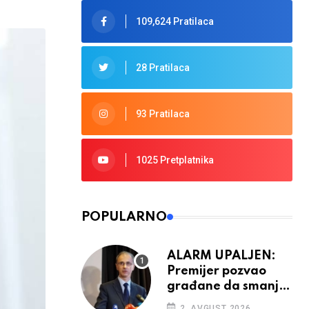
109,624 Pratilaca
28 Pratilaca
93 Pratilaca
1025 Pretplatnika
POPULARNO
ALARM UPALJEN:
Premijer pozvao
građane da smanje
potrošnju struje
2. AVGUST 2026.