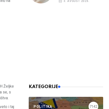
ino na
3. AVGUST 2026.
budžetskim
korisnicima
H Željke
KATEGORIJE
a se, s
ištva.
eto i taj
POLITIKA
7142