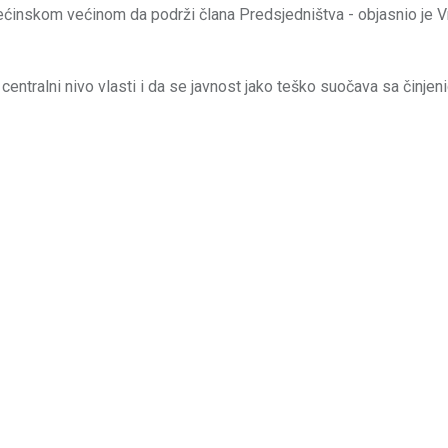
ećinskom većinom da podrži člana Predsjedništva - objasnio je V
 centralni nivo vlasti i da se javnost jako teško suočava sa činje