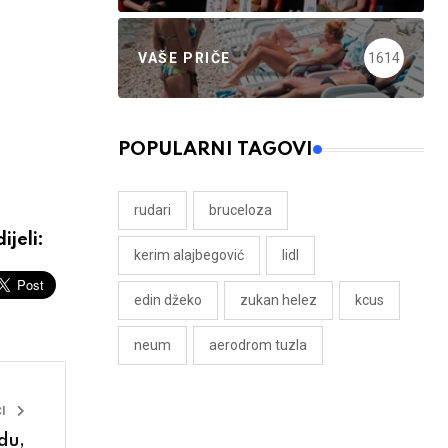
VAŠE PRIČE
1614
POPULARNI TAGOVI
rudari
bruceloza
ijeli:
kerim alajbegović
lidl
edin džeko
zukan helez
kcus
neum
aerodrom tuzla
I
du,