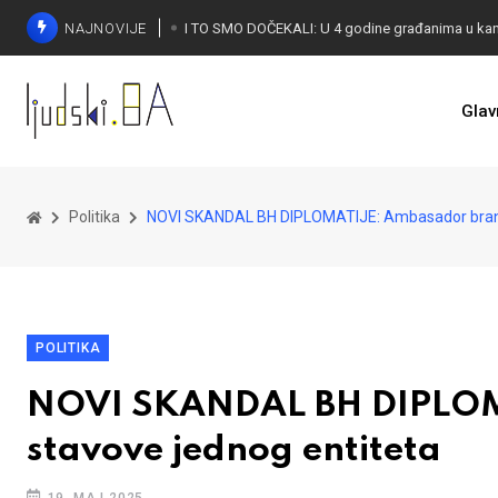
NAJNOVIJE
Glav
KONAKOVIĆ PALI ALARM: Otvoreno pismo UN-u
Politika
NOVI SKANDAL BH DIPLOMATIJE: Ambasador brani 
POLITIKA
NOVI SKANDAL BH DIPLOM
stavove jednog entiteta