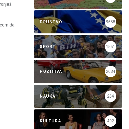
ranješ.
DRUŠTVO
9658
nicom da
SPORT
1551
POZITIVA
2634
NAUKA
264
KULTURA
492