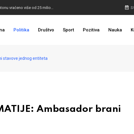
I TO SMO DOČEKALI: U 4 godine građanima u kantonu vraćeno više od 25 miliona KM
S
I TO JE BIH: Prvašićima 50 ruksaka sa školskim priborom
na
Politika
Društvo
Sport
Pozitiva
Nauka
K
stavove jednog entiteta
ATIJE: Ambasador brani