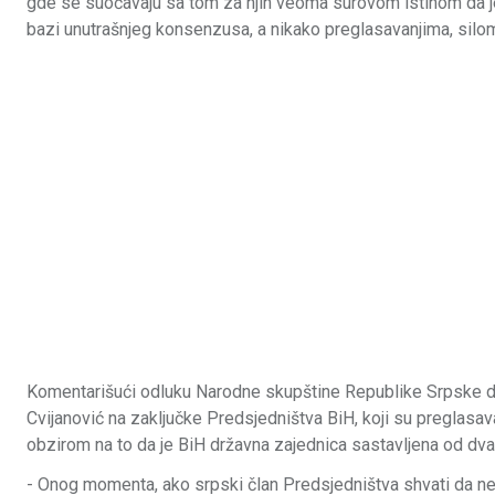
gde se suočavaju sa tom za njih veoma surovom istinom da j
bazi unutrašnjeg konsenzusa, a nikako preglasavanjima, silom i
Komentarišući odluku Narodne skupštine Republike Srpske da
Cvijanović na zaključke Predsjedništva BiH, koji su preglasav
obzirom na to da je BiH državna zajednica sastavljena od dva e
- Onog momenta, ako srpski član Predsjedništva shvati da neka