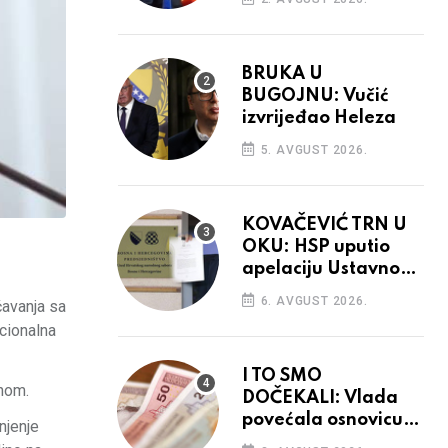
BRUKA U
BUGOJNU: Vučić
izvrijeđao Heleza
5. AVGUST 2026.
KOVAČEVIĆ TRN U
OKU: HSP uputio
apelaciju Ustavnom
sudu BiH
6. AVGUST 2026.
čavanja sa
acionalna
I TO SMO
onom.
DOČEKALI: Vlada
povećala osnovicu
njenje
za obračun plaća