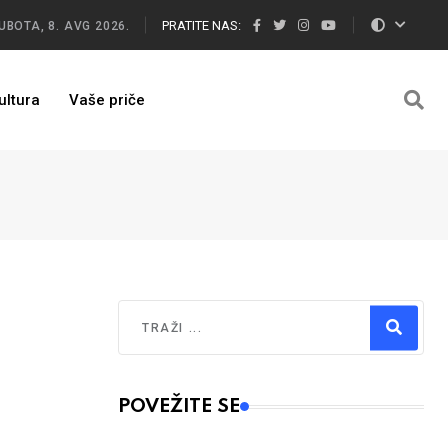
PRATITE NAS:
UBOTA, 8. AVG 2026.
ultura
Vaše priče
Traži
Type 2 or more characters for results.
POVEŽITE SE