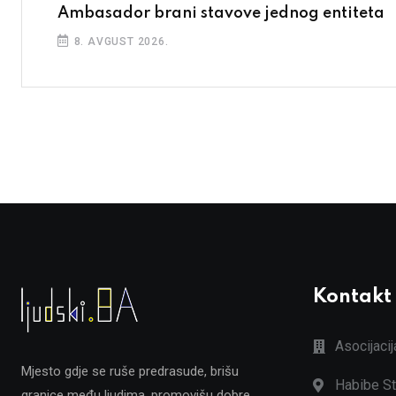
Ambasador brani stavove jednog entiteta
8. AVGUST 2026.
Kontakt
Asocijaci
Mjesto gdje se ruše predrasude, brišu
Habibe St
granice među ljudima, promovišu dobre