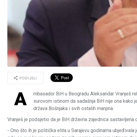
PODIJELI
A
mbasador BiH u Beogradu Aleksandar Vranješ reka
surovom istinom da sadašnja BiH nije ona kako je 
država Bošnjaka i svih ostalih manjina.
Vranješ je podsjetio da je BiH državna zajednica sastavljena o
- Ono što ih je politička elita u Sarajevu godinama ubjeđivala j