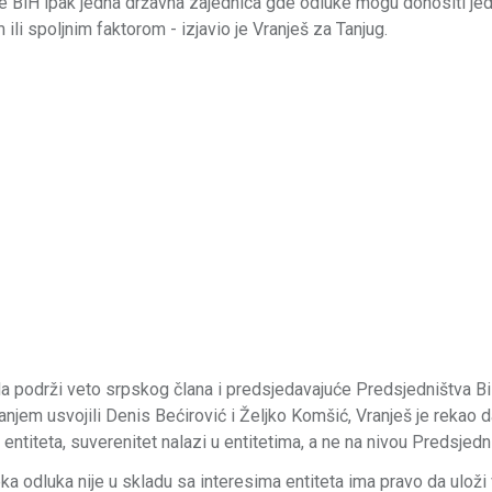
e BiH ipak jedna državna zajednica gde odluke mogu donositi jed
li spoljnim faktorom - izjavio je Vranješ za Tanjug.
 podrži veto srpskog člana i predsjedavajuće Predsjedništva Bi
anjem usvojili Denis Bećirović i Željko Komšić, Vranješ je rekao d
ntiteta, suverenitet nalazi u entitetima, a ne na nivou Predsjedn
 odluka nije u skladu sa interesima entiteta ima pravo da uloži v