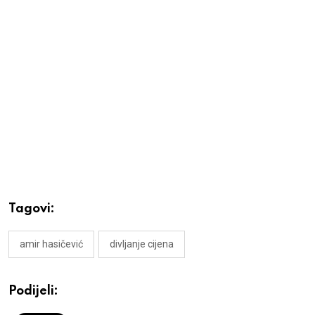
Tagovi:
amir hasičević
divljanje cijena
Podijeli: