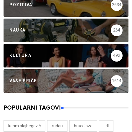
POZITIVA
2634
NAUKA
264
KULTURA
492
VAŠE PRIČE
1614
POPULARNI TAGOVI
kerim alajbegović
rudari
bruceloza
lidl