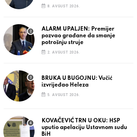
8. AVGUST 2026.
ALARM UPALJEN: Premijer
pozvao građane da smanje
potrošnju struje
2. AVGUST 2026.
BRUKA U BUGOJNU: Vučić
izvrijeđao Heleza
5. AVGUST 2026.
KOVAČEVIĆ TRN U OKU: HSP
uputio apelaciju Ustavnom sudu
BiH