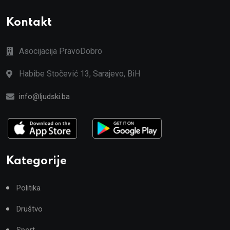
Kontakt
Asocijacija PravoDobro
Habibe Stočević 13, Sarajevo, BiH
info@ljudski.ba
Kategorije
Politika
Društvo
Sport