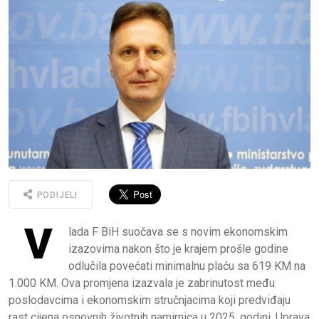
PODIJELI
V
lada F BiH suočava se s novim ekonomskim
izazovima nakon što je krajem prošle godine
odlučila povećati minimalnu plaću sa 619 KM na
1.000 KM. Ova promjena izazvala je zabrinutost među
poslodavcima i ekonomskim stručnjacima koji predviđaju
rast cijena osnovnih životnih namirnica u 2025. godini. Uprava