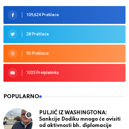
109,624 Pratilaca
28 Pratilaca
93 Pratilaca
1025 Pretplatnika
POPULARNO
PULJIĆ IZ WASHINGTONA:
Sankcije Dodiku mnogo će ovisiti
od aktivnosti bh. diplomacije