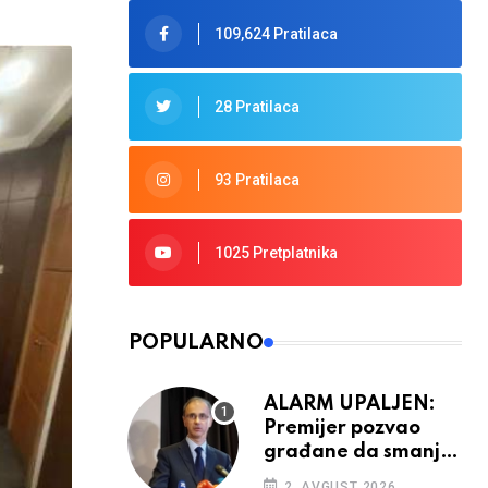
109,624 Pratilaca
28 Pratilaca
93 Pratilaca
1025 Pretplatnika
POPULARNO
ALARM UPALJEN:
Premijer pozvao
građane da smanje
potrošnju struje
2. AVGUST 2026.