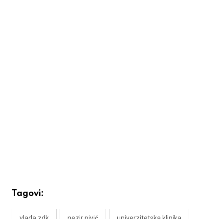
Tagovi:
vlada zdk
nezir pivić
univerzitetska klinika