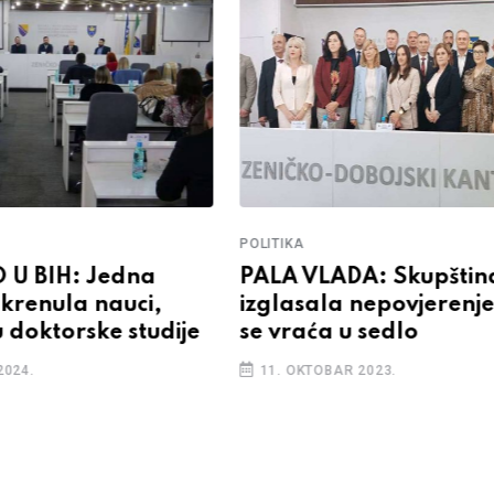
POLITIKA
U BIH: Jedna
PALA VLADA: Skupštin
okrenula nauci,
izglasala nepovjerenj
u doktorske studije
se vraća u sedlo
2024.
11. OKTOBAR 2023.