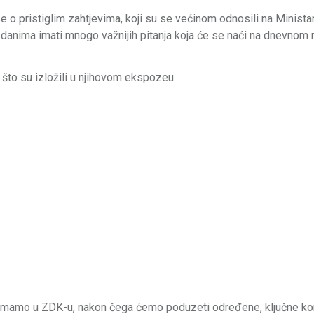
se o pristiglim zahtjevima, koji su se većinom odnosili na Minista
danima imati mnogo važnijih pitanja koja će se naći na dnevnom r
 što su izložili u njihovom ekspozeu.
utno imamo u ZDK-u, nakon čega ćemo poduzeti određene, ključne k