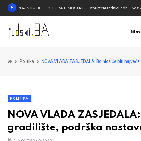
NAJNOVIJE
SORECA ZADOVOLJAN: Važan korak BiH ka EU
Glav
Politika
NOVA VLADA ZASJEDALA: Bolnica će biti najveće g
POLITIKA
NOVA VLADA ZASJEDALA: Bo
gradilište, podrška nasta