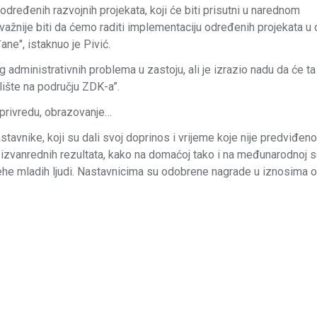
određenih razvojnih projekata, koji će biti prisutni u narednom
ažnije biti da ćemo raditi implementaciju određenih projekata u 
ne'', istaknuo je Pivić.
 administrativnih problema u zastoju, ali je izrazio nadu da će ta
lište na području ZDK-a”.
i privredu, obrazovanje…
avnike, koji su dali svoj doprinos i vrijeme koje nije predviđeno
izvanrednih rezultata, kako na domaćoj tako i na međunarodnoj sc
spjehe mladih ljudi. Nastavnicima su odobrene nagrade u iznosima 