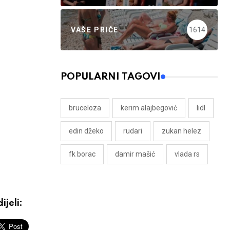
VAŠE PRIČE
1614
POPULARNI TAGOVI
bruceloza
kerim alajbegović
lidl
edin džeko
rudari
zukan helez
fk borac
damir mašić
vlada rs
ijeli: