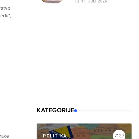
31. JULI 2026.
rstvo
edu'',
KATEGORIJE
orake
POLITIKA
7137