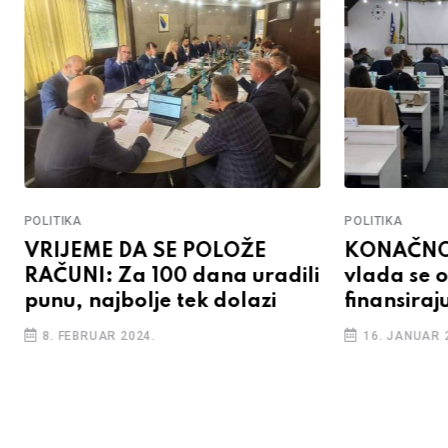
POLITIKA
POLITIKA
VRIJEME DA SE POLOŽE
KONAČNO 
RAČUNI: Za 100 dana uradili
vlada se 
punu, najbolje tek dolazi
finansiraj
8. FEBRUAR 2024.
16. JANUAR 