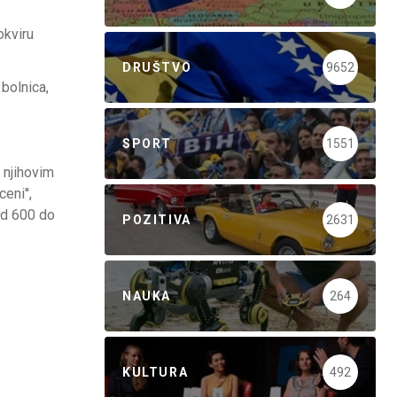
okviru
DRUŠTVO
9652
 bolnica,
SPORT
1551
 njihovim
eni'',
od 600 do
POZITIVA
2631
NAUKA
264
KULTURA
492