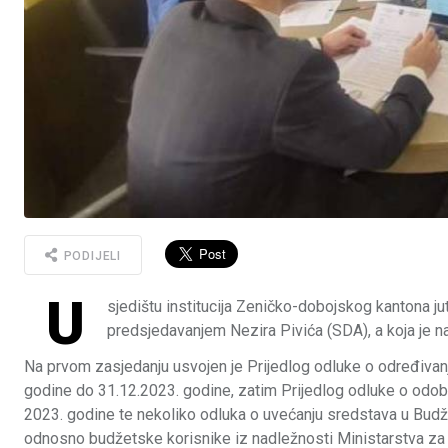
PODIJELI
U
sjedištu institucija Zeničko-dobojskog kantona j
predsjedavanjem Nezira Pivića (SDA), a koja je na
Na prvom zasjedanju usvojen je Prijedlog odluke o određivanj
godine do 31.12.2023. godine, zatim Prijedlog odluke o odob
2023. godine te nekoliko odluka o uvećanju sredstava u Budže
odnosno budžetske korisnike iz nadležnosti Ministarstva za pr