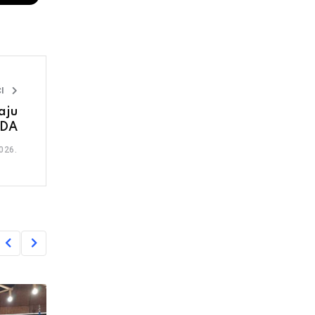
I
aju
SDA
026.