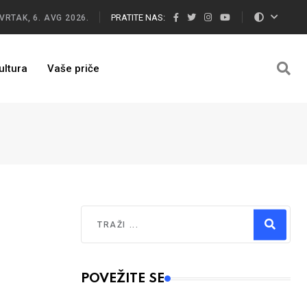
PRATITE NAS:
VRTAK, 6. AVG 2026.
ultura
Vaše priče
Traži
Type 2 or more characters for results.
POVEŽITE SE