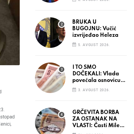
BRUKA U
BUGOJNU: Vučić
izvrijeđao Heleza
5. AVGUST 2026.
I TO SMO
DOČEKALI: Vlada
povećala osnovicu
za obračun plaća
3. AVGUST 2026.
d
budžetskim
korisnicima
23.
GRČEVITA BORBA
istopad
ZA OSTANAK NA
enici,
VLASTI: Časti Mile
narodnim parama