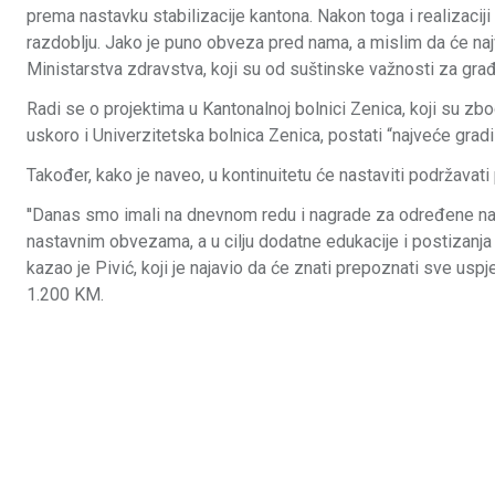
prema nastavku stabilizacije kantona. Nakon toga i realizaciji 
razdoblju. Jako je puno obveza pred nama, a mislim da će najv
Ministarstva zdravstva, koji su od suštinske važnosti za građa
Radi se o projektima u Kantonalnoj bolnici Zenica, koji su zbog
uskoro i Univerzitetska bolnica Zenica, postati “najveće gradi
Također, kako je naveo, u kontinuitetu će nastaviti podržavat
''Danas smo imali na dnevnom redu i nagrade za određene nast
nastavnim obvezama, a u cilju dodatne edukacije i postizanja 
kazao je Pivić, koji je najavio da će znati prepoznati sve u
1.200 KM.