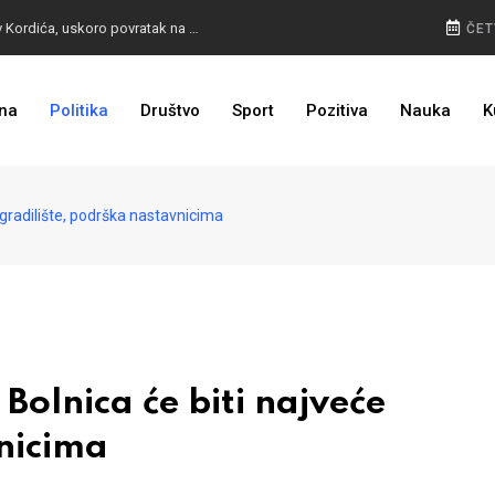
BURA U MOSTARU: Otpušteni radnici odbili poziv Kordića, uskoro povratak na posao
ČET
na
Politika
Društvo
Sport
Pozitiva
Nauka
K
I TO SMO DOČEKALI: Grad u BiH prvi put dobio sredstva EU
radilište, podrška nastavnicima
lnica će biti najveće
vnicima