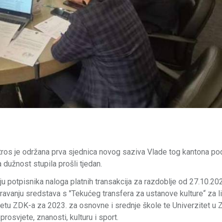
utros je održana prva sjednica novog saziva Vlade tog kantona po
 dužnost stupila prošli tjedan.
u potpisnika naloga platnih transakcija za razdoblje od 27.10.20
ravanju sredstava s "Tekućeg transfera za ustanove kulture“ za l
tu ZDK-a za 2023. za osnovne i srednje škole te Univerzitet u Z
osvjete, znanosti, kulturu i sport.