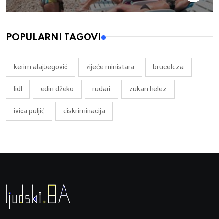
POPULARNI TAGOVI
kerim alajbegović
vijeće ministara
bruceloza
lidl
edin džeko
rudari
zukan helez
ivica puljić
diskriminacija