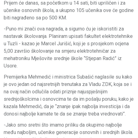
Prijem će danas, sa početkom u 14 sati, biti upriličen i za
učenike osnovnih škola, a ukupno 105 učenika ove će godine
biti nagrađeno sa po 500 KM.
-Puno mi znači ova nagrada, a sigurno ću je iskoristiti za
nastavak školovanja. Planiram upisati fakultet elektrotehnike
u Tuzli - kazao je Marcel Jurišić, koji je s prosjekom ocjena
5,00 završio školovanje na smjeru elektrotehničar za
mehatroniku Mješovite srednje škole “Stjepan Radić” iz
Usore.
Premijerka Mehmedić i ministrica Subašić naglasile su kako
je ovo jedan od najsretnijih trenutaka za Vladu ZDK, koja se i
na ovaj način odlučila odati priznje najuspješnijim
srednjoškolcima i osnovcima te da im pošalju poruku, kako je
kazala Mehmedić, da je “znanje ipak najbolja investicija i da
donosi najbolje kamate te da se znanje treba vrednovati”.
-Jako smo sretni što imamo priliku da okupimo najbolje
među najboljim, učenike generacije osnovnih i srednjih škola.