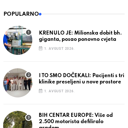
POPULARNO
KRENULO JE: Milionska dobit bh.
giganta, posao ponovno cvjeta
1. AVGUST 2026.
I TO SMO DOČEKALI: Pacijenti s tri
klinike preseljeni u nove prostore
1. AVGUST 2026.
BIH CENTAR EUROPE: Više od
2.500 motorista defiliralo
gradom