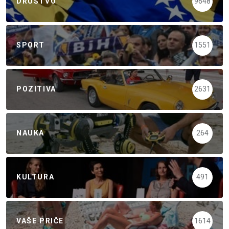
DRUŠTVO
9648
SPORT
1551
POZITIVA
2631
NAUKA
264
KULTURA
491
VAŠE PRIČE
1614