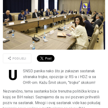
PODIJELI
U
SNSD panika nako što je zakazan sastanak
stranaka trojke, opozcije iz RS-a i HDZ-a sa
OHR-om. Kažu Šmit okom, "trojke" skokom!
Nezvanično, tema sastanka biće trenutna politička kriza u
kojoj se BiH nalazi. Saznajemo da su svi pozvani prihvatili
poziv na sastanak. Mnogi i ovaj sastanak vide kao pokušaj