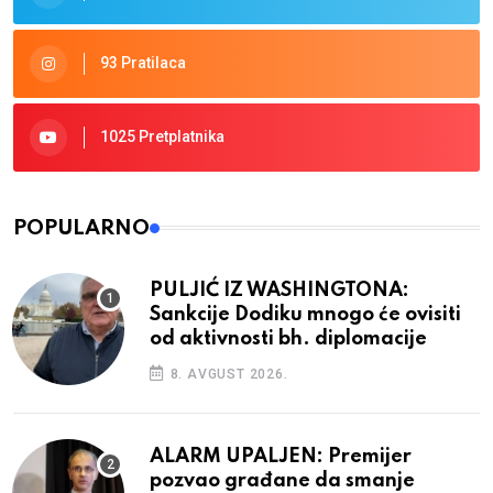
93 Pratilaca
1025 Pretplatnika
POPULARNO
PULJIĆ IZ WASHINGTONA:
Sankcije Dodiku mnogo će ovisiti
od aktivnosti bh. diplomacije
8. AVGUST 2026.
ALARM UPALJEN: Premijer
pozvao građane da smanje