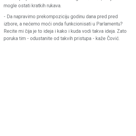
mogle ostati kratkih rukava.
- Da napravimo prekompoziciju godinu dana pred pred
izbore, a nećemo moći onda funkcionisati u Parlamentu?
Recite mi čija je to ideja i kako i kuda vodi takva ideja. Zato
poruka tim - odustanite od takvih pristupa - kaže Čović.