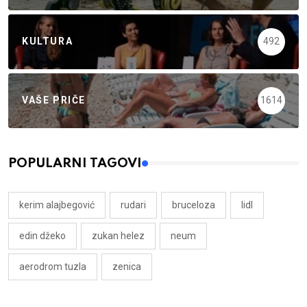
KULTURA
492
VAŠE PRIČE
1614
POPULARNI TAGOVI
kerim alajbegović
rudari
bruceloza
lidl
edin džeko
zukan helez
neum
aerodrom tuzla
zenica