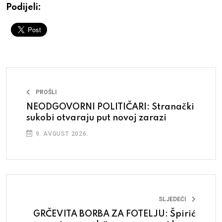
Podijeli:
PROŠLI
NEODGOVORNI POLITIČARI: Stranački
sukobi otvaraju put novoj zarazi
9. AVGUST 2026.
SLJEDEĆI
GRČEVITA BORBA ZA FOTELJU: Špirić