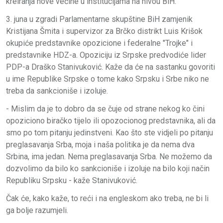
kreiranja nove većine u institucijama na nivou BiH.
3. juna u zgradi Parlamentarne skupštine BiH zamjenik
Kristijana Šmita i supervizor za Brčko distrikt Luis Krišok
okupiće predstavnike opozicione i federalne "Trojke" i
predstavnike HDZ-a. Opoziciju iz Srpske predvodiće lider
PDP-a Draško Stanivuković. Kaže da će na sastanku govoriti
u ime Republike Srpske o tome kako Srpsku i Srbe niko ne
treba da sankcioniše i izoluje.
- Mislim da je to dobro da se čuje od strane nekog ko čini
opoziciono biračko tijelo ili opozocionog predstavnika, ali da
smo po tom pitanju jedinstveni. Kao što ste vidjeli po pitanju
preglasavanja Srba, moja i naša politika je da nema dva
Srbina, ima jedan. Nema preglasavanja Srba. Ne možemo da
dozvolimo da bilo ko sankcioniše i izoluje na bilo koji način
Republiku Srpsku - kaže Stanivuković.
Čak će, kako kaže, to reći i na engleskom ako treba, ne bi li
ga bolje razumjeli.