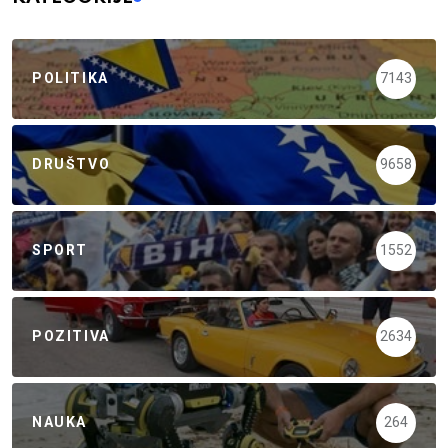
POLITIKA
7143
DRUŠTVO
9658
SPORT
1552
POZITIVA
2634
NAUKA
264