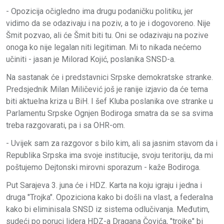
- Opozicija očigledno ima drugu podaničku politiku, jer
vidimo da se odazivaju i na poziv, a to je i dogovoreno. Nije
Šmit pozvao, ali će Šmit biti tu. Oni se odazivaju na pozive
onoga ko nije legalan niti legitiman. Mi to nikada nećemo
učiniti - jasan je Milorad Kojić, poslanika SNSD-a.
Na sastanak će i predstavnici Srpske demokratske stranke.
Predsjednik Milan Miličević još je ranije izjavio da će tema
biti aktuelna kriza u BiH. I šef Kluba poslanika ove stranke u
Parlamentu Srpske Ognjen Bodiroga smatra da se sa svima
treba razgovarati, pa i sa OHR-om.
- Uvijek sam za razgovor s bilo kim, ali sa jasnim stavom da i
Republika Srpska ima svoje institucije, svoju teritoriju, da mi
poštujemo Dejtonski mirovni sporazum - kaže Bodiroga.
Put Sarajeva 3. juna će i HDZ. Karta na koju igraju i jedna i
druga "Trojka". Opoziciona kako bi došli na vlast, a federalna
kako bi eliminisala SNSD iz sistema odlučivanja. Međutim,
sudeći po poruci lidera HDZ-a Dragana Čovića, "trojke" bi