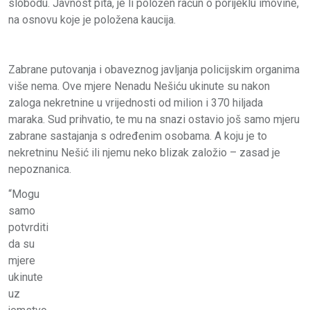
slobodu. Javnost pita, je li položen račun o porijeklu imovine,
na osnovu koje je položena kaucija.
Zabrane putovanja i obaveznog javljanja policijskim organima
više nema. Ove mjere Nenadu Nešiću ukinute su nakon
zaloga nekretnine u vrijednosti od milion i 370 hiljada
maraka. Sud prihvatio, te mu na snazi ostavio još samo mjeru
zabrane sastajanja s određenim osobama. A koju je to
nekretninu Nešić ili njemu neko blizak založio – zasad je
nepoznanica.
“Mogu
samo
potvrditi
da su
mjere
ukinute
uz