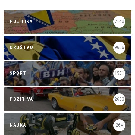
POLITIKA
7140
DRUŠTVO
9656
SPORT
1551
POZITIVA
2633
NAUKA
264