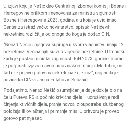
U izjavi koju je Nešić dao Centralnoj izbornoj komisiji Bosne i
Hercegovine prilikom imenovanja za ministra sigurnosti
Bosne i Hercegovine 2023. godine, a u koju je uvid imao
Centar za istraživačko novinarstvo, spisak Nešićevih
nekretnina različit je od onoga do koga je došao CIN.
“Nenad Nešić i njegova supruga u svom vlasništvu imaju 12
nekretnina. Većina njih su vrlo vrijedne nekretnine. U trenutku
kada je postao ministar sigurnosti BiH 2023. godine, morao
je potpisati izjavu o svom imovinskom stanju. Međutim, on
tad nije prijavo polovinu nekretnina koje ima”, naglasila je
novinarka CIN-a Jasna Fetahović Subašić.
Podsjetimo, Nenad Nešić osumnjičen je da je dok je bio na
čelu Puteva RS-a počinio krivična djela – udruživanje radi
činjenja krivičnih djela, pranje novca, zloupotreba službenog
položaja ili ovlaštenja i primanje mita. U pritvoru je proveo
gotovo pet mjesec