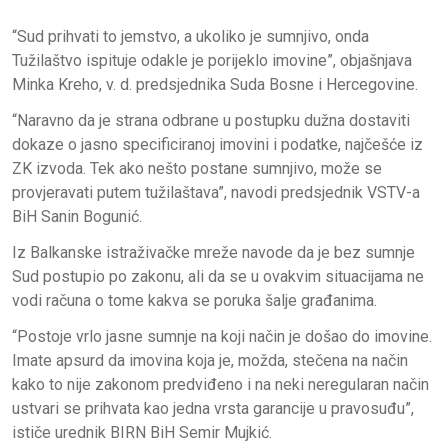
“Sud prihvati to jemstvo, a ukoliko je sumnjivo, onda
Tužilaštvo ispituje odakle je porijeklo imovine”, objašnjava
Minka Kreho, v. d. predsjednika Suda Bosne i Hercegovine.
“Naravno da je strana odbrane u postupku dužna dostaviti
dokaze o jasno specificiranoj imovini i podatke, najčešće iz
ZK izvoda. Tek ako nešto postane sumnjivo, može se
provjeravati putem tužilaštava”, navodi predsjednik VSTV-a
BiH Sanin Bogunić.
Iz Balkanske istraživačke mreže navode da je bez sumnje
Sud postupio po zakonu, ali da se u ovakvim situacijama ne
vodi računa o tome kakva se poruka šalje građanima.
“Postoje vrlo jasne sumnje na koji način je došao do imovine.
Imate apsurd da imovina koja je, možda, stečena na način
kako to nije zakonom predviđeno i na neki neregularan način
ustvari se prihvata kao jedna vrsta garancije u pravosuđu”,
ističe urednik BIRN BiH Semir Mujkić.