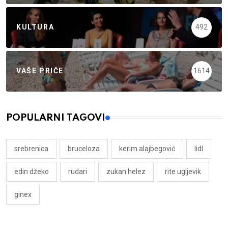
KULTURA
492
VAŠE PRIČE
1614
POPULARNI TAGOVI
srebrenica
bruceloza
kerim alajbegović
lidl
edin džeko
rudari
zukan helez
rite ugljevik
ginex