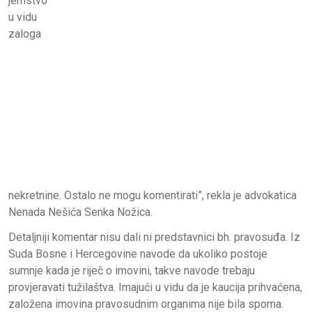
jemstvo
u vidu
zaloga
nekretnine. Ostalo ne mogu komentirati”, rekla je advokatica
Nenada Nešića Senka Nožica.
Detaljniji komentar nisu dali ni predstavnici bh. pravosuđa. Iz
Suda Bosne i Hercegovine navode da ukoliko postoje
sumnje kada je riječ o imovini, takve navode trebaju
provjeravati tužilaštva. Imajući u vidu da je kaucija prihvaćena,
založena imovina pravosudnim organima nije bila sporna.