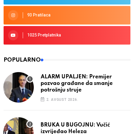
93 Pratilaca
1025 Pretplatnika
POPULARNO
ALARM UPALJEN: Premijer
pozvao građane da smanje
potrošnju struje
2. AVGUST 2026.
BRUKA U BUGOJNU: Vučić
izvrijeđao Heleza