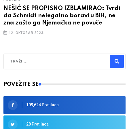
NEŠIĆ SE PROPISNO IZBLAMIRAO: Tvrdi
da Schmidt nelegalno boravi u BiH, ne
zna zašto ga Njemačka ne povuče
12. OKTOBAR 2023.
Traži
Type 2 or more characters for results.
POVEŽITE SE
109,624 Pratilaca
28 Pratilaca