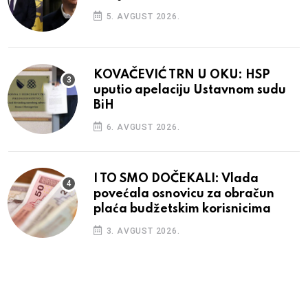
5. AVGUST 2026.
KOVAČEVIĆ TRN U OKU: HSP
uputio apelaciju Ustavnom sudu
BiH
6. AVGUST 2026.
I TO SMO DOČEKALI: Vlada
povećala osnovicu za obračun
plaća budžetskim korisnicima
3. AVGUST 2026.