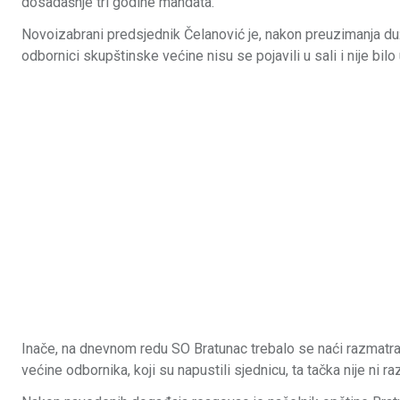
dosadašnje tri godine mandata.
Novoizabrani predsjednik Čelanović je, nakon preuzimanja du
odbornici skupštinske većine nisu se pojavili u sali i nije bilo
Inače, na dnevnom redu SO Bratunac trebalo se naći razmatran
većine odbornika, koji su napustili sjednicu, ta tačka nije ni r