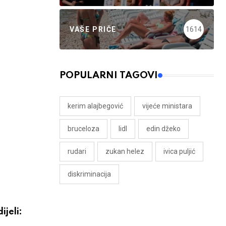
VAŠE PRIČE
1614
POPULARNI TAGOVI
kerim alajbegović
vijeće ministara
bruceloza
lidl
edin džeko
rudari
zukan helez
ivica puljić
diskriminacija
ijeli: