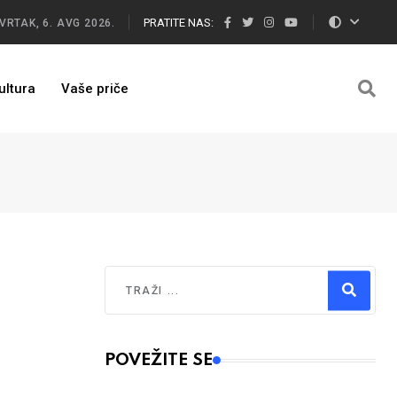
PRATITE NAS:
VRTAK, 6. AVG 2026.
ultura
Vaše priče
Traži
Type 2 or more characters for results.
POVEŽITE SE