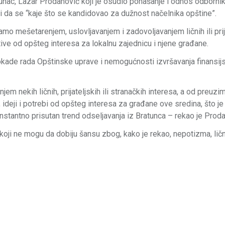
nac, Lazar Prodanović koji je osudio ponašanje i odnos odborni
a se “kaje što se kandidovao za dužnost načelnika opštine”.
o mešetarenjem, uslovljavanjem i zadovoljavanjem ličnih ili prij
ative od opšteg interesa za lokalnu zajednicu i njene građane.
kade rada Opštinske uprave i nemogućnosti izvršavanja finansij
m nekih ličnih, prijateljskih ili stranačkih interesa, a od preuzi
, ideji i potrebi od opšteg interesa za građane ove sredina, što je
stantno prisutan trend odseljavanja iz Bratunca – rekao je Proda
koji ne mogu da dobiju šansu zbog, kako je rekao, nepotizma, lič