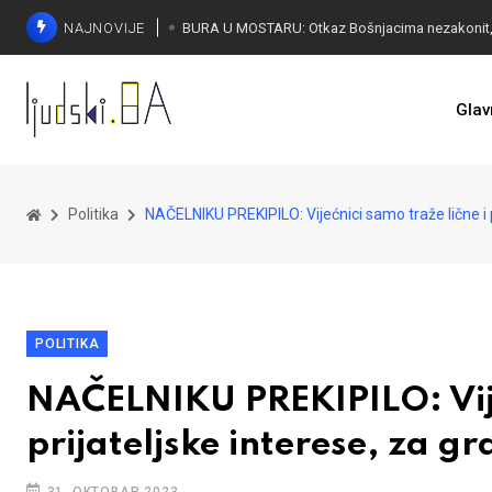
NAJNOVIJE
ČUDESNA MOSTARKA: Lana Pudar predvodi BiH
Glav
Politika
NAČELNIKU PREKIPILO: Vijećnici samo traže lične i p
POLITIKA
NAČELNIKU PREKIPILO: Vijeć
prijateljske interese, za g