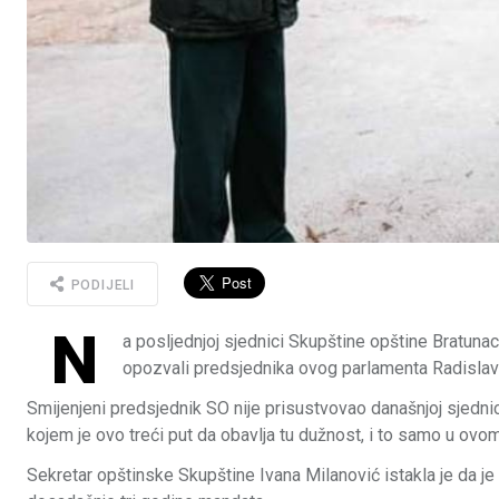
PODIJELI
N
a posljednjoj sjednici Skupštine opštine Bratunac 
opozvali predsjednika ovog parlamenta Radislav
Smijenjeni predsjednik SO nije prisustvovao današnjoj sjednic
kojem je ovo treći put da obavlja tu dužnost, i to samo u ov
Sekretar opštinske Skupštine Ivana Milanović istakla je da 