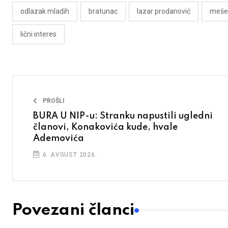
odlazak mladih
bratunac
lazar prodanović
mešet
lični interes
PROŠLI
BURA U NIP-u: Stranku napustili ugledni
članovi, Konakovića kude, hvale
Ademovića
6. AVGUST 2026.
Povezani članci