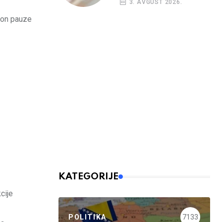
3. AVGUST 2026.
budžetskim
korisnicima
akon pauze
KATEGORIJE
cije
POLITIKA
7133