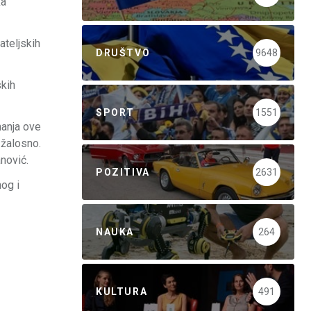
ka
ateljskih
DRUŠTVO
9648
skih
SPORT
1551
manja ove
 žalosno.
nović.
POZITIVA
2631
nog i
NAUKA
264
KULTURA
491