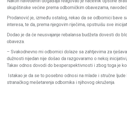
Nakon navedenih događaja reagovao je načelnik opštine Bratu
skupštinske većine prema odborničkim obavezama, navodeći d
Prodanović je, između ostalog, rekao da se odbornici bave sam
interesa, te da, prema njegovim riječima, opstruišu sve inicij
Dodao je da će neusvajanje rebalansa budžeta dovesti do blo
obaveza.
– Svakodnevno mi odbornici dolaze sa zahtjevima za rješavanje
dužnosti nijedan nije došao da razgovaramo o nekoj inicijativi
Takav odnos dovodi do besperspektivnosti i zbog toga je kon
Istakao je da se to posebno odnosi na mlade i stručne ljude 
stranačkog mešetarenja odbornika i njihovog okruženja.