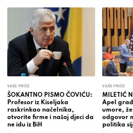
VAŠE PRIČE
VAŠE PRIČE
ŠOKANTNO PISMO ČOVIĆU:
MILETIĆ 
Profesor iz Kiseljaka
Apel građ
raskrinkao načelnika,
umore, žel
otvorite firme i našoj djeci da
odgovor mr
ne idu iz BiH
politika si