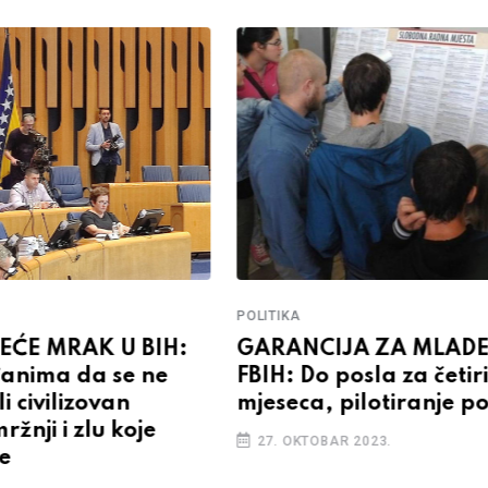
POLITIKA
NEĆE MRAK U BIH:
GARANCIJA ZA MLADE
anima da se ne
FBIH: Do posla za četir
i civilizovan
mjeseca, pilotiranje po
žnji i zlu koje
27. OKTOBAR 2023.
je