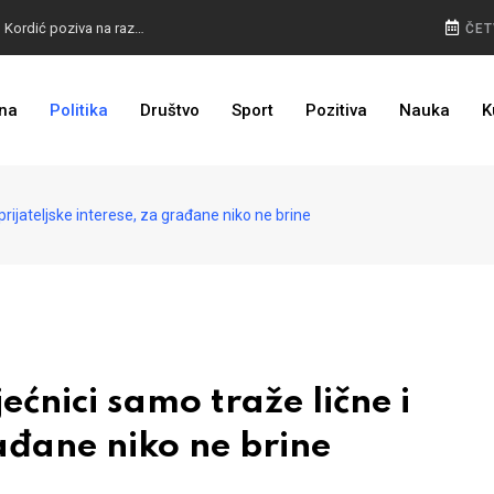
BURA U MOSTARU: Otkaz Bošnjacima nezakonit, Kordić poziva na razgovor
ČET
na
Politika
Društvo
Sport
Pozitiva
Nauka
K
BIVŠI KAPITEN ZMAJEVA U VELIKOM BIZNISU: Na mjestu propale tvornice niče stambeni kompleks
rijateljske interese, za građane niko ne brine
nici samo traže lične i
rađane niko ne brine