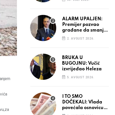
ALARM UPALJEN:
Premijer pozvao
građane da smanje
potrošnju struje
2. AVGUST 2026.
BRUKA U
BUGOJNU: Vučić
izvrijeđao Heleza
5. AVGUST 2026.
sanjem
ovića
I TO SMO
DOČEKALI: Vlada
povećala osnovicu
vu,za
za obračun plaća