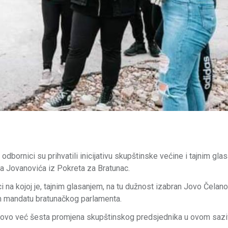
odbornici su prihvatili inicijativu skupštinske većine i tajnim gla
a Jovanovića iz Pokreta za Bratunac.
i na kojoj je, tajnim glasanjem, na tu dužnost izabran Jovo Čelan
om mandatu bratunačkog parlamenta.
je ovo već šesta promjena skupštinskog predsjednika u ovom sazi