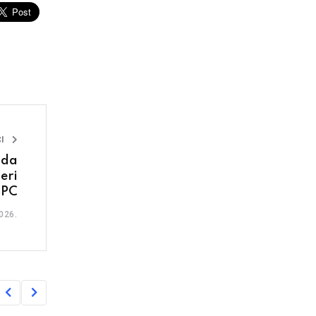
I
oda
eri
SPC
026.