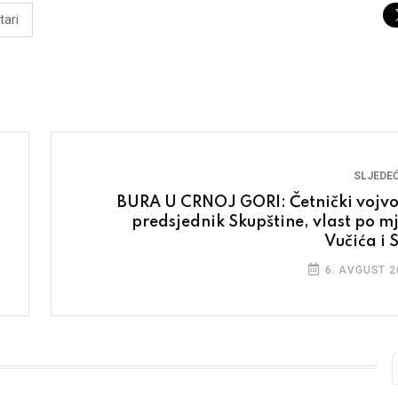
ari
SLJEDEĆ
BURA U CRNOJ GORI: Četnički vojv
predsjednik Skupštine, vlast po mj
Vučića i 
6. AVGUST 2