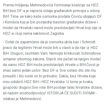
Prema mišljenju Mehmedovića formiranje koalicije sa HDZ
BiH bez DF-a je najveća izdaja građanskih principa u istoriji
BiH: Time se kako kaže osmorka prodala Čoviću ubijajući DF
i Komšića koji je bio posljednji bastion građanske države i
model da Hrvatski narod može predstavljati Hrvat koji nije iz
HDZ-a i koji nema naklonost Zagreba.
- Ostat će zapamćeno da je osmorka ubila kao i Schmidt
pravo da legitimni Hrvat može biti u vlasti a da nije iz HDZ
BiH. Drugovi, čestitam
Vam. Nemojte kritikovati Schmidtove
izmjene izbornog zakona. Stavili ste pečat na njegov model
da samo HDZ BiH može predstavljati Hrvate u BIH.Čović je
imao samo jedan uslov: Bez DF-a. Sve ostalo što ste mu
ponudili i što niste on bi prihvatio. Dakle, bez Hrvata koje
nisu odobrili HDZ BiH i HDZ Hrvatske. U tome je kvaka,
gospodo drugovi.Sve više BiH postaje talac hrvatske drżave,
ali našom snishodljivošću! ISTORIJA ĆE SUDITI SVIMA! -
istakao je Mehmedović.