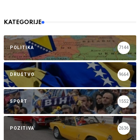
KATEGORIJE
POLITIKA
7144
DRUŠTVO
9664
SPORT
1552
POZITIVA
2636