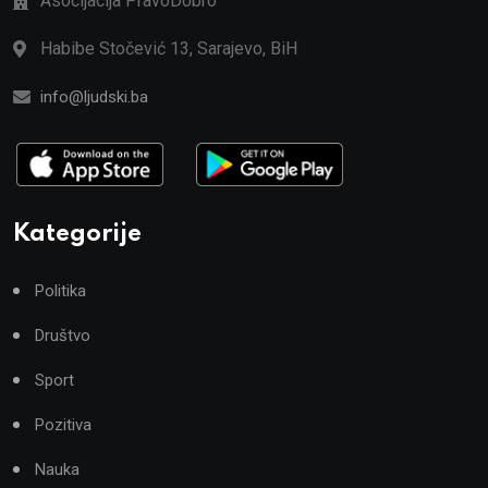
Asocijacija PravoDobro
Habibe Stočević 13, Sarajevo, BiH
info@ljudski.ba
Kategorije
Politika
Društvo
Sport
Pozitiva
Nauka