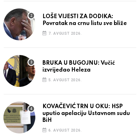
LOŠE VIJESTI ZA DODIKA:
Povratak na crnu listu sve bliže
7. AVGUST 2026.
BRUKA U BUGOJNU: Vučić
izvrijeđao Heleza
5. AVGUST 2026.
KOVAČEVIĆ TRN U OKU: HSP
uputio apelaciju Ustavnom sudu
BiH
6. AVGUST 2026.