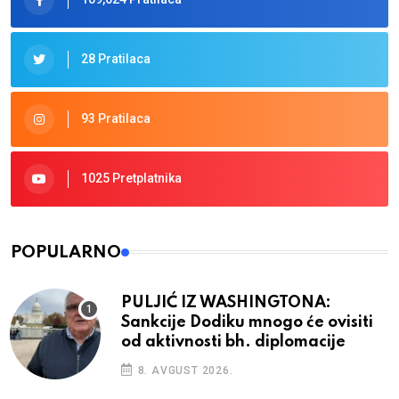
28 Pratilaca
93 Pratilaca
1025 Pretplatnika
POPULARNO
PULJIĆ IZ WASHINGTONA:
Sankcije Dodiku mnogo će ovisiti
od aktivnosti bh. diplomacije
8. AVGUST 2026.