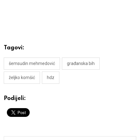
Tagovi:
šemsudin mehmedović
građanska bih
željko komšić
hdz
Podijeli: