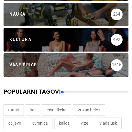
NAUKA
264
KULTURA
492
VAŠE PRIČE
1615
POPULARNI TAGOVI
rudari
lidl
edin džeko
zukan helez
očijevo
čvrsnica
kallos
vize
vlada usk