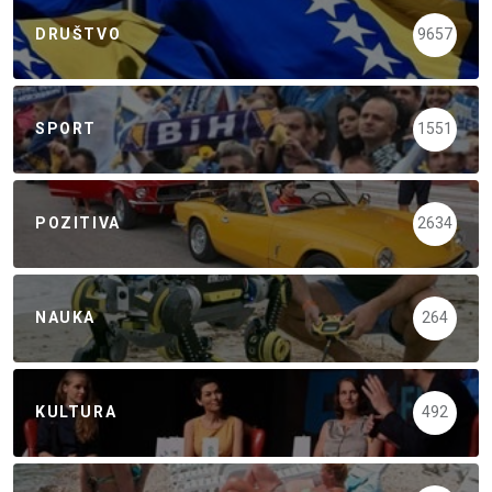
DRUŠTVO
9657
SPORT
1551
POZITIVA
2634
NAUKA
264
KULTURA
492