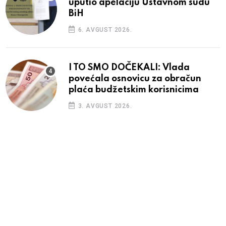
uputio apelaciju Ustavnom sudu
BiH
6. AVGUST 2026.
I TO SMO DOČEKALI: Vlada
povećala osnovicu za obračun
plaća budžetskim korisnicima
3. AVGUST 2026.