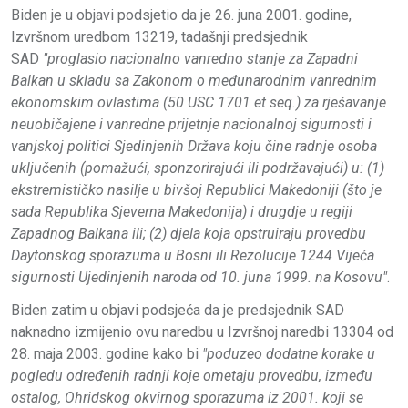
Biden je u objavi podsjetio da je 26. juna 2001. godine,
Izvršnom uredbom 13219, tadašnji predsjednik
SAD
"proglasio nacionalno vanredno stanje za Zapadni
Balkan u skladu sa Zakonom o međunarodnim vanrednim
ekonomskim ovlastima (50 USC 1701
et seq.
) za rješavanje
neuobičajene i vanredne prijetnje nacionalnoj sigurnosti i
vanjskoj politici Sjedinjenih Država koju čine radnje osoba
uključenih (pomažući, sponzorirajući ili podržavajući) u: (1)
ekstremističko nasilje u bivšoj Republici Makedoniji (što je
sada Republika Sjeverna Makedonija) i drugdje u regiji
Zapadnog Balkana ili; (2) djela koja opstruiraju provedbu
Daytonskog sporazuma u Bosni ili Rezolucije 1244 Vijeća
sigurnosti Ujedinjenih naroda od 10. juna 1999. na Kosovu"
.
Biden zatim u objavi podsjeća da je predsjednik SAD
naknadno izmijenio ovu naredbu u Izvršnoj naredbi 13304 od
28. maja 2003. godine kako bi
"poduzeo dodatne korake u
pogledu određenih radnji koje ometaju provedbu, između
ostalog, Ohridskog okvirnog sporazuma iz 2001. koji se