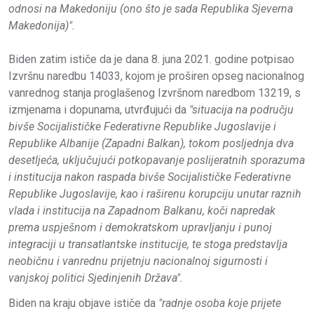
odnosi na Makedoniju (ono što je sada Republika Sjeverna
Makedonija)".
Biden zatim ističe da je dana 8. juna 2021. godine potpisao
Izvršnu naredbu 14033, kojom je proširen opseg nacionalnog
vanrednog stanja proglašenog Izvršnom naredbom 13219, s
izmjenama i dopunama, utvrđujući da
"situacija na području
bivše Socijalističke Federativne Republike Jugoslavije i
Republike Albanije (Zapadni Balkan), tokom posljednja dva
desetljeća, uključujući potkopavanje poslijeratnih sporazuma
i institucija nakon raspada bivše Socijalističke Federativne
Republike Jugoslavije, kao i raširenu korupciju unutar raznih
vlada i institucija na Zapadnom Balkanu, koči napredak
prema uspješnom i demokratskom upravljanju i punoj
integraciji u transatlantske institucije, te stoga predstavlja
neobičnu i vanrednu prijetnju nacionalnoj sigurnosti i
vanjskoj politici Sjedinjenih Država".
Biden na kraju objave ističe da
"radnje osoba koje prijete