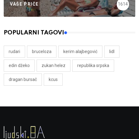
VAŠE PRIČE
1614
POPULARNI TAGOVI
rudari
bruceloza
kerim alajbegović
lidl
edin džeko
zukan helez
republika srpska
dragan bursač
kcus