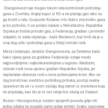
-Energoinvest nije mogao tokom rata kontrolisati potrošnju
gasa u Zvorniku. Krajnji kupci iz RS-a ne plaćaju gas iako su
ga trošili u ratu. Gospodin Košarac vrlo dobro zna koliko gasa
je ko potrošio, ti se podaci nalaze u Ministarstvu. Republika
Srpska je trošila prirodni gas, a Federacija, građani i privredni
subjekti, to sada otplaćuju - kaže Bečarević, koji tvrdi da je u
ovaj dug ušla i potrošnja gasa u Srbiji.Istinski rizik.
Mirza Ustamujić, direktor Energoinvesta, za Detektor kaže
kako cijena gasa za građane Federacije ostaje među
najpovoljnijima i najkonkurentnijima u regionu.-Međutim,
istinski rizik nose upravo građani Republike Srpske, jer
neplaćanje obaveza vodi u nove potencijalne krize. Ako se
dug koristi kao sredstvo političkog pritiska, postoji realna
opasnost da se i u ovom slučaju dug namiri iz sredstava koja
im pripadaju, kao što je to već ranije bio slučaj za Viaduct.
Bosna i Hercegovina je sistem spojenih posuda gdje niti
jedna odluka ne pogađa samo jedan entitet. Svako izazivanje