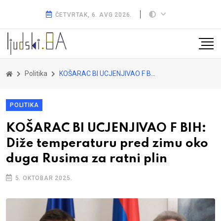
ČETVRTAK, 6. AVG 2026.
Politika
KOŠARAC BI UCJENJIVAO F BIH: Diže temperaturu pred zimu oko duga Rusima za ratni plin
POLITIKA
KOŠARAC BI UCJENJIVAO F BIH:
Diže temperaturu pred zimu oko
duga Rusima za ratni plin
5. OKTOBAR 2025.