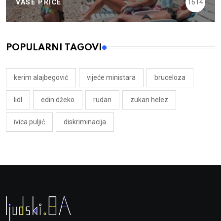
VAŠE PRIČE
1614
POPULARNI TAGOVI
kerim alajbegović
vijeće ministara
bruceloza
lidl
edin džeko
rudari
zukan helez
ivica puljić
diskriminacija