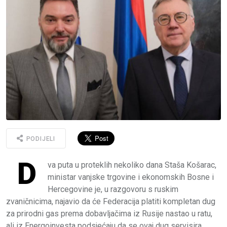
PODIJELI
D
va puta u proteklih nekoliko dana Staša Košarac,
ministar vanjske trgovine i ekonomskih Bosne i
Hercegovine je, u razgovoru s ruskim
zvaničnicima, najavio da će Federacija platiti kompletan dug
za prirodni gas prema dobavljačima iz Rusije nastao u ratu,
ali iz Energoinvesta podsjećaju da se ovaj dug servisira