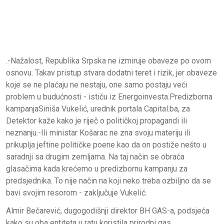
.-Nažalost, Republika Srpska ne izmiruje obaveze po ovom
osnovu. Takav pristup stvara dodatni teret i rizik, jer obaveze
koje se ne plaćaju ne nestaju, one samo postaju veći
problem u budućnosti - ističu iz Energoinvesta.Predizborna
kampanjaSiniša Vukelić, urednik portala Capital.ba, za
Detektor kaže kako je riječ o političkoj propagandi ili
neznanju.-Ili ministar Košarac ne zna svoju materiju ili
prikuplja jeftine političke poene kao da on postiže nešto u
saradnji sa drugim zemljama. Na taj način se obraća
glasačima kada krećemo u predizbornu kampanju za
predsjednika. To nije način na koji neko treba ozbiljno da se
bavi svojim resorom - zaključuje Vukelić.
Almir Bečarević, dugogodišnji direktor BH GAS-a, podsjeća
kako su oba entiteta u ratu koristila prirodni gas.