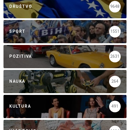
DRUŠTVO
9648
SPORT
1551
POZITIVA
2631
NAUKA
264
KULTURA
491