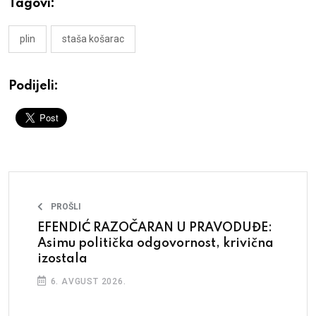
Tagovi:
plin
staša košarac
Podijeli:
PROŠLI
EFENDIĆ RAZOČARAN U PRAVODUĐE:
Asimu politička odgovornost, krivična
izostala
6. AVGUST 2026.