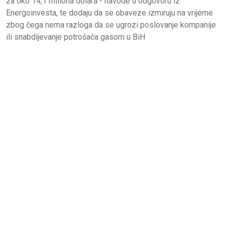
za oko 14,1 miliona dolara - navode u odgovoru iz
Energoinvesta, te dodaju da se obaveze izmiruju na vrijeme
zbog čega nema razloga da se ugrozi poslovanje kompanije
ili snabdijevanje potrošača gasom u BiH