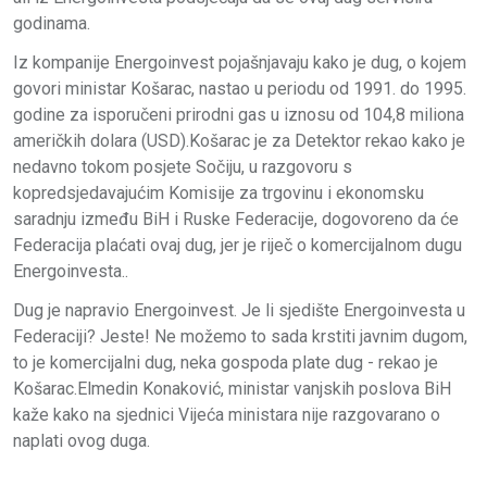
godinama.
Iz kompanije Energoinvest pojašnjavaju kako je dug, o kojem
govori ministar Košarac, nastao u periodu od 1991. do 1995.
godine za isporučeni prirodni gas u iznosu od 104,8 miliona
američkih dolara (USD).Košarac je za Detektor rekao kako je
nedavno tokom posjete Sočiju, u razgovoru s
kopredsjedavajućim Komisije za trgovinu i ekonomsku
saradnju između BiH i Ruske Federacije, dogovoreno da će
Federacija plaćati ovaj dug, jer je riječ o komercijalnom dugu
Energoinvesta..
Dug je napravio Energoinvest. Je li sjedište Energoinvesta u
Federaciji? Jeste! Ne možemo to sada krstiti javnim dugom,
to je komercijalni dug, neka gospoda plate dug - rekao je
Košarac.Elmedin Konaković, ministar vanjskih poslova BiH
kaže kako na sjednici Vijeća ministara nije razgovarano o
naplati ovog duga.