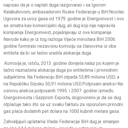
napisao da je o naplati duga razgovarao i sa Igorom
Kalabuhovom, ambasadorom Ruske Federacije u BiH.Nosilac
Ugovora za uvoz gasa od 1979. godine je Energoinvest i ovo
se smatra kao komercijalni dug, ali dug koji nije napravila
kompanija Energoinvest, pojašnjavaju iz ove kompanije.
Navode kako je iz tog razloga Vijeće ministara BiH 2006.
godine formiralo nezavisnu komisiju sa članovima iz oba
entiteta da bi se tačno uradila alokacija duga
.Komisija je, ističu, 2013. godine donijela nalaz po kojem je
tačno naznačena alokacija duga po entitetima i privrednim
subjektima. Na Federaciju BiH otpada 53,89 miliona USD, a
na Republiku Srpsku 50,91 miliona USD.Potpisani aneksi-Na
osnovu aneksa potpisanih 1995. i 2007. godine između
Energoinvesta i Gazprom Exporta, dogovoreno je da se dug
otplaćuje tako što se uz svaku fakturu za isporučeni prirodni
gas plaća dodatnih pet dolara na 1000 kubnih metara gasa.
Zahvaljujući uplatama Vlade Federacije BiH dug je smanjen