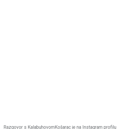
Razgovor s KalabuhovomKošarac je na Instagram profilu