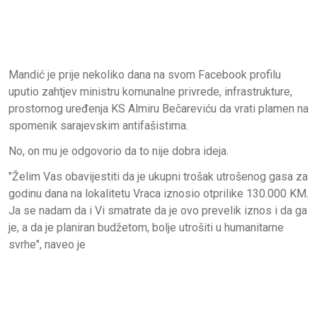
Mandić je prije nekoliko dana na svom Facebook profilu
uputio zahtjev ministru komunalne privrede, infrastrukture,
prostornog uređenja KS Almiru Bečareviću da vrati plamen na
spomenik sarajevskim antifašistima.
No, on mu je odgovorio da to nije dobra ideja.
"Želim Vas obavijestiti da je ukupni trošak utrošenog gasa za
godinu dana na lokalitetu Vraca iznosio otprilike 130.000 KM.
Ja se nadam da i Vi smatrate da je ovo prevelik iznos i da ga
je, a da je planiran budžetom, bolje utrošiti u humanitarne
svrhe", naveo je