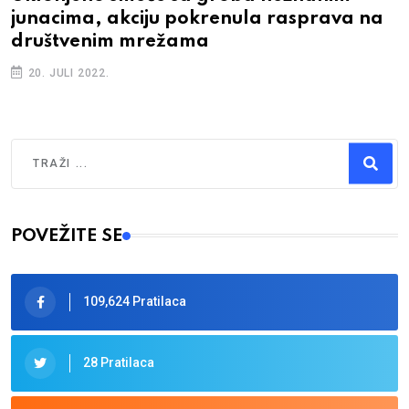
junacima, akciju pokrenula rasprava na
društvenim mrežama
20. JULI 2022.
Traži
Type 2 or more characters for results.
POVEŽITE SE
109,624 Pratilaca
28 Pratilaca