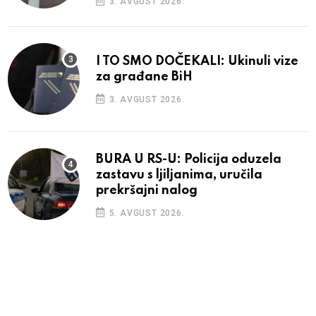
3. AVGUST 2026.
I TO SMO DOČEKALI: Ukinuli vize
za građane BiH
3. AVGUST 2026.
BURA U RS-U: Policija oduzela
zastavu s ljiljanima, uručila
prekršajni nalog
5. AVGUST 2026.