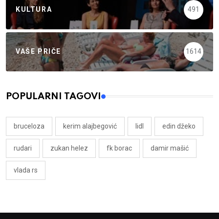
KULTURA
491
VAŠE PRIČE
1614
POPULARNI TAGOVI
bruceloza
kerim alajbegović
lidl
edin džeko
rudari
zukan helez
fk borac
damir mašić
vlada rs