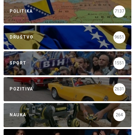
POLITIKA
7137
DRUŠTVO
9651
SPORT
1551
POZITIVA
2631
NAUKA
264