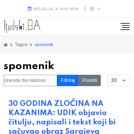
NEDJELJA, 9. AVG 2026.
Tagovi
spomenik
spomenik
Unesite dio naslova
Display #
Filtriraj
Poništi
30 GODINA ZLOČINA NA
KAZANIMA: UDIK objavio
čitulju, napisali i tekst koji bi
sačuvao obraz Sarajeva