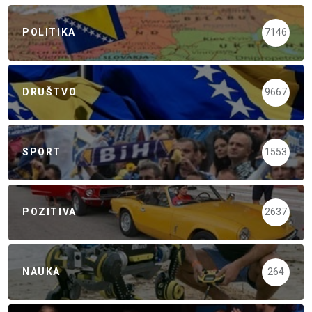
POLITIKA
7146
DRUŠTVO
9667
SPORT
1553
POZITIVA
2637
NAUKA
264