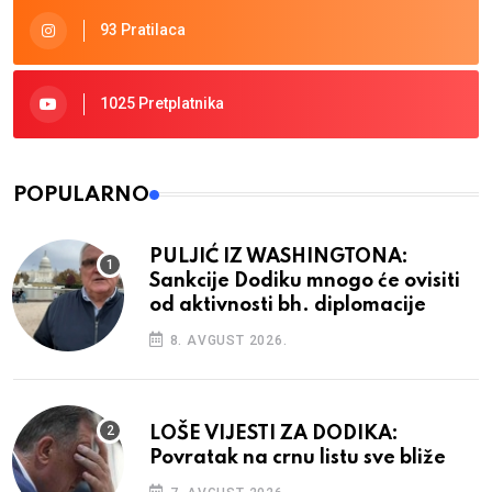
93 Pratilaca
1025 Pretplatnika
POPULARNO
PULJIĆ IZ WASHINGTONA:
Sankcije Dodiku mnogo će ovisiti
od aktivnosti bh. diplomacije
8. AVGUST 2026.
LOŠE VIJESTI ZA DODIKA:
Povratak na crnu listu sve bliže