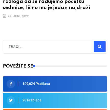
razloga da se radujemo početku
sedmice, lično mu je jedan najdraži
27. JUNI 2022.
Traži
Type 2 or more characters for results.
POVEŽITE SE
109,624 Pratilaca
28 Pratilaca