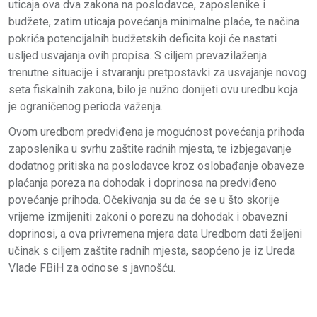
uticaja ova dva zakona na poslodavce, zaposlenike i
budžete, zatim uticaja povećanja minimalne plaće, te načina
pokrića potencijalnih budžetskih deficita koji će nastati
usljed usvajanja ovih propisa. S ciljem prevazilaženja
trenutne situacije i stvaranju pretpostavki za usvajanje novog
seta fiskalnih zakona, bilo je nužno donijeti ovu uredbu koja
je ograničenog perioda važenja.
Ovom uredbom predviđena je mogućnost povećanja prihoda
zaposlenika u svrhu zaštite radnih mjesta, te izbjegavanje
dodatnog pritiska na poslodavce kroz oslobađanje obaveze
plaćanja poreza na dohodak i doprinosa na predviđeno
povećanje prihoda. Očekivanja su da će se u što skorije
vrijeme izmijeniti zakoni o porezu na dohodak i obavezni
doprinosi, a ova privremena mjera data Uredbom dati željeni
učinak s ciljem zaštite radnih mjesta, saopćeno je iz Ureda
Vlade FBiH za odnose s javnošću.