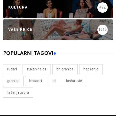
KULTURA
492
VAŠE PRIČE
1615
POPULARNI TAGOVI
rudari
zukan helez
bh granica
hapšenje
granica
bosanci
lidl
bečarević
tešanj i usora