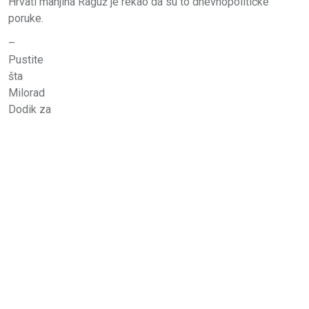
Hrvati manjina Raguž je rekao da su to dnevnopolitičke
poruke.
–
Pustite
šta
Milorad
Dodik za