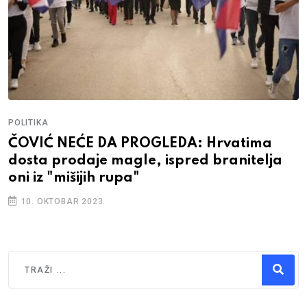
POLITIKA
HRS POD PALJBOM HDZ-a: Raguž ne vidi
pobunu, samo one koji su krali i varali
28. MART 2023.
Traži
Type 2 or more characters for results.