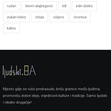
rudari
kerim alajbegović
lidl
edin džeko
zukan helez
srbija
očijevo
čvrsnica
kallos
Mjesto gdje se ruše predrasude, brišu granice među ljudima,
promovišu dobre ideje, vrijednosti kulture i tradicije. Samo ljudski
i nikako drugačije!