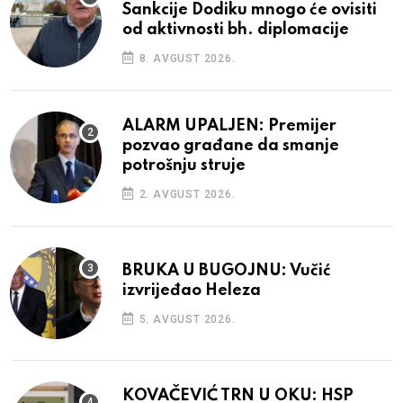
Sankcije Dodiku mnogo će ovisiti
od aktivnosti bh. diplomacije
8. AVGUST 2026.
ALARM UPALJEN: Premijer
pozvao građane da smanje
potrošnju struje
2. AVGUST 2026.
BRUKA U BUGOJNU: Vučić
izvrijeđao Heleza
5. AVGUST 2026.
KOVAČEVIĆ TRN U OKU: HSP