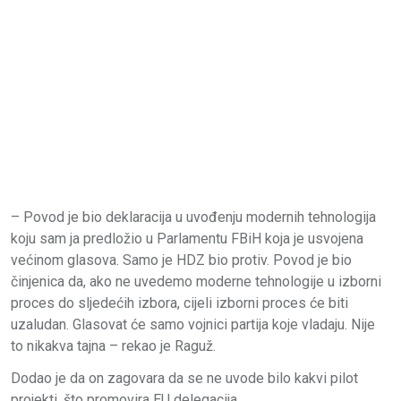
– Povod je bio deklaracija u uvođenju modernih tehnologija
koju sam ja predložio u Parlamentu FBiH koja je usvojena
većinom glasova. Samo je HDZ bio protiv. Povod je bio
činjenica da, ako ne uvedemo moderne tehnologije u izborni
proces do sljedećih izbora, cijeli izborni proces će biti
uzaludan. Glasovat će samo vojnici partija koje vladaju. Nije
to nikakva tajna – rekao je Raguž.
Dodao je da on zagovara da se ne uvode bilo kakvi pilot
projekti, što promovira EU delegacija.