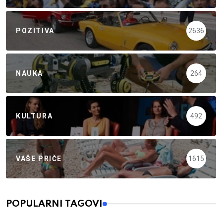
POZITIVA
2636
NAUKA
264
KULTURA
492
VAŠE PRIČE
1615
POPULARNI TAGOVI