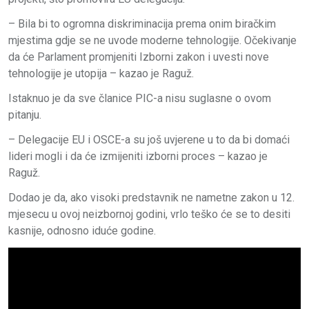
– Bila bi to ogromna diskriminacija prema onim biračkim
mjestima gdje se ne uvode moderne tehnologije. Očekivanje
da će Parlament promjeniti Izborni zakon i uvesti nove
tehnologije je utopija – kazao je Raguž.
Istaknuo je da sve članice PIC-a nisu suglasne o ovom
pitanju.
– Delegacije EU i OSCE-a su još uvjerene u to da bi domaći
lideri mogli i da će izmijeniti izborni proces – kazao je
Raguž.
Dodao je da, ako visoki predstavnik ne nametne zakon u 12.
mjesecu u ovoj neizbornoj godini, vrlo teško će se to desiti
kasnije, odnosno iduće godine.