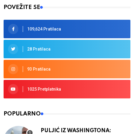
POVEŽITE SE
109,624 Pratilaca
28 Pratilaca
93 Pratilaca
1025 Pretplatnika
POPULARNO
PULJIĆ IZ WASHINGTONA: