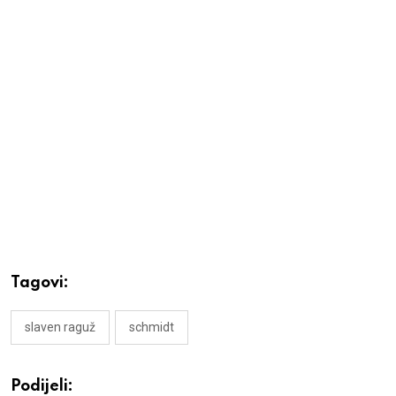
Tagovi:
slaven raguž
schmidt
Podijeli: