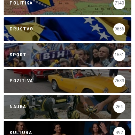
POLITIKA
7140
DRUŠTVO
9656
SPORT
1551
POZITIVA
2633
NAUKA
264
KULTURA
492