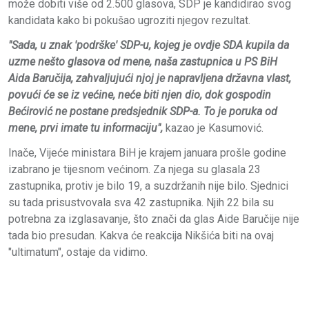
može dobiti više od 2.500 glasova, SDP je kandidirao svog
kandidata kako bi pokušao ugroziti njegov rezultat.
"Sada, u znak 'podrške' SDP-u, kojeg je ovdje SDA kupila da
uzme nešto glasova od mene, naša zastupnica u PS BiH
Aida Baručija, zahvaljujući njoj je napravljena državna vlast,
povući će se iz većine, neće biti njen dio, dok gospodin
Bećirović ne postane predsjednik SDP-a. To je poruka od
mene, prvi imate tu informaciju",
kazao je Kasumović.
Inače, Vijeće ministara BiH je krajem januara prošle godine
izabrano je tijesnom većinom. Za njega su glasala 23
zastupnika, protiv je bilo 19, a suzdržanih nije bilo. Sjednici
su tada prisustvovala sva 42 zastupnika. Njih 22 bila su
potrebna za izglasavanje, što znači da glas Aide Baručije nije
tada bio presudan. Kakva će reakcija Nikšića biti na ovaj
"ultimatum", ostaje da vidimo.