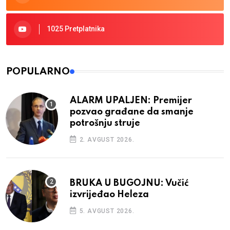
1025 Pretplatnika
POPULARNO
ALARM UPALJEN: Premijer
pozvao građane da smanje
potrošnju struje
2. AVGUST 2026.
BRUKA U BUGOJNU: Vučić
izvrijeđao Heleza
5. AVGUST 2026.