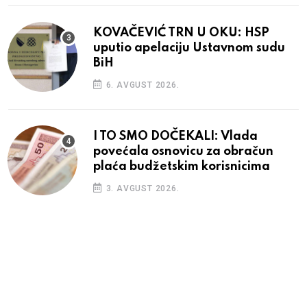
KOVAČEVIĆ TRN U OKU: HSP
uputio apelaciju Ustavnom sudu
BiH
6. AVGUST 2026.
I TO SMO DOČEKALI: Vlada
povećala osnovicu za obračun
plaća budžetskim korisnicima
3. AVGUST 2026.