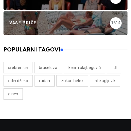
VAŠE PRIČE
1614
POPULARNI TAGOVI
srebrenica
bruceloza
kerim alajbegović
lidl
edin džeko
rudari
zukan helez
rite ugljevik
ginex